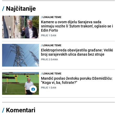
/
Najčitanije
/
LOKALNE TEME
Kamere u ovom dijelu Sarajeva sada
snimaju vozite li 'žutom trakom', oglasio se i
Edin Forto
PRIJE 1 DAN
/
LOKALNE TEME
Elektroprivreda obavijestila građane: Veliki
broj sarajevskih ulica danas bez struje
PRIJE 2 DANA
/
LOKALNE TEME
Mandić poslao žestoku poruku Džemidžiću:
"Koga vi, ba, folirate?"
PRIJE 1 DAN
/
Komentari