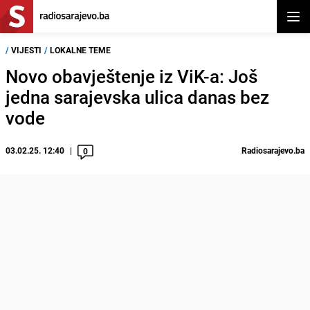
Otvor
/
VIJESTI
/
LOKALNE TEME
Novo obavještenje iz ViK-a: Još
jedna sarajevska ulica danas bez
vode
03.02.25. 12:40
Radiosarajevo.ba
0