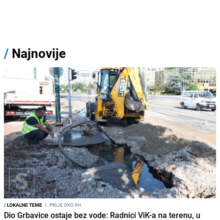
/
Najnovije
/
LOKALNE TEME
I
PRIJE OKO 9H
Dio Grbavice ostaje bez vode: Radnici ViK-a na terenu, u