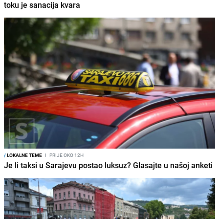
toku je sanacija kvara
/
LOKALNE TEME
I
PRIJE OKO 12H
Je li taksi u Sarajevu postao luksuz? Glasajte u našoj anketi