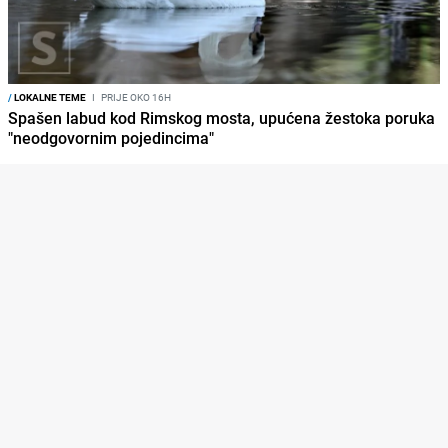
/
LOKALNE TEME
I
PRIJE OKO 16H
Spašen labud kod Rimskog mosta, upućena žestoka poruka
"neodgovornim pojedincima"