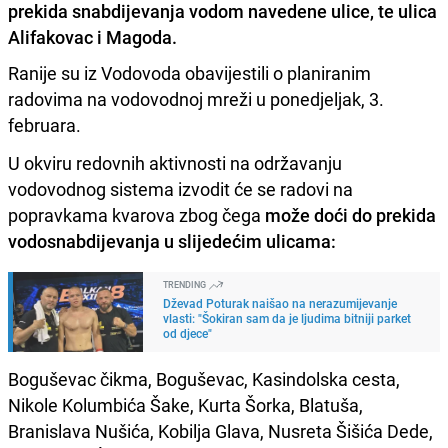
prekida snabdijevanja vodom navedene ulice, te ulica
Alifakovac i Magoda.
Ranije su iz Vodovoda obavijestili o planiranim
radovima na vodovodnoj mreži u ponedjeljak, 3.
februara.
U okviru redovnih aktivnosti na održavanju
vodovodnog sistema izvodit će se radovi na
popravkama kvarova zbog čega
može doći do prekida
vodosnabdijevanja u slijedećim ulicama:
TRENDING
Dževad Poturak naišao na nerazumijevanje
vlasti: "Šokiran sam da je ljudima bitniji parket
od djece"
Boguševac čikma, Boguševac, Kasindolska cesta,
Nikole Kolumbića Šake, Kurta Šorka, Blatuša,
Branislava Nušića, Kobilja Glava, Nusreta Šišića Dede,