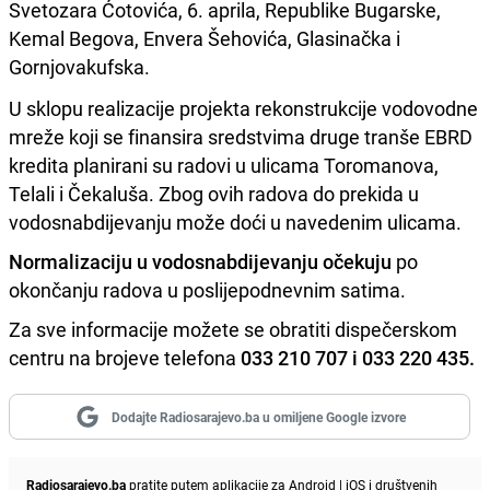
Svetozara Ćotovića, 6. aprila, Republike Bugarske,
Kemal Begova, Envera Šehovića, Glasinačka i
Gornjovakufska.
U sklopu realizacije projekta rekonstrukcije vodovodne
mreže koji se finansira sredstvima druge tranše EBRD
kredita planirani su radovi u ulicama Toromanova,
Telali i Čekaluša. Zbog ovih radova do prekida u
vodosnabdijevanju može doći u navedenim ulicama.
Normalizaciju u vodosnabdijevanju očekuju
po
okončanju radova u poslijepodnevnim satima.
Za sve informacije možete se obratiti dispečerskom
centru na brojeve telefona
033 210 707 i 033 220 435.
Dodajte Radiosarajevo.ba u omiljene Google izvore
Radiosarajevo.ba
pratite putem aplikacije za
Android
|
iOS
i društvenih