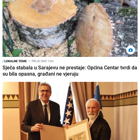
/
LOKALNE TEME
I
PRIJE OKO 12H
Sječa stabala u Sarajevu ne prestaje: Općina Centar tvrdi da
su bila opasna, građani ne vjeruju