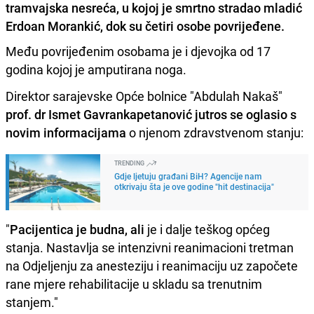
tramvajska nesreća, u kojoj je smrtno stradao mladić
Erdoan Morankić, dok su četiri osobe povrijeđene.
Među povrijeđenim osobama je i djevojka od 17
godina kojoj je amputirana noga.
Direktor sarajevske Opće bolnice "Abdulah Nakaš"
prof. dr Ismet Gavrankapetanović jutros se oglasio s
novim informacijama
o njenom zdravstvenom stanju:
TRENDING
Gdje ljetuju građani BiH? Agencije nam
otkrivaju šta je ove godine "hit destinacija"
"
Pacijentica je budna, ali
je i dalje teškog općeg
stanja. Nastavlja se intenzivni reanimacioni tretman
na Odjeljenju za anesteziju i reanimaciju uz započete
rane mjere rehabilitacije u skladu sa trenutnim
stanjem."