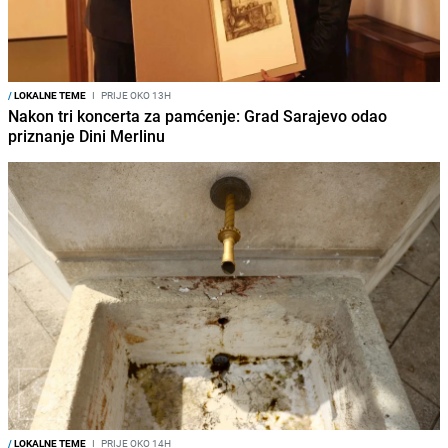
/
LOKALNE TEME
I
PRIJE OKO 13H
Nakon tri koncerta za pamćenje: Grad Sarajevo odao
priznanje Dini Merlinu
/
LOKALNE TEME
I
PRIJE OKO 14H