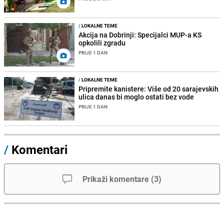
/
LOKALNE TEME
Akcija na Dobrinji: Specijalci MUP-a KS
opkolili zgradu
PRIJE 1 DAN
/
LOKALNE TEME
Pripremite kanistere: Više od 20 sarajevskih
ulica danas bi moglo ostati bez vode
PRIJE 1 DAN
/
Komentari
Prikaži komentare
(
3
)