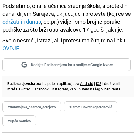
Podsjetimo, ona je učenica srednje škole, a proteklih
dana, diljem Sarajeva, uključujući i proteste (koji će se
održati i i danas
, op.pr.) vidjeli smo
brojne poruke
podrške za što brži oporavak
ove 17-godišnjakinje.
Sve o nesreći, istrazi, ali i protestima čitajte na linku
OVDJE
.
Dodajte Radiosarajevo.ba u omiljene Google izvore
Radiosarajevo.ba
pratite putem aplikacije za
Android
|
iOS
i društvenih
mreža
Twitter
|
Facebook
|
Instagram
, kao i putem našeg
Viber
Chata.
#tramvajska_nesreca_sarajevo
#Ismet Gavrankapetanović
#Opća bolnica