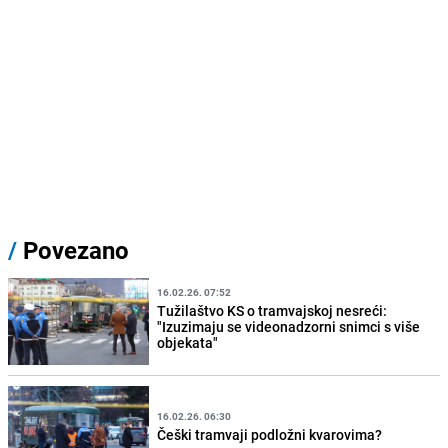
/
Povezano
16.02.26. 07:52
Tužilaštvo KS o tramvajskoj nesreći:
"Izuzimaju se videonadzorni snimci s više
objekata"
16.02.26. 06:30
Češki tramvaji podložni kvarovima?