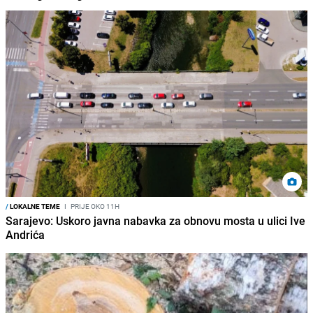
/
LOKALNE TEME
I
PRIJE OKO 11H
Sarajevo: Uskoro javna nabavka za obnovu mosta u ulici Ive
Andrića