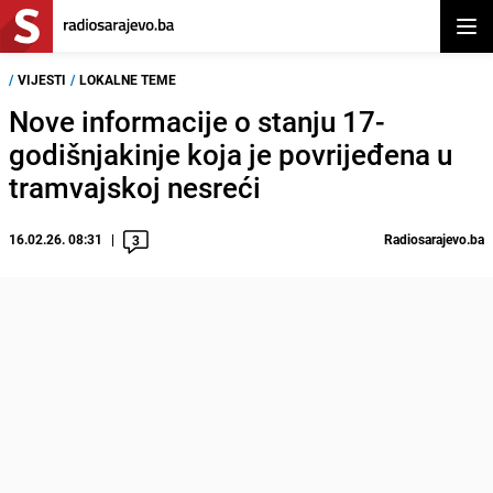
Otvor
/
VIJESTI
/
LOKALNE TEME
Nove informacije o stanju 17-
godišnjakinje koja je povrijeđena u
tramvajskoj nesreći
16.02.26. 08:31
Radiosarajevo.ba
3