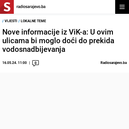
Otvor
/
VIJESTI
/
LOKALNE TEME
Nove informacije iz ViK-a: U ovim
ulicama bi moglo doći do prekida
vodosnadbijevanja
16.05.24. 11:00
Radiosarajevo.ba
0