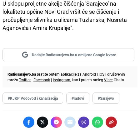
U sklopu proljetne akcije čišćenja 'Sarajeco' na
lokalitetu općine Novi Grad vršit će se čišćenje i
pročepljenje slivnika u ulicama Tuzlanska, Nusreta
Aganovića i Amira Krupalije".
Dodajte Radiosarajevo.ba u omiljene Google izvore
Radiosarajevo.ba
pratite putem aplikacije za
Android
|
iOS
i društvenih
mreža
Twitter
|
Facebook
|
Instagram
, kao i putem našeg
Viber
Chata.
#KJKP Vodovod i kanalizacija
#radovi
#Sarajevo