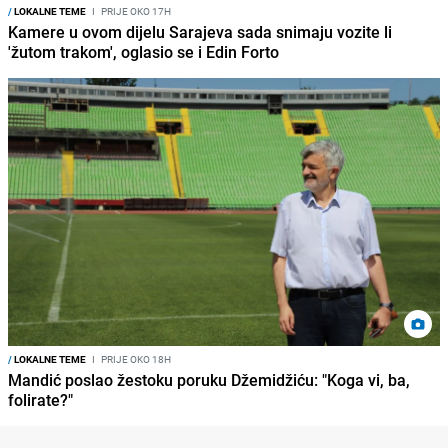
/
LOKALNE TEME
I
PRIJE OKO 17H
Kamere u ovom dijelu Sarajeva sada snimaju vozite li
'žutom trakom', oglasio se i Edin Forto
/
LOKALNE TEME
I
PRIJE OKO 18H
Mandić poslao žestoku poruku Džemidžiću: "Koga vi, ba,
folirate?"