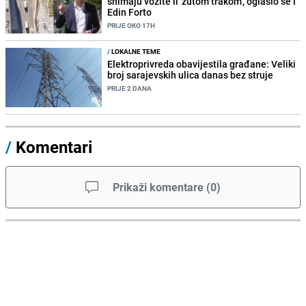
snimaju vozite li 'žutom trakom', oglasio se i
Edin Forto
PRIJE OKO 17H
/
LOKALNE TEME
Elektroprivreda obavijestila građane: Veliki
broj sarajevskih ulica danas bez struje
PRIJE 2 DANA
/
Komentari
Prikaži komentare
(
0
)