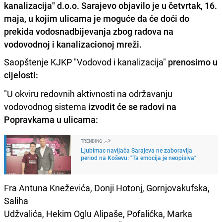
kanalizacija" d.o.o. Sarajevo objavilo je u četvrtak, 16.
maja, u kojim ulicama je moguće da će doći do
prekida vodosnadbijevanja zbog radova na
vodovodnoj i kanalizacionoj mreži.
Saopštenje KJKP "Vodovod i kanalizacija"
prenosimo u
cijelosti:
"U okviru redovnih aktivnosti na održavanju
vodovodnog sistema
izvodit će se radovi na
Popravkama u ulicama:
TRENDING
Ljubimac navijača Sarajeva ne zaboravlja
period na Koševu: "Ta emocija je neopisiva"
Fra Antuna Kneževića, Donji Hotonj, Gornjovakufska,
Saliha
Udžvalića, Hekim Oglu Alipaše, Pofalićka, Marka