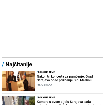
/
Najčitanije
/
LOKALNE TEME
Nakon tri koncerta za pamćenje: Grad
Sarajevo odao priznanje Dini Merlinu
PRIJE 2 DANA
/
LOKALNE TEME
Kamere u ovom dijelu Sarajeva sada