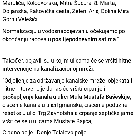
Marulića, Kolodvorska, Mitra Šućura, 8. Marta,
Doljanska, Rakovička cesta, Zeleni Ariš, Dolina Mira i
Gornji Velešići.
Normalizaciju u vodosnabdijevanju očekujemo po
okončanju radova
u poslijepodnevnim satima
."
Također, objavili su u kojim ulicama će se vršiti
hitne
intervencije na kanalizacionoj mreži:
"Odjeljenje za održavanje kanalske mreže, objekata i
hitne intervencije danas će
vršiti crpanje i
pročepljenje kanala u ulici Mula Mustafe Bašeskije
,
čišćenje kanala u ulici Igmanska, čišćenje podužne
rešetke u ulici Trg Zavnobiha a crpanje septičke jame
vršit će se u ulicama Mustafe Bajića,
Gladno polje i Donje Telalovo polje.