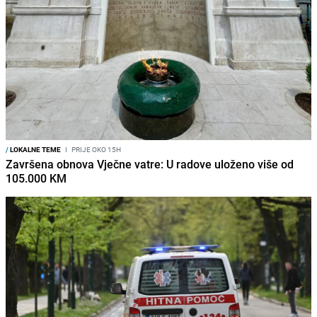
/
LOKALNE TEME
I
PRIJE OKO 15H
Završena obnova Vječne vatre: U radove uloženo više od
105.000 KM