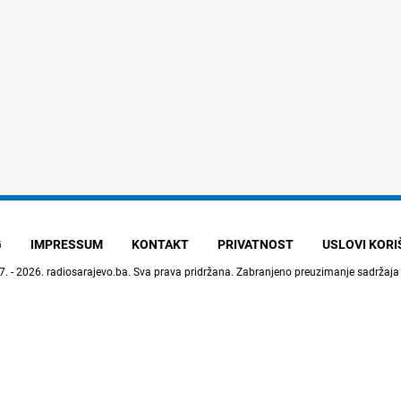
G
IMPRESSUM
KONTAKT
PRIVATNOST
USLOVI KOR
7. - 2026.
radiosarajevo.ba
. Sva prava pridržana. Zabranjeno preuzimanje sadržaja