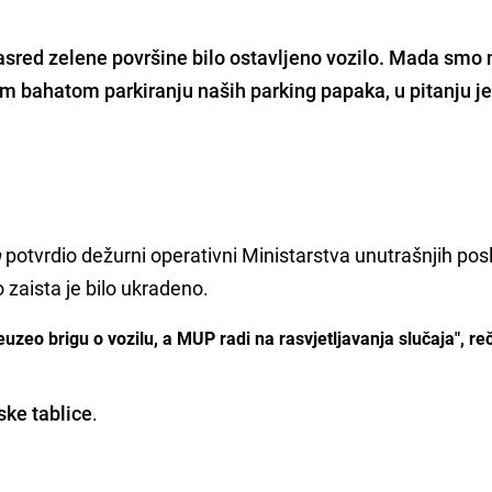
sred zelene površine bilo ostavljeno vozilo. Mada smo 
nom bahatom parkiranju naših parking papaka, u pitanju je 
a
potvrdio dežurni operativni Ministarstva unutrašnjih pos
zaista je bilo ukradeno.
reuzeo brigu o vozilu, a MUP radi na rasvjetljavanja slučaja", r
ske tablice
.