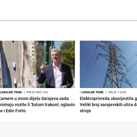
LOKALNE TEME
I
PRIJE OKO 10H
/
LOKALNE TEME
I
PRIJE 1 DAN
Kamere u ovom dijelu Sarajeva sada
Elektroprivreda obavijestila 
snimaju vozite li 'žutom trakom', oglasio
Veliki broj sarajevskih ulica 
e i Edin Forto
struje