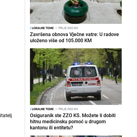
/
LOKALNE TEME
I
PRIJE OKO 8H
Završena obnova Vječne vatre: U radove
uloženo više od 105.000 KM
/
LOKALNE TEME
I
PRIJE OKO 9H
Osiguranik ste ZZO KS. Možete li dobiti
hitnu medicinsku pomoć u drugom
kantonu ili entitetu?