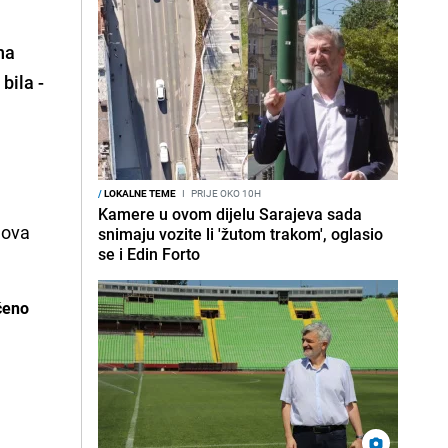
na
bila -
/
LOKALNE TEME
I
PRIJE OKO 10H
Kamere u ovom dijelu Sarajeva sada
lova
snimaju vozite li 'žutom trakom', oglasio
se i Edin Forto
ečeno