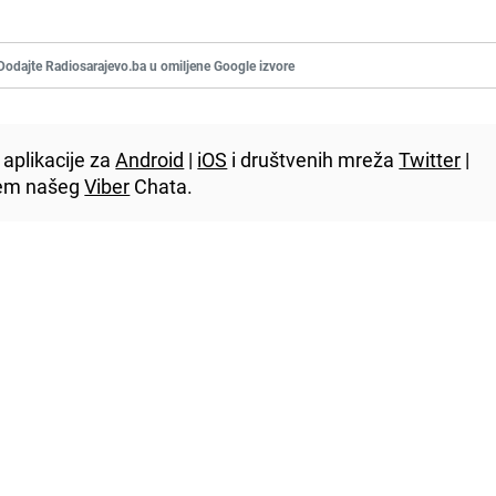
Dodajte Radiosarajevo.ba u omiljene Google izvore
aplikacije za
Android
|
iOS
i društvenih mreža
Twitter
|
utem našeg
Viber
Chata.