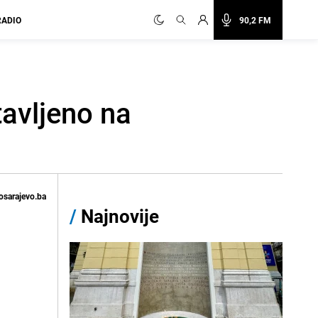
RADIO
90,2 FM
tavljeno na
osarajevo.ba
/
Najnovije