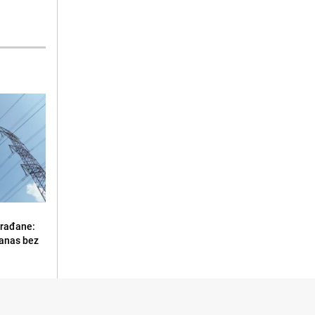
građane:
danas bez