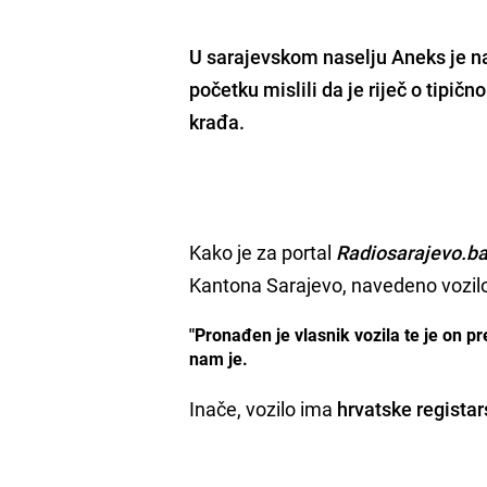
U sarajevskom naselju Aneks je na
početku mislili da je riječ o tipič
krađa.
Kako je za portal
Radiosarajevo.b
Kantona Sarajevo, navedeno vozilo 
"Pronađen je vlasnik vozila te je on p
nam je.
Inače, vozilo ima
hrvatske registar