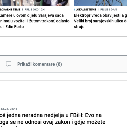
LOKALNE TEME
I
PRIJE OKO 12H
/
LOKALNE TEME
I
PRIJE 1 DAN
Kamere u ovom dijelu Sarajeva sada
Elektroprivreda obavijestila 
snimaju vozite li 'žutom trakom', oglasio
Veliki broj sarajevskih ulica 
e i Edin Forto
struje
Prikaži komentare
(
8
)
.12.24. 08:45
oš jedna neradna nedjelja u FBiH: Evo na
oga se ne odnosi ovaj zakon i gdje možete