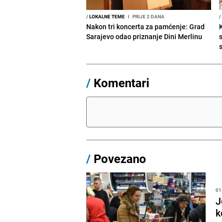
/
LOKALNE TEME
I
PRIJE 2 DANA
/
Nakon tri koncerta za pamćenje: Grad
Sarajevo odao priznanje Dini Merlinu
s
/
Komentari
/
Povezano
01
J
k