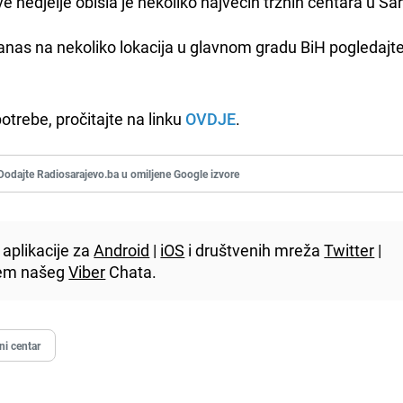
ve nedjelje obišla je nekoliko najvećih tržnih centara u Sa
 danas na nekoliko lokacija u glavnom gradu BiH pogledajt
otrebe, pročitajte na linku
OVDJE
.
Dodajte Radiosarajevo.ba u omiljene Google izvore
aplikacije za
Android
|
iOS
i društvenih mreža
Twitter
|
utem našeg
Viber
Chata.
ni centar