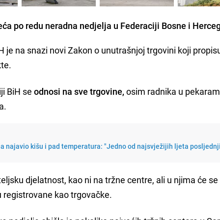
reća po redu neradna nedjelja u Federaciji Bosne i Herce
H je na snazi novi Zakon o unutrašnjoj trgovini koji propis
kte.
ji BiH se
odnosi na sve trgovine,
osim radnika u pekaram
a.
najavio kišu i pad temperatura: "Jedno od najsvježijih ljeta posljednj
ljsku djelatnost, kao ni na tržne centre, ali u njima će s
su registrovane kao trgovačke.