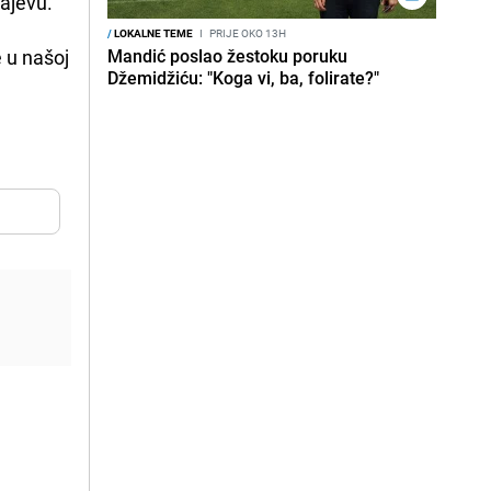
rajevu.
/
LOKALNE TEME
I
PRIJE OKO 13H
e u našoj
Mandić poslao žestoku poruku
Džemidžiću: "Koga vi, ba, folirate?"