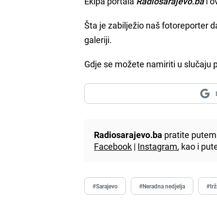
Ekipa portala
Radiosarajevo.ba
i o
Šta je zabilježio naš fotoreporter
galeriji.
Gdje se možete namiriti u slučaju p
Radiosarajevo.ba
pratite putem 
Facebook
|
Instagram
, kao i p
#Sarajevo
#Neradna nedjelja
#trž