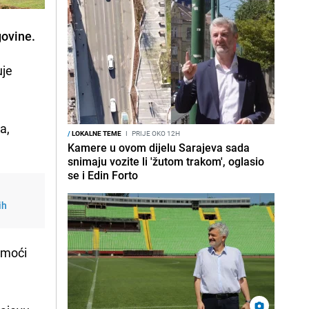
govine.
uje
a,
/
LOKALNE TEME
I
PRIJE OKO 12H
Kamere u ovom dijelu Sarajeva sada
snimaju vozite li 'žutom trakom', oglasio
se i Edin Forto
ih
e moći