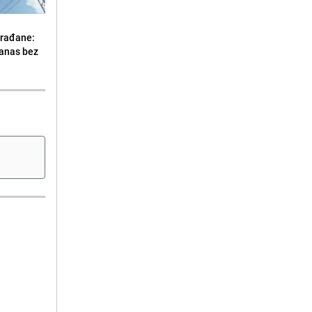
građane:
danas bez