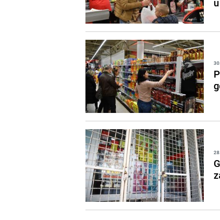
u
30
P
g
28
G
z