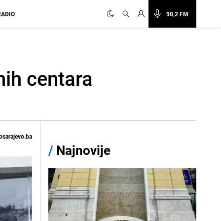
RADIO
90,2 FM
nih centara
osarajevo.ba
/
Najnovije