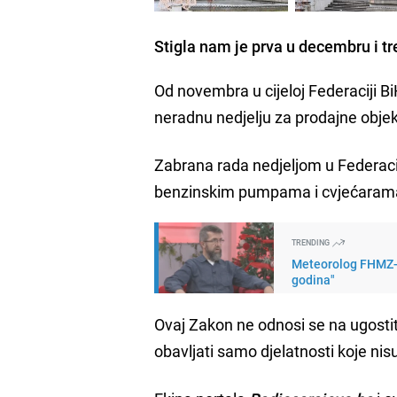
Stigla nam je prva u decembru i t
Od novembra u cijeloj Federaciji Bi
neradnu nedjelju za prodajne obje
Zabrana rada nedjeljom u Federaci
benzinskim pumpama i cvjećaram
TRENDING
Meteorolog FHMZ-a 
godina"
Ovaj Zakon ne odnosi se na ugostite
obavljati samo djelatnosti koje ni