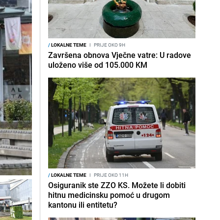
/
LOKALNE TEME
I
PRIJE OKO 9H
Završena obnova Vječne vatre: U radove
uloženo više od 105.000 KM
/
LOKALNE TEME
I
PRIJE OKO 11H
Osiguranik ste ZZO KS. Možete li dobiti
hitnu medicinsku pomoć u drugom
kantonu ili entitetu?