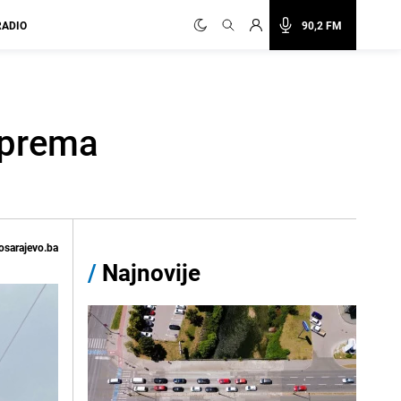
RADIO
90,2 FM
i prema
osarajevo.ba
/
Najnovije