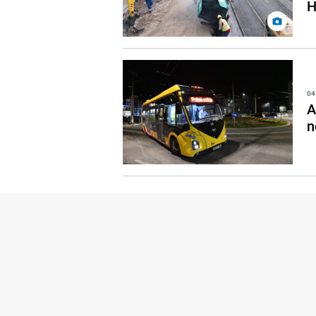
H
04
A
n