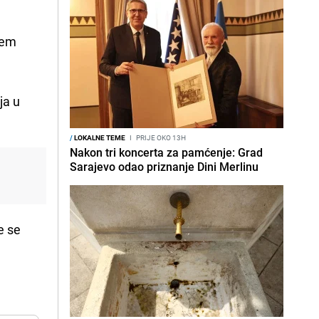
utem
ja u
/
LOKALNE TEME
I
PRIJE OKO 13H
Nakon tri koncerta za pamćenje: Grad
Sarajevo odao priznanje Dini Merlinu
e se