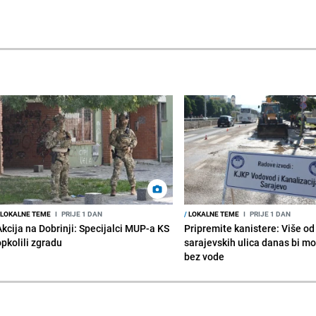
LOKALNE TEME
I
PRIJE 1 DAN
/
LOKALNE TEME
I
PRIJE 1 DAN
Akcija na Dobrinji: Specijalci MUP-a KS
Pripremite kanistere: Više od
opkolili zgradu
sarajevskih ulica danas bi mo
bez vode