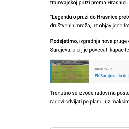
tramvajskoj pruzi prema Hrasnici.
"
Legendu o pruzi do Hrasnice pre
društvenih mreža, uz objavljene fot
Podsjetimo
, izgradnja nove pruge
Sarajevu, a cilj je povećati kapacit
TRENDING
FK Sarajevo do dal
Trenutno se izvode radovi na posta
radovi odvijati po planu, uz maks