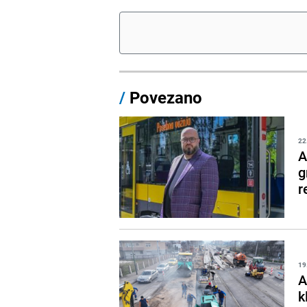
/
Povezano
22
A
g
r
19
A
k