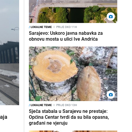
/
LOKALNE TEME
I
PRIJE OKO 11H
Sarajevo: Uskoro javna nabavka za
obnovu mosta u ulici Ive Andrića
/
LOKALNE TEME
I
PRIJE OKO 13H
Sječa stabala u Sarajevu ne prestaje:
ćaja
Općina Centar tvrdi da su bila opasna,
građani ne vjeruju