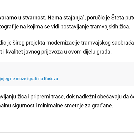
tvaramo u stvarnost. Nema stajanja
", poručio je Šteta p
ografije na kojima se vidi postavljanje tramvajskih žica.
 dio je šireg projekta modernizacije tramvajskog saobraća
et i kvalitet javnog prijevoza u ovom dijelu grada.
jnjeg ne može igrati na Koševu
vljanju žica i pripremi trase, dok nadležni obećavaju da ć
imalnu sigurnost i minimalne smetnje za građane.