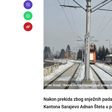
Foto: Kolaž / Radovi na tramvajskoj pruzi prema H
Nakon prekida zbog snježnih pada
Kantona Sarajevo Adnan Šteta u pe