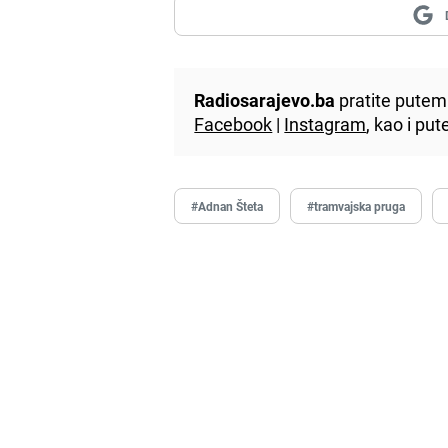
Radiosarajevo.ba
pratite putem 
Facebook
|
Instagram
, kao i p
#Adnan Šteta
#tramvajska pruga