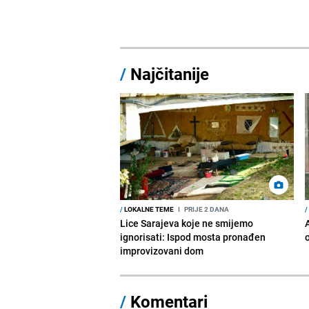
/
Najčitanije
/
LOKALNE TEME
I
PRIJE 2 DANA
/
Lice Sarajeva koje ne smijemo
ignorisati: Ispod mosta pronađen
improvizovani dom
/
Komentari