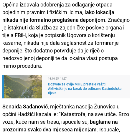
Općina izdavala odobrenja za odlaganje otpada
pojedinim pravnim i fizičkim licima,
iako lokacija
nikada nije formalno proglašena
deponijom
. Značajno
je istaknuti da Služba za zajedničke poslove organa i
tijela FBiH, koja je potpisnik Ugovora o korištenju
kasarne, nikada nije dala saglasnost za formiranje
deponije, što dodatno potvrđuje da je riječ o
nedozvoljenoj deponiji te da lokalna vlast postupa
mimo procedura.
14.10.25. 11:27
Dozvole za dvije MHE prestale važiti:
Aktivistkinje na korak do odbrane Kasindolske
rijeke
Senaida Sadanović
, mještanka naselja Žunovica u
općini Hadžići kazala je: "Katastrofa, na sve utiče. Brzo
voze, kuće nam se tresu, ispucale su,
baglame na
prozorima svako dva mjeseca mijenjam
. Ispucale,