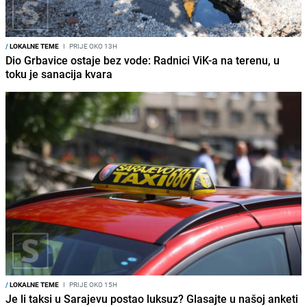
/
LOKALNE TEME
I
PRIJE OKO 13H
Dio Grbavice ostaje bez vode: Radnici ViK-a na terenu, u
toku je sanacija kvara
/
LOKALNE TEME
I
PRIJE OKO 15H
Je li taksi u Sarajevu postao luksuz? Glasajte u našoj anketi