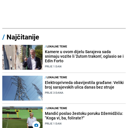
/
Najčitanije
/
LOKALNE TEME
Kamere u ovom dijelu Sarajeva sada
snimaju vozite li 'žutom trakom', oglasio se i
Edin Forto
PRIJE 1 DAN
/
LOKALNE TEME
Elektroprivreda obavijestila građane: Veliki
broj sarajevskih ulica danas bez struje
PRIJE 3 DANA
/
LOKALNE TEME
Mandić poslao žestoku poruku Džemidžiću:
"Koga vi, ba, folirate?"
PRIJE 1 DAN