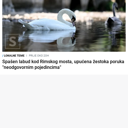
/
LOKALNE TEME
I
PRIJE OKO 20H
Spašen labud kod Rimskog mosta, upućena žestoka poruka
"neodgovornim pojedincima"