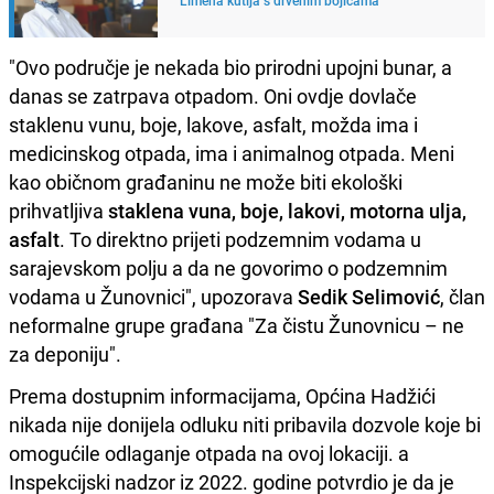
"Ovo područje je nekada bio prirodni upojni bunar, a
danas se zatrpava otpadom. Oni ovdje dovlače
staklenu vunu, boje, lakove, asfalt, možda ima i
medicinskog otpada, ima i animalnog otpada. Meni
kao običnom građaninu ne može biti ekološki
prihvatljiva
staklena vuna, boje, lakovi, motorna ulja,
asfalt
. To direktno prijeti podzemnim vodama u
sarajevskom polju a da ne govorimo o podzemnim
vodama u Žunovnici", upozorava
Sedik Selimović
, član
neformalne grupe građana "Za čistu Žunovnicu – ne
za deponiju".
Prema dostupnim informacijama, Općina Hadžići
nikada nije donijela odluku niti pribavila dozvole koje bi
omogućile odlaganje otpada na ovoj lokaciji. a
Inspekcijski nadzor iz 2022. godine potvrdio je da je