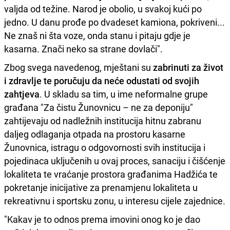
valjda od težine. Narod je obolio, u svakoj kući po
jedno. U danu prođe po dvadeset kamiona, pokriveni...
Ne znaš ni šta voze, onda stanu i pitaju gdje je
kasarna. Znači neko sa strane dovlači".
Zbog svega navedenog, mještani su
zabrinuti za život
i zdravlje te poručuju da neće odustati od svojih
zahtjeva
. U skladu sa tim, u ime neformalne grupe
građana "Za čistu Žunovnicu – ne za deponiju"
zahtijevaju od nadležnih institucija hitnu zabranu
daljeg odlaganja otpada na prostoru kasarne
Žunovnica, istragu o odgovornosti svih institucija i
pojedinaca uključenih u ovaj proces, sanaciju i čišćenje
lokaliteta te vraćanje prostora građanima Hadžića te
pokretanje inicijative za prenamjenu lokaliteta u
rekreativnu i sportsku zonu, u interesu cijele zajednice.
"Kakav je to odnos prema imovini onog ko je dao