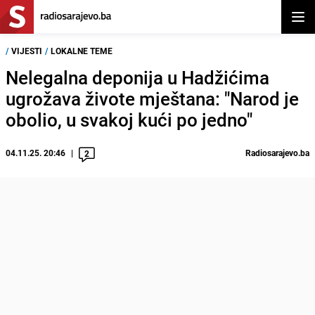
Otvor
/
VIJESTI
/
LOKALNE TEME
Nelegalna deponija u Hadžićima
ugrožava živote mještana: "Narod je
obolio, u svakoj kući po jedno"
04.11.25. 20:46
Radiosarajevo.ba
2