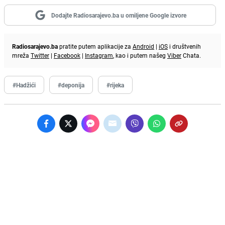
Dodajte Radiosarajevo.ba u omiljene Google izvore
Radiosarajevo.ba
pratite putem aplikacije za
Android
|
iOS
i društvenih
mreža
Twitter
|
Facebook
|
Instagram
, kao i putem našeg
Viber
Chata.
#Hadžići
#deponija
#rijeka