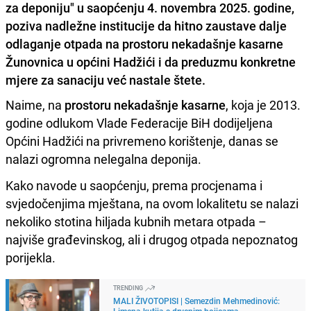
za deponiju" u saopćenju 4. novembra 2025. godine,
poziva nadležne institucije da hitno zaustave dalje
odlaganje otpada na prostoru nekadašnje kasarne
Žunovnica u općini Hadžići i da preduzmu konkretne
mjere za sanaciju već nastale štete.
Naime, na
prostoru nekadašnje kasarne
, koja je 2013.
godine odlukom Vlade Federacije BiH dodijeljena
Općini Hadžići na privremeno korištenje, danas se
nalazi ogromna nelegalna deponija.
Kako navode u saopćenju, prema procjenama i
svjedočenjima mještana, na ovom lokalitetu se nalazi
nekoliko stotina hiljada kubnih metara otpada –
najviše građevinskog, ali i drugog otpada nepoznatog
porijekla.
TRENDING
MALI ŽIVOTOPISI | Semezdin Mehmedinović:
Limena kutija s drvenim bojicama