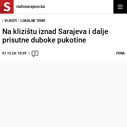
Otvor
/
VIJESTI
/
LOKALNE TEME
Na klizištu iznad Sarajeva i dalje
prisutne duboke pukotine
01.12.24. 10:39
FENA
7