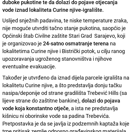
duboke pukotine te da dolazi do pojave otjecanja
vode iznad lokaliteta Curine njive-igralište.
Uslijed snježnih padavina, te niske temperature zraka,
nije moguće utvrditi tačno stanje pukotina, saopćio je
Općinski štab Civilne zaštite Stari Grad Sarajevo, koji
je organizovao je
24-satno osmatranje terena
na
lokalitetima Curine njive i Bistrički potok, u cilju ranog
upozoravanja ugroženog stanovništva i njihove
eventualne evakuacije.
Također je utvrđeno da iznad dijela parcele igrališta na
lokalitetu Curine njive, a što predstavlja donju tačku
nasipa/deponije od strane gradilišta Trebević Hills (sa
lijeve strane do zaštitne bankine),
dolazi do pojava
vode koja konstantno otječe
, a ista ne predstavlja
kišnicu ni oborinske vode sa padina Trebevića.
Pretpostavka je da se javlja iz podzemnih kaptaža koje
trpe pritisak zemlje odnosno građevinskog materijala