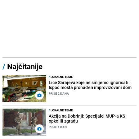
/
Najčitanije
/
LOKALNE TEME
Lice Sarajeva koje ne smijemo ignorisati:
Ispod mosta pronađen improvizovani dom
PRIJE 2 DANA
/
LOKALNE TEME
Akcija na Dobrinji: Specijalci MUP-a KS
opkolili zgradu
PRIJE 1 DAN