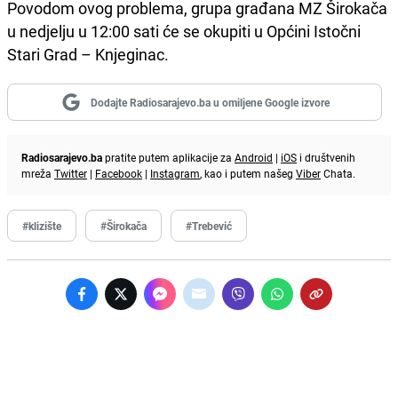
Povodom ovog problema, grupa građana MZ Širokača
u nedjelju u 12:00 sati će se okupiti u Općini Istočni
Stari Grad – Knjeginac.
Dodajte Radiosarajevo.ba u omiljene Google izvore
Radiosarajevo.ba
pratite putem aplikacije za
Android
|
iOS
i društvenih
mreža
Twitter
|
Facebook
|
Instagram
, kao i putem našeg
Viber
Chata.
#klizište
#Širokača
#Trebević