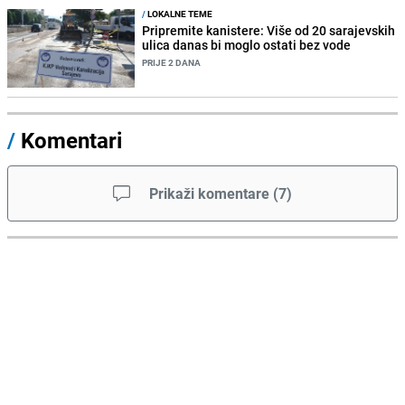
/
LOKALNE TEME
Pripremite kanistere: Više od 20 sarajevskih
ulica danas bi moglo ostati bez vode
PRIJE 2 DANA
/
Komentari
Prikaži komentare
(
7
)