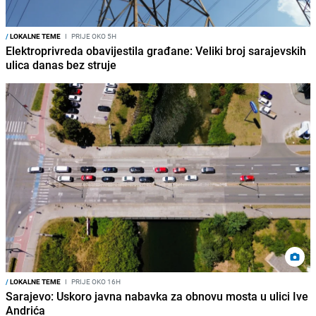
/
LOKALNE TEME
I
PRIJE OKO 5H
Elektroprivreda obavijestila građane: Veliki broj sarajevskih
ulica danas bez struje
/
LOKALNE TEME
I
PRIJE OKO 16H
Sarajevo: Uskoro javna nabavka za obnovu mosta u ulici Ive
Andrića