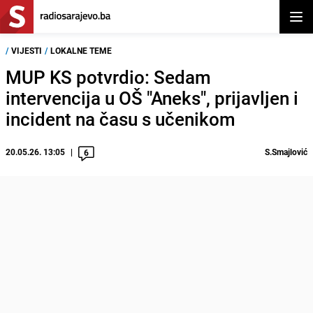
Otvor
/
VIJESTI
/
LOKALNE TEME
MUP KS potvrdio: Sedam
intervencija u OŠ "Aneks", prijavljen i
incident na času s učenikom
20.05.26. 13:05
S.Smajlović
6