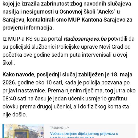
kojoj je izrazila zabrinutost zbog navodnih slučajeva
nasilja i nesigurnosti u Osnovnoj školi "Aneks" u
Sarajevu, kontaktirali smo MUP Kantona Sarajevo za
provjeru informacija.
Iz MUP-a KS su za portal
Radiosarajevo.ba
potvrdili da
su policijski službenici Policijske uprave Novi Grad od
početka ove godine sedam puta intervenisali u ovoj
školi.
Kako navode, posljednji slučaj zabilježen je 18. maja
2026.
godine oko 10 sati, kada je policija pozvana po
prijavi nastavnice. Prema njenim riječima, tog jutra oko
08:40 sati na času je jedan učenik usmjerio grafitnu
olovku prema drugoj učenici, ali do fizičkog kontakta
nije došlo.
TRENDING
Večeras izmjene dijela javnog prijevoza u
Sarajevu: Oglasio se GRAS