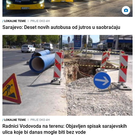
/
LOKALNE TEME
I
PRIJE OKO 4H
Sarajevo: Deset novih autobusa od jutros u saobraćaju
/
LOKALNE TEME
I
PRIJE OKO 4H
Radnici Vodovoda na terenu: Objavljen spisak sarajevskih
ulica koje bi danas mogle biti bez vode