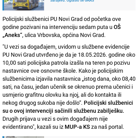
Policijski službenici PU Novi Grad od početka ove
godine pozivani na intervenciju sedam puta u
OŠ
„Aneks“
, ulica Vrbovska, općina Novi Grad.
"U vezi sa događajem, uvidom u službene evidencije
PU Novi Grad utvrđeno je da je 18.05.2026. godine oko
10,00 sati policijska patrola izašla na teren po pozivu
nastavnice ove osnovne škole. Kako je policijskim
službenicima izjavila nastavnica „istog dana, oko 08,40
sati, na času, jedan učenik se okrenuo prema učenici i
usmjerio grafitnu olovku ka njoj, ali do kontakta ili
nekog drugog sukoba nije došlo“.
Policijski službenici
su o ovoj intervenciji sačinili službenu zabilješku.
Drugih prijava u vezi s ovim događajem nije
evidentirano", kazali su iz
MUP-a KS
za naš portal.