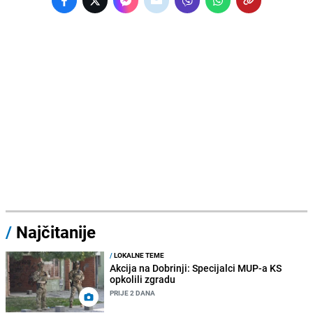
/
Najčitanije
/
LOKALNE TEME
Akcija na Dobrinji: Specijalci MUP-a KS
opkolili zgradu
PRIJE 2 DANA