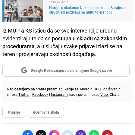
16.05.26. 07:12
Nasilje u školama: Nakon incidenta u Sarajevu,
stručnjaci pozivaju na nultu toleranciju
Iz MUP-a KS ističu da se sve intervencije uredno
evidentiraju te da se
postupa u skladu sa zakonskim
procedurama
, a u slučaju svake prijave izlazi se na
teren i provjeravaju okolnosti događaja.
Dodajte Radiosarajevo.ba u omiljene Google izvore
Radiosarajevo.ba
pratite putem aplikacije za
Android
|
iOS
i društvenih
mreža
Twitter
|
Facebook
|
Instagram
, kao i putem našeg
Viber
Chata.
#nasilje
#Osnovna škola