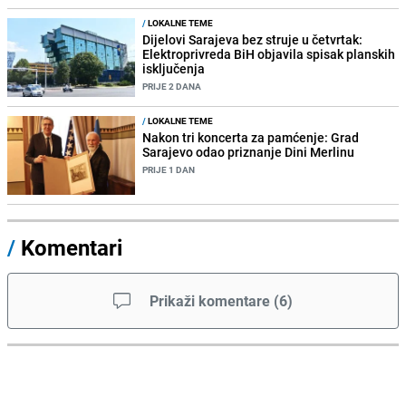
/
LOKALNE TEME
Dijelovi Sarajeva bez struje u četvrtak:
Elektroprivreda BiH objavila spisak planskih
isključenja
PRIJE 2 DANA
/
LOKALNE TEME
Nakon tri koncerta za pamćenje: Grad
Sarajevo odao priznanje Dini Merlinu
PRIJE 1 DAN
/
Komentari
Prikaži komentare
(
6
)