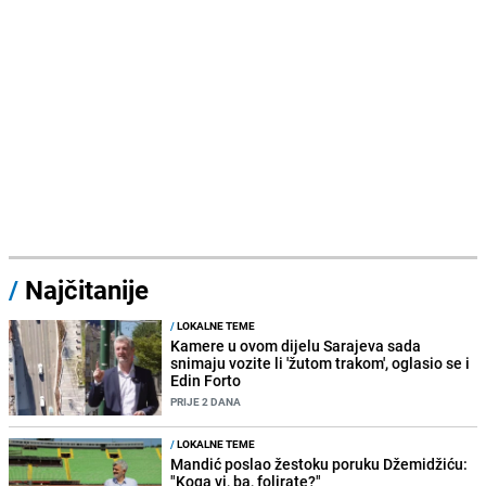
/
Najčitanije
/
LOKALNE TEME
Kamere u ovom dijelu Sarajeva sada
snimaju vozite li 'žutom trakom', oglasio se i
Edin Forto
PRIJE 2 DANA
/
LOKALNE TEME
Mandić poslao žestoku poruku Džemidžiću:
"Koga vi, ba, folirate?"