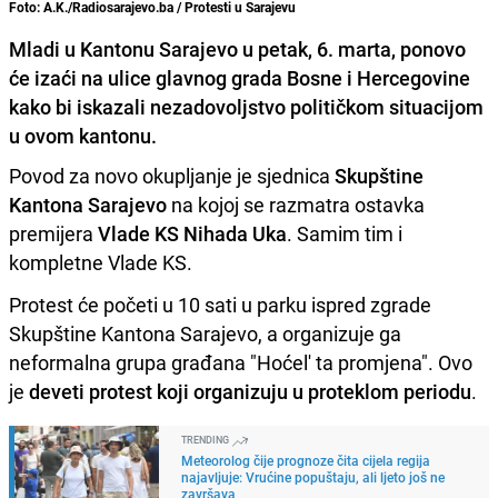
Foto: A.K./Radiosarajevo.ba / Protesti u Sarajevu
Mladi u Kantonu Sarajevo u petak, 6. marta, ponovo
će izaći na ulice glavnog grada Bosne i Hercegovine
kako bi iskazali nezadovoljstvo političkom situacijom
u ovom kantonu.
Povod za novo okupljanje je sjednica
Skupštine
Kantona Sarajevo
na kojoj se razmatra ostavka
premijera
Vlade KS Nihada Uka
. Samim tim i
kompletne Vlade KS.
Protest će početi u 10 sati u parku ispred zgrade
Skupštine Kantona Sarajevo, a organizuje ga
neformalna grupa građana "Hoćel' ta promjena". Ovo
je
deveti protest koji organizuju u proteklom periodu
.
TRENDING
Meteorolog čije prognoze čita cijela regija
najavljuje: Vrućine popuštaju, ali ljeto još ne
završava