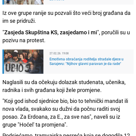
Iz ove grupe ranije su pozvali što veći broj građana da
im se pridruži.
"
Zasjeda Skupština KS, zasjedamo i mi
", poručili su u
pozivu na protest.
27.02.26. 19:08
Emotivna obraćanja roditelja stradale djece u
Sarajevu: "Njihov glavni paravan je da rade"
Naglasili su da očekuju dolazak studenata, učenika,
radnika i svih građana koji žele promjene.
"Koji god ishod sjednice bio, bio to tehnički mandat ili
nova vlada, svakako su dužni da počnu raditi svoj
posao. Za Erdoana, za E., za sve nas", naveli su iz
grupe "Hoćel' ta promjena".
Podsjećamo, tramvajska nesreća koja se dogodila 12.