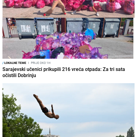
/
LOKALNE TEME
I
PRIJE OKO 1H
Sarajevski učenici prikupili 216 vreća otpada: Za tri sata
očistili Dobrinju