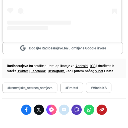
Dodajte Radiosarajevo.ba u omiljene Google izvore
Radiosarajevo.ba
pratite putem aplikacije za
Android
|
iOS
i društvenih
mreža
Twitter
|
Facebook
|
Instagram
, kao i putem našeg
Viber
Chata.
#tramvajska_nesreca_sarajevo
#Protest
#Vlada KS