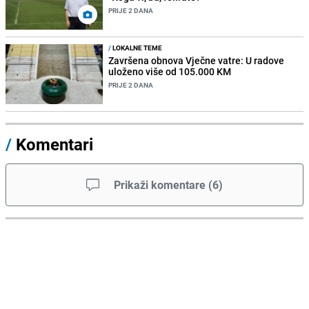
PRIJE 2 DANA
/
LOKALNE TEME
Završena obnova Vječne vatre: U radove
uloženo više od 105.000 KM
PRIJE 2 DANA
/
Komentari
Prikaži komentare
(
6
)