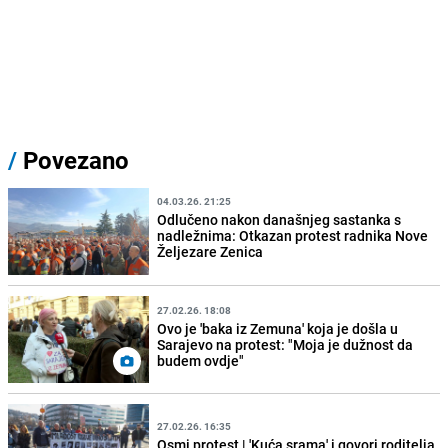
/
Povezano
04.03.26. 21:25
Odlučeno nakon današnjeg sastanka s
nadležnima: Otkazan protest radnika Nove
Željezare Zenica
27.02.26. 18:08
Ovo je 'baka iz Zemuna' koja je došla u
Sarajevo na protest: "Moja je dužnost da
budem ovdje"
27.02.26. 16:35
Osmi protest | 'Kuća srama' i govori roditelja