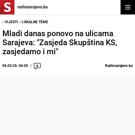
Otvor
/
VIJESTI
/
LOKALNE TEME
Mladi danas ponovo na ulicama
Sarajeva: "Zasjeda Skupština KS,
zasjedamo i mi"
06.03.26. 06:30
Radiosarajevo.ba
6