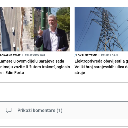
LOKALNE TEME
I
PRIJE OKO 10H
/
LOKALNE TEME
I
PRIJE 1 DAN
Kamere u ovom dijelu Sarajeva sada
Elektroprivreda obavijestila 
snimaju vozite li 'žutom trakom', oglasio
Veliki broj sarajevskih ulica 
e i Edin Forto
struje
Prikaži komentare
(
1
)