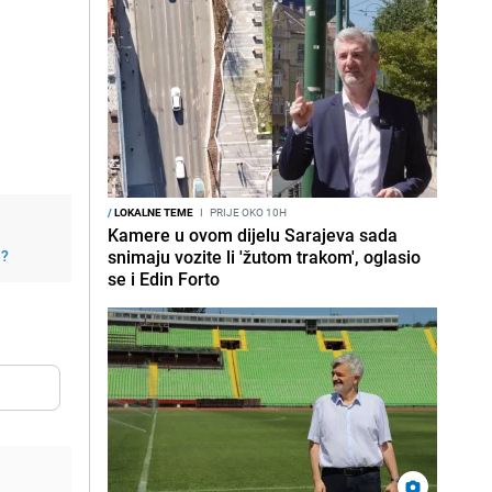
/
LOKALNE TEME
I
PRIJE OKO 10H
Kamere u ovom dijelu Sarajeva sada
j?
snimaju vozite li 'žutom trakom', oglasio
se i Edin Forto