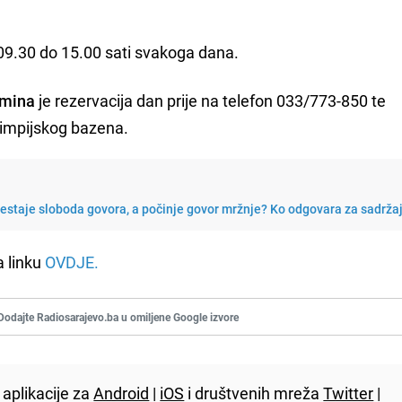
.
 09.30 do 15.00 sati svakoga dana.
rmina
je rezervacija dan prije na telefon 033/773-850 te
limpijskog bazena.
restaje sloboda govora, a počinje govor mržnje? Ko odgovara za sadrža
a linku
OVDJE.
Dodajte Radiosarajevo.ba u omiljene Google izvore
aplikacije za
Android
|
iOS
i društvenih mreža
Twitter
|