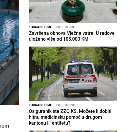
/
LOKALNE TEME
I
PRIJE OKO 8H
Završena obnova Vječne vatre: U radove
uloženo više od 105.000 KM
/
LOKALNE TEME
I
PRIJE OKO 9H
Osiguranik ste ZZO KS. Možete li dobiti
e
hitnu medicinsku pomoć u drugom
kantonu ili entitetu?
vnom