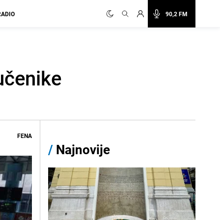
RADIO
90,2 FM
učenike
FENA
/
Najnovije