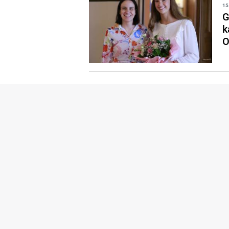
15
G
k
O