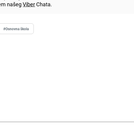
utem našeg
Viber
Chata.
#Osnovna škola