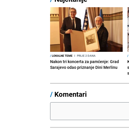
/
LOKALNE TEME
I
PRIJE 2 DANA
/
Nakon tri koncerta za pamćenje: Grad
Sarajevo odao priznanje Dini Merlinu
s
/
Komentari