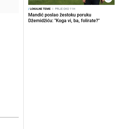
/
LOKALNE TEME
I
PRIJE OKO 11H
Mandić poslao žestoku poruku
Džemidžiću: "Koga vi, ba, folirate?"