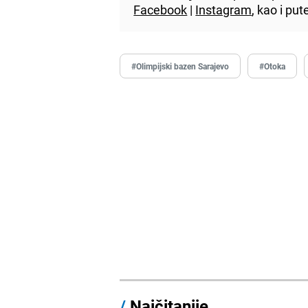
Facebook
|
Instagram
, kao i p
#Olimpijski bazen Sarajevo
#Otoka
/
Najčitanije