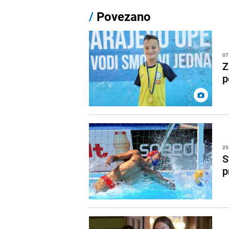
/
Povezano
07
Z
p
25
S
p