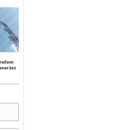
građane:
danas bez