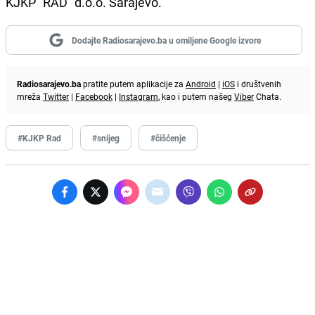
KJKP "RAD" d.o.o. Sarajevo.
Dodajte Radiosarajevo.ba u omiljene Google izvore
Radiosarajevo.ba
pratite putem aplikacije za
Android
|
iOS
i društvenih
mreža
Twitter
|
Facebook
|
Instagram
, kao i putem našeg
Viber
Chata.
#KJKP Rad
#snijeg
#čišćenje