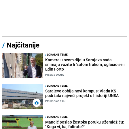
/
Najčitanije
/
LOKALNE TEME
Kamere u ovom dijelu Sarajeva sada
snimaju vozite li 'žutom trakom', oglasio se i
Edin Forto
PRIJE 2 DANA
/
LOKALNE TEME
Sarajevo dobija novi kampus: Vlada KS
podržala najveći projekt u historiji UNSA
PRIJE OKO 17H
/
LOKALNE TEME
Mandić poslao žestoku poruku Džemidžiću:
"Koga vi, ba, folirate?"