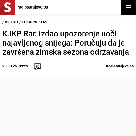
Otvor
/
VIJESTI
/
LOKALNE TEME
KJKP Rad izdao upozorenje uoči
najavljenog snijega: Poručuju da je
završena zimska sezona održavanja
25.03.26. 09:29
Radiosarajevo.ba
10