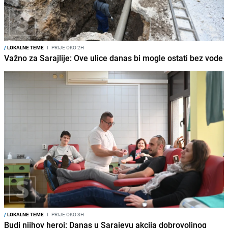
/
LOKALNE TEME
I
PRIJE OKO 2H
Važno za Sarajlije: Ove ulice danas bi mogle ostati bez vode
/
LOKALNE TEME
I
PRIJE OKO 3H
Budi njihov heroj: Danas u Sarajevu akcija dobrovoljnog