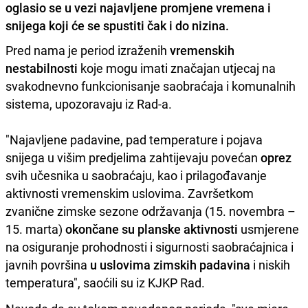
oglasio se u vezi najavljene promjene vremena i
snijega koji će se spustiti čak i do nizina.
Pred nama je period izraženih
vremenskih
nestabilnosti
koje mogu imati značajan utjecaj na
svakodnevno funkcionisanje saobraćaja i komunalnih
sistema, upozoravaju iz Rad-a.
"Najavljene padavine, pad temperature i pojava
snijega u višim predjelima zahtijevaju povećan
oprez
svih učesnika u saobraćaju, kao i prilagođavanje
aktivnosti vremenskim uslovima. Završetkom
zvanične zimske sezone održavanja (15. novembra –
15. marta)
okončane su planske aktivnosti
usmjerene
na osiguranje prohodnosti i sigurnosti saobraćajnica i
javnih površina
u uslovima zimskih padavina
i niskih
temperatura", saoćili su iz KJKP Rad.