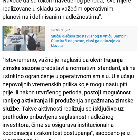
Navode da su tokom navedenog perioda, "sve mjere
realizovane u skladu sa važećim operativnim
planovima i definisanim nadležnostima".
TRENDING
Slučaj dječaka zlostavljanog u vrtiću Bambini:
Otac traži odgovore, vlast ga optužuje za
klevetu
"Istovremeno, važno je naglasiti da
okvir trajanja
zimske sezone
predstavlja normativni standard, ali ne
i striktno ograničenje u operativnom smislu. U slučaju
nepovoljnih vremenskih prilika koje mogu nastupiti
prije ili nakon utvrđenog perioda,
postoji mogućnost
ranijeg aktiviranja ili produženja angažmana zimske
službe.
Takve aktivnosti realizuju se
isključivo uz
prethodno pribavljenu saglasnost
nadležnog
investitora, čime se osigurava institucionalna
koordinacija i zakonitost postupanja", saopćeno je iz