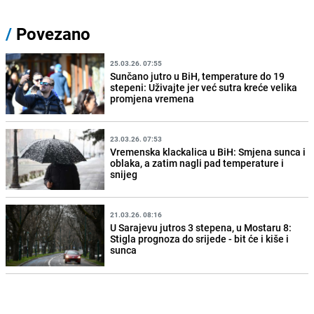
/
Povezano
25.03.26. 07:55
Sunčano jutro u BiH, temperature do 19
stepeni: Uživajte jer već sutra kreće velika
promjena vremena
23.03.26. 07:53
Vremenska klackalica u BiH: Smjena sunca i
oblaka, a zatim nagli pad temperature i
snijeg
21.03.26. 08:16
U Sarajevu jutros 3 stepena, u Mostaru 8:
Stigla prognoza do srijede - bit će i kiše i
sunca