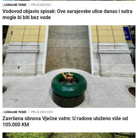
/
LOKALNE TEME
I
PRIJE OKO 6H
Vodovod objavio spisak: Ove sarajevske ulice danas i sutra
mogle bi biti bez vode
/
LOKALNE TEME
I
PRIJE OKO 22H
Završena obnova Vječne vatre: U radove uloženo više od
105.000 KM