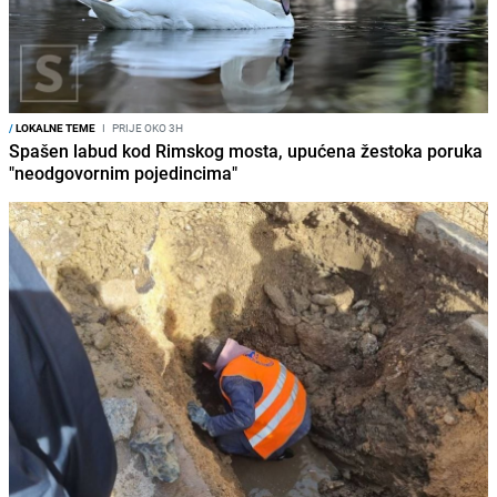
/
LOKALNE TEME
I
PRIJE OKO 3H
Spašen labud kod Rimskog mosta, upućena žestoka poruka
"neodgovornim pojedincima"