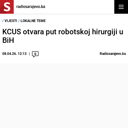
Otvor
/
VIJESTI
/
LOKALNE TEME
KCUS otvara put robotskoj hirurgiji u
BiH
08.04.26. 12:13
Radiosarajevo.ba
0