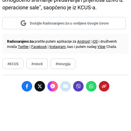
operacione sale", saopćeno je iz KCUS-a.
Dodajte Radiosarajevo.ba u omiljene Google izvore
Radiosarajevo.ba
pratite putem aplikacije za
Android
|
iOS
i društvenih
mreža
Twitter
|
Facebook
|
Instagram
, kao i putem našeg
Viber
Chata.
#KCUS
#roboti
#hirurgija