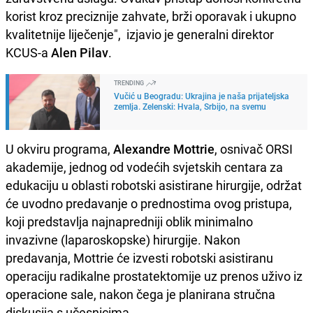
korist kroz preciznije zahvate, brži oporavak i ukupno
kvalitetnije liječenje", izjavio je generalni direktor
KCUS-a
Alen Pilav
.
TRENDING
Vučić u Beogradu: Ukrajina je naša prijateljska
zemlja. Zelenski: Hvala, Srbijo, na svemu
U okviru programa,
Alexandre Mottrie
, osnivač ORSI
akademije, jednog od vodećih svjetskih centara za
edukaciju u oblasti robotski asistirane hirurgije, održat
će uvodno predavanje o prednostima ovog pristupa,
koji predstavlja najnapredniji oblik minimalno
invazivne (laparoskopske) hirurgije. Nakon
predavanja, Mottrie će izvesti robotski asistiranu
operaciju radikalne prostatektomije uz prenos uživo iz
operacione sale, nakon čega je planirana stručna
diskusija s učesnicima.