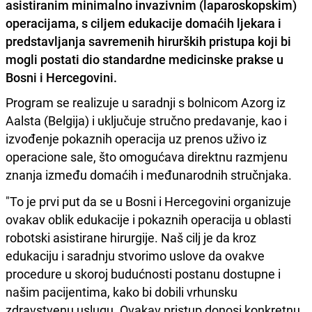
asistiranim minimalno invazivnim (laparoskopskim)
operacijama, s ciljem edukacije domaćih ljekara i
predstavljanja savremenih hirurških pristupa koji bi
mogli postati dio standardne medicinske prakse u
Bosni i Hercegovini.
Program se realizuje u saradnji s bolnicom Azorg iz
Aalsta (Belgija) i uključuje stručno predavanje, kao i
izvođenje pokaznih operacija uz prenos uživo iz
operacione sale, što omogućava direktnu razmjenu
znanja između domaćih i međunarodnih stručnjaka.
"To je prvi put da se u Bosni i Hercegovini organizuje
ovakav oblik edukacije i pokaznih operacija u oblasti
robotski asistirane hirurgije. Naš cilj je da kroz
edukaciju i saradnju stvorimo uslove da ovakve
procedure u skoroj budućnosti postanu dostupne i
našim pacijentima, kako bi dobili vrhunsku
zdravstvenu uslugu. Ovakav pristup donosi konkretnu