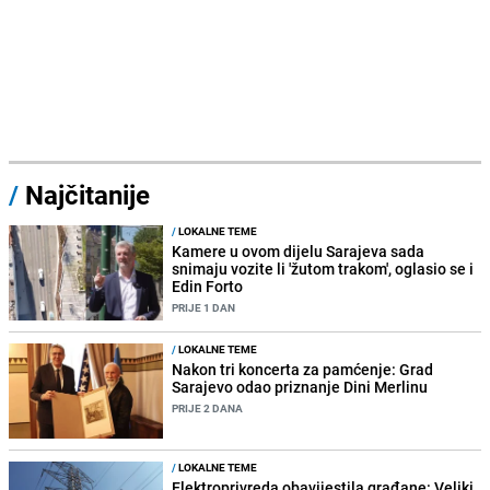
/
Najčitanije
/
LOKALNE TEME
Kamere u ovom dijelu Sarajeva sada
snimaju vozite li 'žutom trakom', oglasio se i
Edin Forto
PRIJE 1 DAN
/
LOKALNE TEME
Nakon tri koncerta za pamćenje: Grad
Sarajevo odao priznanje Dini Merlinu
PRIJE 2 DANA
/
LOKALNE TEME
Elektroprivreda obavijestila građane: Veliki