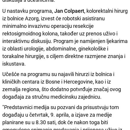
U nastavku programa,
Jan Colpaert
, kolorektalni hirurg
iz bolnice Azorg, izvest će robotski asistiranu
minimalno invazivnu operaciju resekcije
rektosigmoidnog kolona, također uz prenos uživo i
interaktivnu diskusiju. Program je namijenjen ljekarima
iz oblasti urologije, abdominalne, ginekološke i
torakalne hirurgije, s ciljem direktne razmjene znanja i
iskustava.
Učešće na programu su najavili hirurzi iz bolnica i
kliničkih centara iz Bosne i Hercegovine, kao i iz
zemalja regiona, što dodatno potvrđuje značaj ovog
događaja za stručnu medicinsku zajednicu.
"Predstavnici medija su pozvani da prisustvuju tom
događaju u četvrtak, 9. aprila, a izjave za medije
planirane su u 8.30 sati, dok će nakon toga biti
omogućeno snimanje predavanja i prijenosa uživo iz