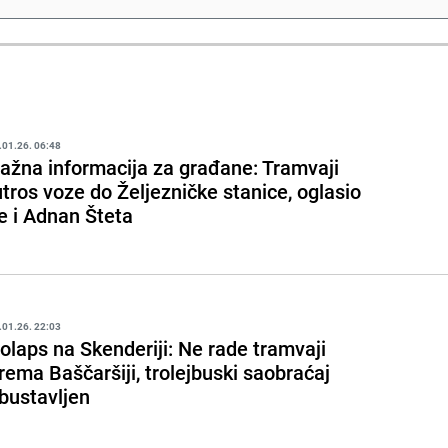
.01.26. 06:48
ažna informacija za građane: Tramvaji
utros voze do Željezničke stanice, oglasio
e i Adnan Šteta
.01.26. 22:03
olaps na Skenderiji: Ne rade tramvaji
rema Baščaršiji, trolejbuski saobraćaj
bustavljen