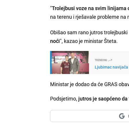
"
Trolejbusi voze na svim linijama 
na terenu i rješavale probleme na m
Obišao sam rano jutros trolejbusk
noći
", kazao je ministar Šteta.
TRENDING
Ljubimac navijača 
Ministar je dodao da će GRAS oba
Podsjetimo,
jutros je saopćeno da