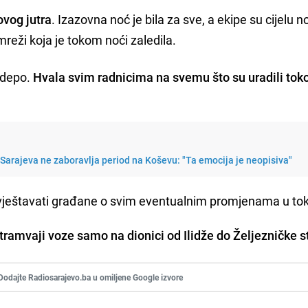
ovog jutra
. Izazovna noć je bila za sve, a ekipe su cijelu n
reži koja je tokom noći zaledila.
i depo.
Hvala svim radnicima na svemu što su uradili to
Sarajeva ne zaboravlja period na Koševu: "Ta emocija je neopisiva"
vještavati građane o svim eventualnim promjenama u to
 tramvaji voze samo na dionici od Ilidže do Željezničke s
Dodajte Radiosarajevo.ba u omiljene Google izvore