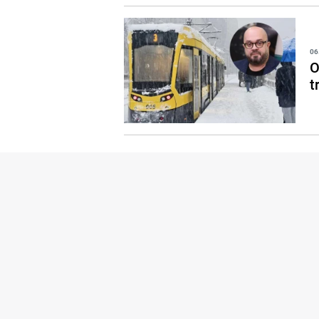
06
O
t