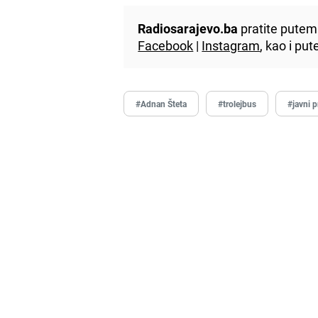
Radiosarajevo.ba
pratite putem 
Facebook
|
Instagram
, kao i p
#Adnan Šteta
#trolejbus
#javni p