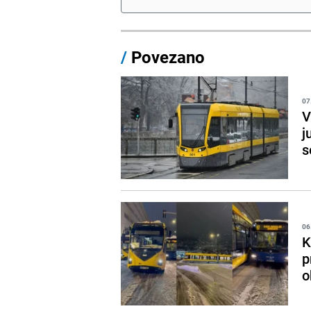
/
Povezano
07
V
j
s
06
K
p
o