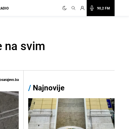
RADIO
90,2 FM
e na svim
osarajevo.ba
/
Najnovije