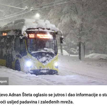
ijegom
evo Adnan Šteta oglasio se jutros i dao informacije o st
oći usljed padavina i zaleđenih mreža.