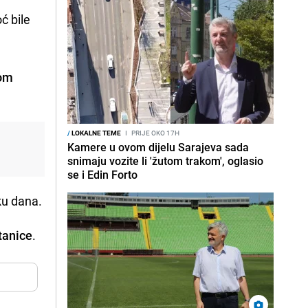
oć bile
kom
/
LOKALNE TEME
I
PRIJE OKO 17H
Kamere u ovom dijelu Sarajeva sada
snimaju vozite li 'žutom trakom', oglasio
se i Edin Forto
ku dana.
tanice
.