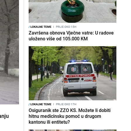
/
LOKALNE TEME
I
PRIJE OKO 15H
Završena obnova Vječne vatre: U radove
uloženo više od 105.000 KM
/
LOKALNE TEME
I
PRIJE OKO 17H
Osiguranik ste ZZO KS. Možete li dobiti
anju
hitnu medicinsku pomoć u drugom
kantonu ili entitetu?