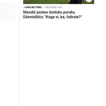
/
LOKALNE TEME
I
PRIJE OKO 19H
Mandić poslao žestoku poruku
Džemidžiću: "Koga vi, ba, folirate?"