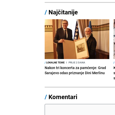
/
Najčitanije
/
LOKALNE TEME
I
PRIJE 2 DANA
/
Nakon tri koncerta za pamćenje: Grad
Sarajevo odao priznanje Dini Merlinu
s
/
Komentari