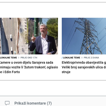
LOKALNE TEME
I
PRIJE OKO 17H
/
LOKALNE TEME
I
PRIJE 2 DANA
Kamere u ovom dijelu Sarajeva sada
Elektroprivreda obavijestila 
snimaju vozite li 'žutom trakom', oglasio
Veliki broj sarajevskih ulica 
e i Edin Forto
struje
Prikaži komentare
(
7
)