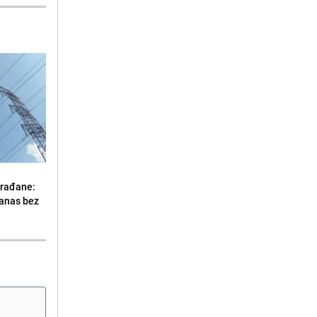
građane:
danas bez