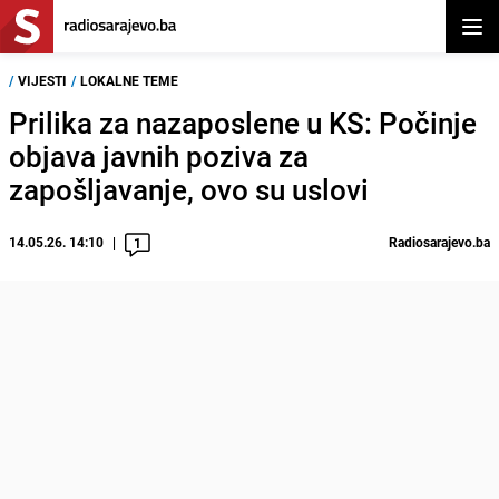
Otvor
/
VIJESTI
/
LOKALNE TEME
Prilika za nazaposlene u KS: Počinje
objava javnih poziva za
zapošljavanje, ovo su uslovi
14.05.26. 14:10
Radiosarajevo.ba
1