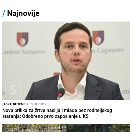
/
Najnovije
/
LOKALNE TEME
I
PRIJE OKO 2H
Nova prilika za žrtve nasilja i mlade bez roditeljskog
staranja: Odobreno prvo zaposlenje u KS