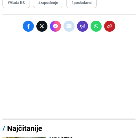
#Vlada KS
#zaposlenje
#poslodavci
/
Najčitanije