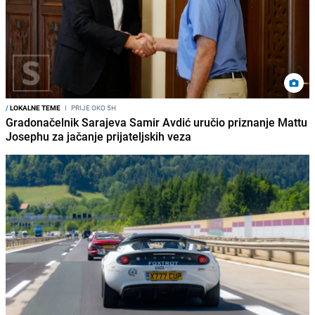
/
LOKALNE TEME
I
PRIJE OKO 5H
Gradonačelnik Sarajeva Samir Avdić uručio priznanje Mattu
Josephu za jačanje prijateljskih veza