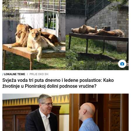
/
LOKALNE TEME
I
PRIJE OKO 3H
Svježa voda tri puta dnevno i ledene poslastice: Kako
životinje u Pionirskoj dolini podnose vrućine?