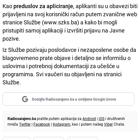
Kao
preduslov za apliciranje
, aplikanti su u obavezi biti
prijavljeni na svoj korisnički račun putem zvanične web
stranice Službe (www.szks.ba) a kako bi mogli
pristupiti samoj aplikaciji i izvršiti prijavu na Javne
pozive.
Iz Službe pozivaju poslodavce i nezaposlene osobe da
blagovremeno prate objave i detaljno se informišu o
uslovima i potrebnoj dokumentaciji za učešće u
programima. Svi vaučeri su objavljeni na stranici
Službe.
Dodajte Radiosarajevo.ba u omiljene Google izvore
Radiosarajevo.ba
pratite putem aplikacije za
Android
|
iOS
i društvenih
mreža
Twitter
|
Facebook
|
Instagram
, kao i putem našeg
Viber
Chata.