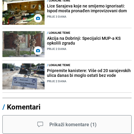
/
LOKALNE TEME
Lice Sarajeva koje ne smijemo ignorisati:
Ispod mosta pronađen improvizovani dom
PRIJE 3 DANA
/
LOKALNE TEME
Akcija na Dobrinji: Specijalci MUP-a KS
opkolili zgradu
PRIJE 2 DANA
/
LOKALNE TEME
Pripremite kanistere: Više od 20 sarajevskih
ulica danas bi moglo ostati bez vode
PRIJE 2 DANA
/
Komentari
Prikaži komentare
(
1
)