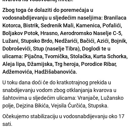
Zbog toga će dolaziti do poremećaja u
vodosnabdijevanju u sljedećim naseljima:
Branilaca
Kotorca, Bistrik, Sedrenik Mali, Kamenica, Pofalići,
Boljakov Potok, Hrasno, Aerodromsko Naselje C-5,
Lužani, Stupsko Brdo, Nedžarići, Bačići, Azići, Bojnik,
Dobroševići, Stup (naselje Tibra), Doglodi te
u
ulicama:
Pijačna, Tvornička, Stolačka, Kurta Schorka,
Aleja lipa, Džamijska, Trg heroja, Porodice Ribar,
Adžemovića, Hadžišabanovića.
U toku dana doći će do kratkotrajnog prekida u
snabdijevanju vodom zbog otklanjanja kvarova u
šahtovima u sljedećim ulicama: Vranjače, Lužansko
polje, Dejzina Bikića, Vejsila Ćurčića, Stupska.
Očekujemo stabilizaciju u vodosnabdijevanju oko 17
sati.