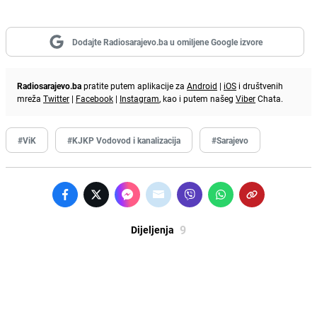
Dodajte Radiosarajevo.ba u omiljene Google izvore
Radiosarajevo.ba
pratite putem aplikacije za
Android
|
iOS
i društvenih
mreža
Twitter
|
Facebook
|
Instagram
, kao i putem našeg
Viber
Chata.
#ViK
#KJKP Vodovod i kanalizacija
#Sarajevo
9
Dijeljenja