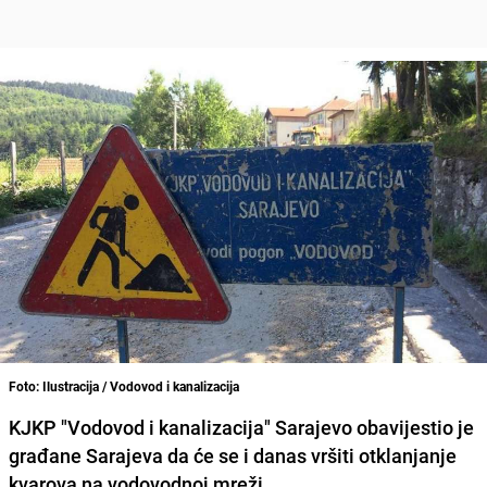
Foto: Ilustracija / Vodovod i kanalizacija
KJKP "Vodovod i kanalizacija" Sarajevo obavijestio je
građane Sarajeva da će se i danas vršiti otklanjanje
kvarova na vodovodnoj mreži.