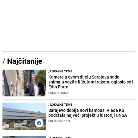
/
Najčitanije
/
LOKALNE TEME
Kamere u ovom dijelu Sarajeva sada
snimaju vozite li 'žutom trakom', oglasio se i
Edin Forto
PRIJE 2 DANA
/
LOKALNE TEME
Sarajevo dobija novi kampus: Vlada KS
podržala najveći projekt u historiji UNSA
PRIJE OKO 17H
/
LOKALNE TEME