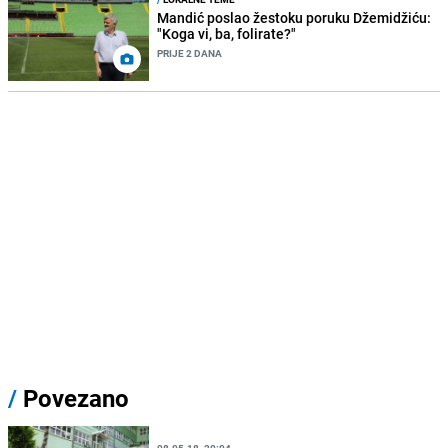
Mandić poslao žestoku poruku Džemidžiću:
"Koga vi, ba, folirate?"
PRIJE 2 DANA
/
Povezano
08.05.18. 20:04