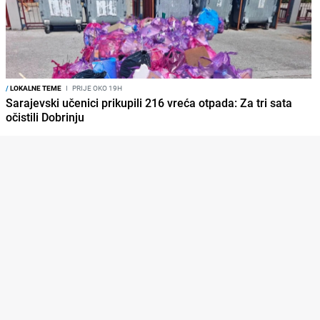
/
LOKALNE TEME
I
PRIJE OKO 19H
Sarajevski učenici prikupili 216 vreća otpada: Za tri sata
očistili Dobrinju