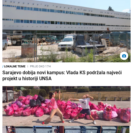
/
LOKALNE TEME
I
PRIJE OKO 17H
Sarajevo dobija novi kampus: Vlada KS podržala najveći
projekt u historiji UNSA