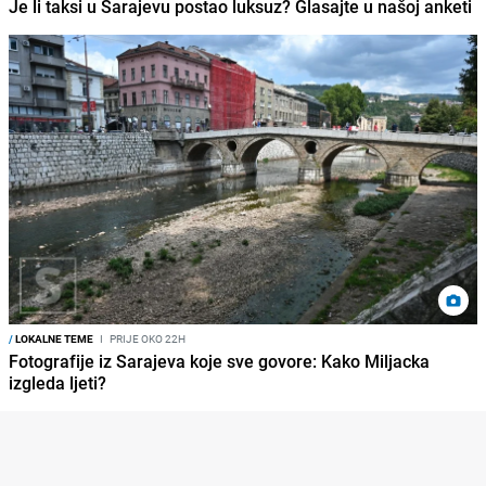
Je li taksi u Sarajevu postao luksuz? Glasajte u našoj anketi
/
LOKALNE TEME
I
PRIJE OKO 22H
Fotografije iz Sarajeva koje sve govore: Kako Miljacka
izgleda ljeti?