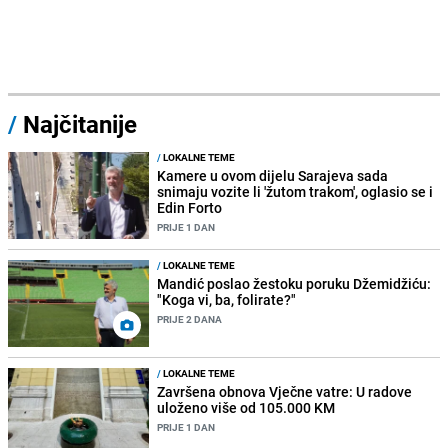
/
Najčitanije
/
LOKALNE TEME
Kamere u ovom dijelu Sarajeva sada
snimaju vozite li 'žutom trakom', oglasio se i
Edin Forto
PRIJE 1 DAN
/
LOKALNE TEME
Mandić poslao žestoku poruku Džemidžiću:
"Koga vi, ba, folirate?"
PRIJE 2 DANA
/
LOKALNE TEME
Završena obnova Vječne vatre: U radove
uloženo više od 105.000 KM
PRIJE 1 DAN