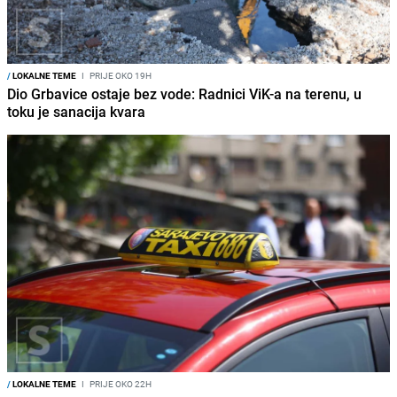
/
LOKALNE TEME
I
PRIJE OKO 19H
Dio Grbavice ostaje bez vode: Radnici ViK-a na terenu, u
toku je sanacija kvara
/
LOKALNE TEME
I
PRIJE OKO 22H