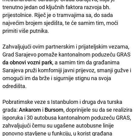
trenutno jedan od ključnih faktora razvoja bh.
prijestolnice. Riječ je o tramvajima sa, do sada
najvećim brojem sjedišta, te će samim tim, moći
primiti više putnika.
Zahvaljujući ovim partnerskim i prijateljskim vezama,
Grad Sarajevo pomaže kantonalnom poduzeću GRAS
da obnovi vozni park
, a samim tim da građanima
Sarajeva pruži komforniji javni prijevoz, smanji gužve i
omogući im da brže i sigurnije stignu na svoja
odredišta.
Pobratimske veze s Istanbulom i druga dva turska
grada:
Ankarom
i
Bursom
, doprinijele su da se realizira
isporuka i 30 autobusa kantonalnom poduzeću GRAS,
zahvaljujući čemu su ugašene autobusne linije
ponovno stavljene u funkciju, u korist građana