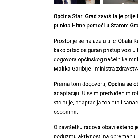
Općina Stari Grad
završila
je prije
punkta Hitne pomoći
u Starom Gr
Prostorije se nalaze u ulici Obala K
kako bi bio osiguran pristup vozil
dogovora općinskog načelnika mr
Malika Garibije
i ministra zdravst
Prema tom dogovoru,
Općina se o
adaptaciju. U svim predviđenim rok
stolarije, adaptacija toaleta i sana
osobama.
O završetku radova obaviješteno j
poduzmu aktivnosti na opremanju pun