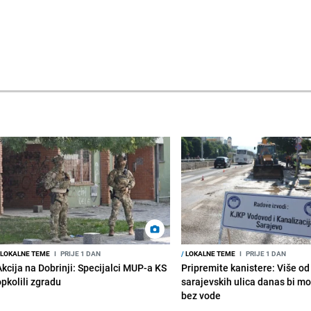
LOKALNE TEME
I
PRIJE 1 DAN
/
LOKALNE TEME
I
PRIJE 1 DAN
Akcija na Dobrinji: Specijalci MUP-a KS
Pripremite kanistere: Više od
opkolili zgradu
sarajevskih ulica danas bi mo
bez vode