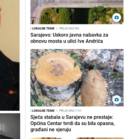
/
LOKALNE TEME
I
PRIJE OKO 9H
Sarajevo: Uskoro javna nabavka za
obnovu mosta u ulici Ive Andrića
/
LOKALNE TEME
I
PRIJE OKO 11H
Sječa stabala u Sarajevu ne prestaje:
Općina Centar tvrdi da su bila opasna,
građani ne vjeruju