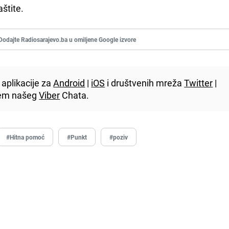
štite.
Dodajte Radiosarajevo.ba u omiljene Google izvore
aplikacije za
Android
|
iOS
i društvenih mreža
Twitter
|
utem našeg
Viber
Chata.
#Hitna pomoć
#Punkt
#poziv