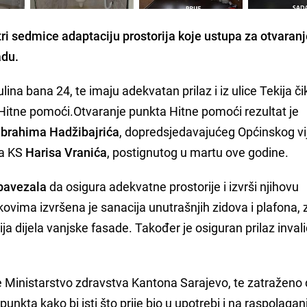
 tri sedmice
adaptaciju prostorija koje ustupa za otvaran
adu.
ulina bana 24, te imaju adekvatan prilaz i iz ulice Tekija 
u Hitne pomoći.Otvaranje punkta Hitne pomoći rezultat je
Ibrahima Hadžibajrića
, dopredsjedavajućeg Općinskog vi
va KS
Harisa Vranića
, postignutog u martu ove godine.
bavezala
da osigura adekvatne prostorije i izvrši njihovu
ovima izvršena je sanacija unutrašnjih zidova i plafona,
cija dijela vanjske fasade. Također je osiguran prilaz inva
e Ministarstvo zdravstva Kantona Sarajevo, te zatraženo
kta kako bi isti što prije bio u upotrebi i na raspolagan