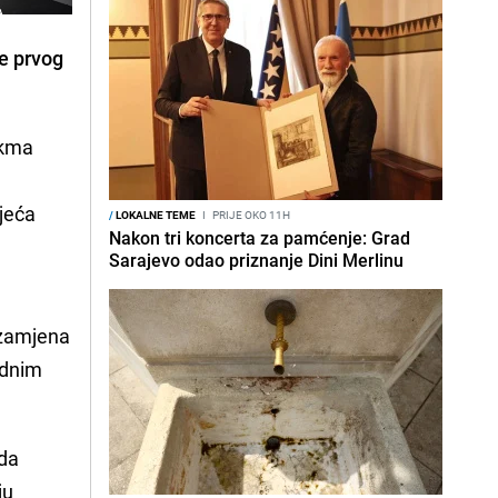
je prvog
čikma
jeća
/
LOKALNE TEME
I
PRIJE OKO 11H
Nakon tri koncerta za pamćenje: Grad
Sarajevo odao priznanje Dini Merlinu
 zamjena
lidnim
 da
ju