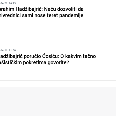
.04.21. 16:19
brahim Hadžibajrić: Neću dozvoliti da
rivrednici sami nose teret pandemije
.04.21. 21:00
adžibajrić poručio Ćosiću: O kakvim tačno
ašističkim pokretima govorite?