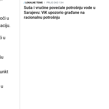
/
LOKALNE TEME
I
PRIJE OKO 13H
Suša i vrućine povećale potrošnju vode u
Sarajevu: ViK upozorio građane na
racionalnu potrošnju
oći u
aciju.
i u
šu
punkt
 u