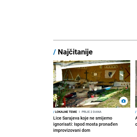
/
Najčitanije
/
LOKALNE TEME
I
PRIJE 2 DANA
/
Lice Sarajeva koje ne smijemo
ignorisati: Ispod mosta pronađen
improvizovani dom