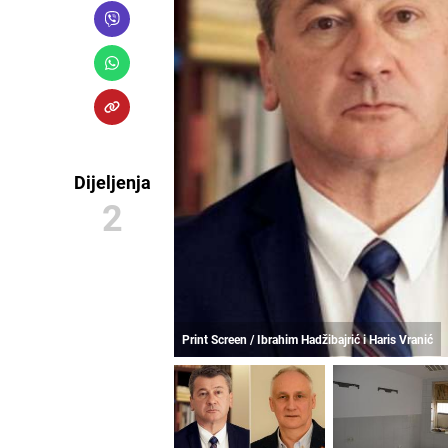
Dijeljenja
2
Print Screen / Ibrahim Hadžibajrić i Haris Vranić