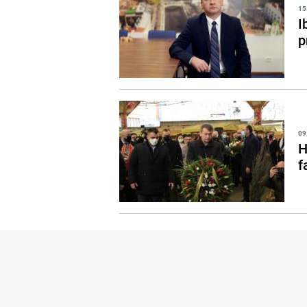
15
I
p
09
H
f