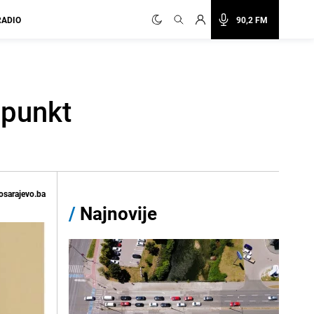
RADIO
90,2 FM
 punkt
osarajevo.ba
/
Najnovije