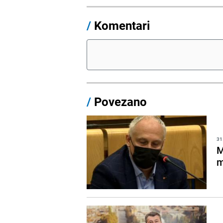
/
Komentari
/
Povezano
31
M
m