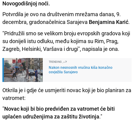
Novogodišnjoj noći.
Potvrdila je ovo na društvenim mrežama danas, 9.
decembra, gradonačelnica Sarajeva
Benjamina Karić
.
"Pridružili smo se velikom broju evropskih gradova koji
su donijeli istu odluku, među kojima su Rim, Prag,
Zagreb, Helsinki, Varšava i drugi", napisala je ona.
TRENDING
Nakon nesnosnih vrućina kiša konačno
osvježila Sarajevo
Otkrila je i gdje će usmjeriti novac koji je bio planiran za
vatromet:
"
Novac koji bi bio predviđen za vatromet će biti
uplaćen udruženjima za zaštitu životinja
."