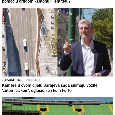
pomoć u drugom kantonu ili entitetu?
/
LOKALNE TEME
I
PRIJE OKO 3H
Kamere u ovom dijelu Sarajeva sada snimaju vozite li
'žutom trakom', oglasio se i Edin Forto