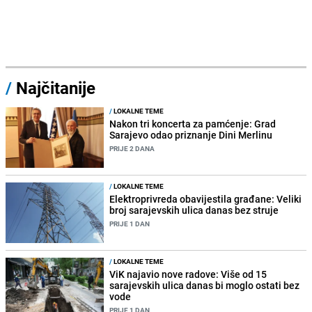
/
Najčitanije
/
LOKALNE TEME
Nakon tri koncerta za pamćenje: Grad
Sarajevo odao priznanje Dini Merlinu
PRIJE 2 DANA
/
LOKALNE TEME
Elektroprivreda obavijestila građane: Veliki
broj sarajevskih ulica danas bez struje
PRIJE 1 DAN
/
LOKALNE TEME
ViK najavio nove radove: Više od 15
sarajevskih ulica danas bi moglo ostati bez
vode
PRIJE 1 DAN