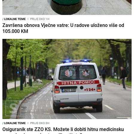
/
LOKALNE TEME
I
PRIJE OKO 1H
Završena obnova Vječne vatre: U radove uloženo više od
105.000 KM
/
LOKALNE TEME
I
PRIJE OKO 3H
Osiguranik ste ZZO KS. Možete li dobiti hitnu medicinsku