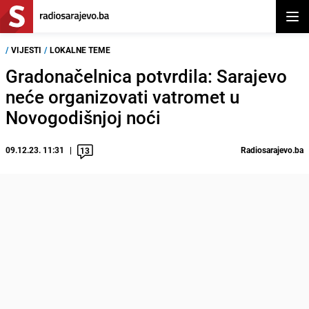
Otvor
/
VIJESTI
/
LOKALNE TEME
Gradonačelnica potvrdila: Sarajevo
neće organizovati vatromet u
Novogodišnjoj noći
09.12.23. 11:31
Radiosarajevo.ba
13