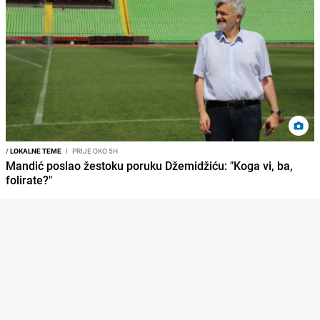
/
LOKALNE TEME
I
PRIJE OKO 5H
Mandić poslao žestoku poruku Džemidžiću: "Koga vi, ba,
folirate?"