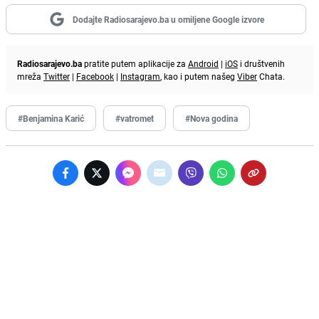
Dodajte Radiosarajevo.ba u omiljene Google izvore
Radiosarajevo.ba
pratite putem aplikacije za
Android
|
iOS
i društvenih
mreža
Twitter
|
Facebook
|
Instagram
, kao i putem našeg
Viber
Chata.
#Benjamina Karić
#vatromet
#Nova godina