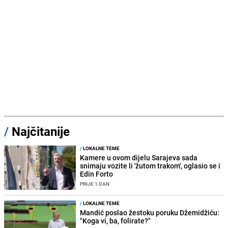
/
Najčitanije
/
LOKALNE TEME
Kamere u ovom dijelu Sarajeva sada
snimaju vozite li 'žutom trakom', oglasio se i
Edin Forto
PRIJE 1 DAN
/
LOKALNE TEME
Mandić poslao žestoku poruku Džemidžiću:
"Koga vi, ba, folirate?"