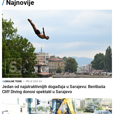
/
Najnovije
/
LOKALNE TEME
I
PRIJE OKO 3H
Jedan od najatraktivnijih događaja u Sarajevu: Bentbaša
Cliff Diving donosi spektakl u Sarajevo