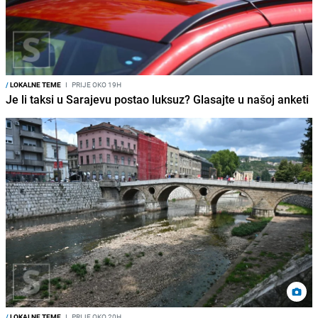
/
LOKALNE TEME
I
PRIJE OKO 19H
Je li taksi u Sarajevu postao luksuz? Glasajte u našoj anketi
/
LOKALNE TEME
I
PRIJE OKO 20H