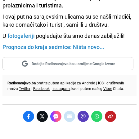
prolaznicima i turistima.
I ovaj put na sarajevskim ulicama su se našli mladići,
kako domaći tako i turisti, sami ili u društvu.
U
fotogaleriji
pogledajte šta smo danas zabilježili!
Prognoza do kraja sedmice: Ništa novo...
Dodajte Radiosarajevo.ba u omiljene Google izvore
Radiosarajevo.ba
pratite putem aplikacije za
Android
|
iOS
i društvenih
mreža
Twitter
|
Facebook
|
Instagram
, kao i putem našeg
Viber
Chata.