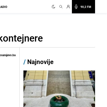
RADIO
90,2 FM
kontejnere
osarajevo.ba
/
Najnovije