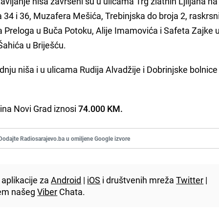
avljanje niša završeni su u ulicama Trg zlatnih Ljiljana na
34 i 36, Muzafera Mešića, Trebinjska do broja 2, raskrsni
a Preloga u Buča Potoku, Alije Imamovića i Safeta Zajke 
Šahića u Briješću.
dnju niša i u ulicama Rudija Alvadžije i Dobrinjske bolnice
ćina Novi Grad iznosi
74.000 KM.
Dodajte Radiosarajevo.ba u omiljene Google izvore
aplikacije za
Android
|
iOS
i društvenih mreža
Twitter
|
utem našeg
Viber
Chata.