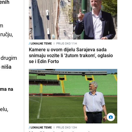
venih
im
ručju,
/
LOKALNE TEME
I
PRIJE OKO 11H
Kamere u ovom dijelu Sarajeva sada
snimaju vozite li 'žutom trakom', oglasio
i drugim
se i Edin Forto
 niša
tima na
elu,
/
LOKALNE TEME
I
PRIJE OKO 13H