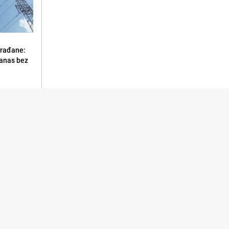
građane:
danas bez