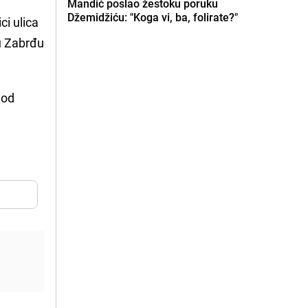
Mandić poslao žestoku poruku
Džemidžiću: "Koga vi, ba, folirate?"
ci ulica
u Zabrđu
 od