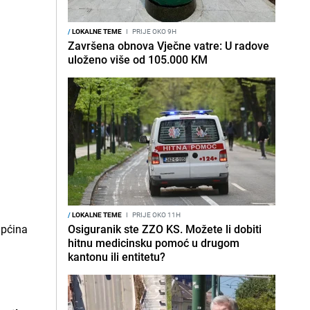
/
LOKALNE TEME
I
PRIJE OKO 9H
Završena obnova Vječne vatre: U radove
uloženo više od 105.000 KM
/
LOKALNE TEME
I
PRIJE OKO 11H
Osiguranik ste ZZO KS. Možete li dobiti
hitnu medicinsku pomoć u drugom
kantonu ili entitetu?