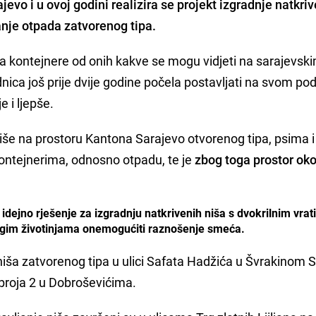
evo i u ovoj godini realizira se projekt
izgradnje natkri
nje otpada zatvorenog tipa.
za kontejnere od onih kakve se mogu vidjeti na sarajevsk
dnica još prije dvije godine počela postavljati na svom pod
e i ljepše.
iše na prostoru Kantona Sarajevo otvorenog tipa, psima 
ontejnerima, odnosno otpadu, te je
zbog toga prostor oko
idejno rješenje za izgradnju natkrivenih niša s dvokrilnim vra
drugim životinjama onemogućiti raznošenje smeća.
 niša zatvorenog tipa u ulici Safata Hadžića u Švrakinom S
o broja 2 u Dobroševićima.