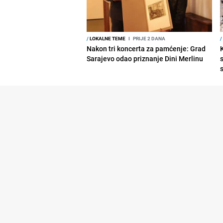
/
LOKALNE TEME
I
PRIJE 2 DANA
/
Nakon tri koncerta za pamćenje: Grad
Sarajevo odao priznanje Dini Merlinu
s