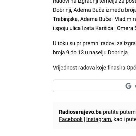
Radovi na izgradnji temelja za post
Dobrinji, Adema Buče između broja 
Trebinjska, Adema Buče i Vladimir
i spoju ulica Izeta Karšića i Omera 
U toku su pripremni radovi za izgra
broja 9 do 13 u naselju Dobrinja.
Vrijednost radova koje finasira Op
Radiosarajevo.ba
pratite putem 
Facebook
|
Instagram
, kao i p