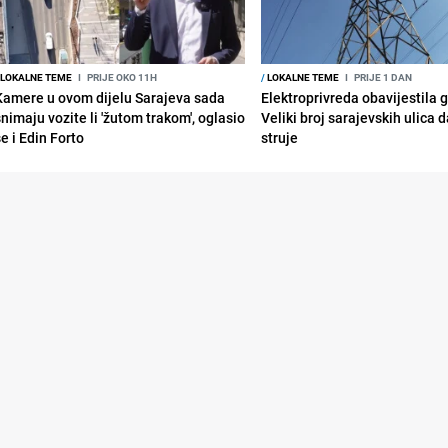
LOKALNE TEME
I
PRIJE OKO 11H
/
LOKALNE TEME
I
PRIJE 1 DAN
Kamere u ovom dijelu Sarajeva sada
Elektroprivreda obavijestila 
snimaju vozite li 'žutom trakom', oglasio
Veliki broj sarajevskih ulica 
e i Edin Forto
struje