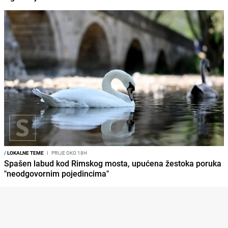
/
LOKALNE TEME
I
PRIJE OKO 18H
Spašen labud kod Rimskog mosta, upućena žestoka poruka
"neodgovornim pojedincima"