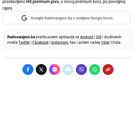
proslavljeno
HS premium pivo,
u novoj premium boci, po povoljnoj
cijeni.
Dodajte Radiosarajevo.ba u omiljene Google izvore
Radiosarajevo.ba
pratite putem aplikacije za
Android
|
iOS
i društvenih
mreža
Twitter
|
Facebook
|
Instagram
, kao i putem našeg
Viber
Chata.