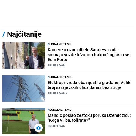
/
Najčitanije
/
LOKALNE TEME
Kamere u ovom dijelu Sarajeva sada
snimaju vozite li 'žutom trakom', oglasio se i
Edin Forto
PRIJE 1 DAN
/
LOKALNE TEME
Elektroprivreda obavijestila građane: Veliki
broj sarajevskih ulica danas bez struje
PRIJE 2 DANA
/
LOKALNE TEME
Mandić poslao žestoku poruku Džemidžiću:
"Koga vi, ba, folirate?"
PRIJE 1 DAN