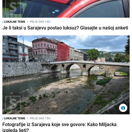
/
LOKALNE TEME
I
PRIJE OKO 14H
Je li taksi u Sarajevu postao luksuz? Glasajte u našoj anketi
/
LOKALNE TEME
I
PRIJE OKO 15H
Fotografije iz Sarajeva koje sve govore: Kako Miljacka
izgleda ljeti?