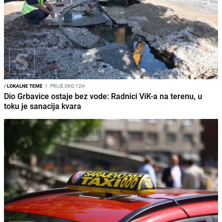
/
LOKALNE TEME
I
PRIJE OKO 12H
Dio Grbavice ostaje bez vode: Radnici ViK-a na terenu, u
toku je sanacija kvara