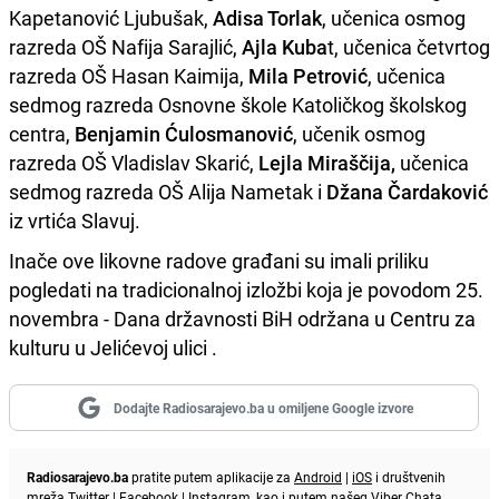
Kapetanović Ljubušak,
Adisa Torlak
, učenica osmog
razreda OŠ Nafija Sarajlić,
Ajla Kuba
t, učenica četvrtog
razreda OŠ Hasan Kaimija,
Mila Petrović
, učenica
sedmog razreda Osnovne škole Katoličkog školskog
centra,
Benjamin Ćulosmanović
, učenik osmog
razreda OŠ Vladislav Skarić,
Lejla Miraščija,
učenica
sedmog razreda OŠ Alija Nametak i
Džana Čardaković
iz vrtića Slavuj.
Inače ove likovne radove građani su imali priliku
pogledati na tradicionalnoj izložbi koja je povodom 25.
novembra - Dana državnosti BiH održana u Centru za
kulturu u Jelićevoj ulici .
Dodajte Radiosarajevo.ba u omiljene Google izvore
Radiosarajevo.ba
pratite putem aplikacije za
Android
|
iOS
i društvenih
mreža
Twitter
|
Facebook
|
Instagram
, kao i putem našeg
Viber
Chata.