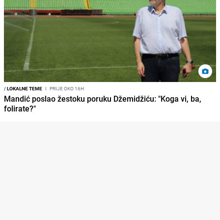
/
LOKALNE TEME
I
PRIJE OKO 16H
Mandić poslao žestoku poruku Džemidžiću: "Koga vi, ba,
folirate?"