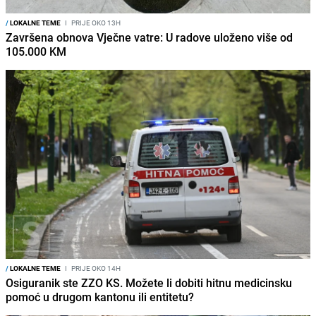
/
LOKALNE TEME
I
PRIJE OKO 13H
Završena obnova Vječne vatre: U radove uloženo više od
105.000 KM
/
LOKALNE TEME
I
PRIJE OKO 14H
Osiguranik ste ZZO KS. Možete li dobiti hitnu medicinsku
pomoć u drugom kantonu ili entitetu?