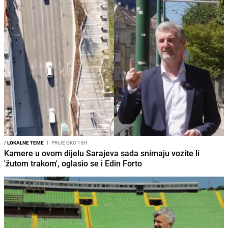
/
LOKALNE TEME
I
PRIJE OKO 15H
Kamere u ovom dijelu Sarajeva sada snimaju vozite li
'žutom trakom', oglasio se i Edin Forto