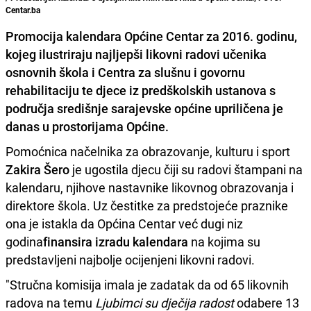
Centar.ba
Promocija kalendara Općine Centar za 2016. godinu,
kojeg ilustriraju
najljepši likovni radovi
učenika
osnovnih škola i Centra za slušnu i govornu
rehabilitaciju te djece iz predškolskih ustanova s
područja središnje sarajevske općine upriličena je
danas u prostorijama Općine.
Pomoćnica načelnika za obrazovanje, kulturu i sport
Zakira Šero
je ugostila djecu čiji su radovi štampani na
kalendaru, njihove nastavnike likovnog obrazovanja i
direktore škola. Uz čestitke za predstojeće praznike
ona je istakla da Općina Centar već dugi niz
godina
finansira izradu kalendara
na kojima su
predstavljeni najbolje ocijenjeni likovni radovi.
"Stručna komisija imala je zadatak da od 65 likovnih
radova na temu
Ljubimci su dječija radost
odabere 13