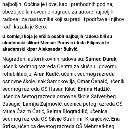
najboljih. Općina je i ove, kao i prethodnih godina,
obezbijedila novčane nagrade za autore najboljih
radova i za nastavnike koji su pratili i podržavali njihov
rad", kazala je Šero.
U komisiji koja je vršila odabir najboljih radova bili su
akademski slikari Mensur Porović i Aida Filipović te
akademski kipar Aleksandar Bukvić.
Nagrađeni autori likovnih radova su:
Samed Durak
,
učenik sedmog razreda Centra za slušnu i govornu
rehabilitaciju,
Afan Kadi
ć, učenik sedmog razreda
osnovne škole Isak Samokovlija,
Omar Čehaić
, učenik
sedmog razreda OŠ Hasan Kikić,
Emina Hadžić
,
učenica šestog razreda osnovne škole Safvet-beg
Bašagić,
Lamija Zajmović
, učenica petog razreda OŠ
Musa Ćazim Ćatić,
Selma Biogradilić
, učenica
sedmog razreda OŠ Silvije Strahimir Kranjčević
, Ena
Strika
, učenica devetog razreda OŠ Mehmed-beg