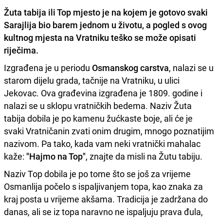
Žuta tabija ili Top
mjesto je na kojem je gotovo svaki
Sarajlija bio barem jednom u životu, a pogled s ovog
kultnog mjesta na
Vratniku
teško se može opisati
riječima.
Izgrađena je u periodu
Osmanskog carstva
, nalazi se u
starom dijelu grada, tačnije na Vratniku, u ulici
Jekovac. Ova građevina izgrađena je 1809. godine i
nalazi se u sklopu vratničkih bedema. Naziv Žuta
tabija dobila je po kamenu žućkaste boje, ali će je
svaki Vratničanin zvati onim drugim, mnogo poznatijim
nazivom. Pa tako, kada vam neki vratnički mahalac
kaže:
"Hajmo na Top"
, znajte da misli na Žutu tabiju.
Naziv Top dobila je po tome što se još za vrijeme
Osmanlija počelo s ispaljivanjem topa, kao znaka za
kraj posta u vrijeme akšama. Tradicija je zadržana do
danas, ali se iz topa naravno ne ispaljuju prava đula,