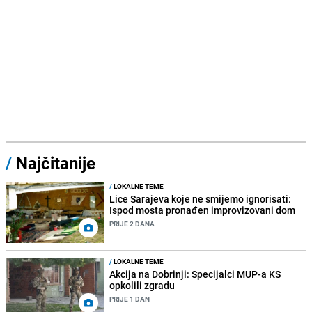
/
Najčitanije
/
LOKALNE TEME
Lice Sarajeva koje ne smijemo ignorisati:
Ispod mosta pronađen improvizovani dom
PRIJE 2 DANA
/
LOKALNE TEME
Akcija na Dobrinji: Specijalci MUP-a KS
opkolili zgradu
PRIJE 1 DAN