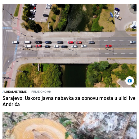
/
LOKALNE TEME
I
PRIJE OKO 9H
Sarajevo: Uskoro javna nabavka za obnovu mosta u ulici Ive
Andrića