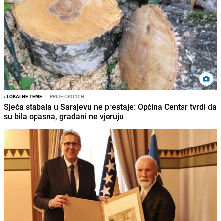
/
LOKALNE TEME
I
PRIJE OKO 10H
Sječa stabala u Sarajevu ne prestaje: Općina Centar tvrdi da
su bila opasna, građani ne vjeruju