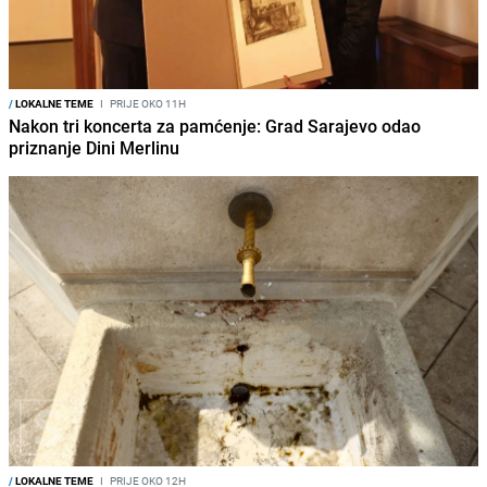
/
LOKALNE TEME
I
PRIJE OKO 11H
Nakon tri koncerta za pamćenje: Grad Sarajevo odao
priznanje Dini Merlinu
/
LOKALNE TEME
I
PRIJE OKO 12H