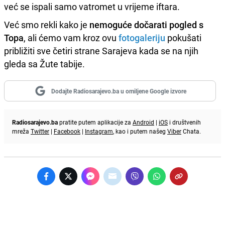
već se ispali samo vatromet u vrijeme iftara.
Već smo rekli kako je
nemoguće dočarati pogled s
Topa
, ali ćemo vam kroz ovu
fotogaleriju
pokušati
približiti sve četiri strane Sarajeva kada se na njih
gleda sa Žute tabije.
Dodajte Radiosarajevo.ba u omiljene Google izvore
Radiosarajevo.ba
pratite putem aplikacije za
Android
|
iOS
i društvenih
mreža
Twitter
|
Facebook
|
Instagram
, kao i putem našeg
Viber
Chata.