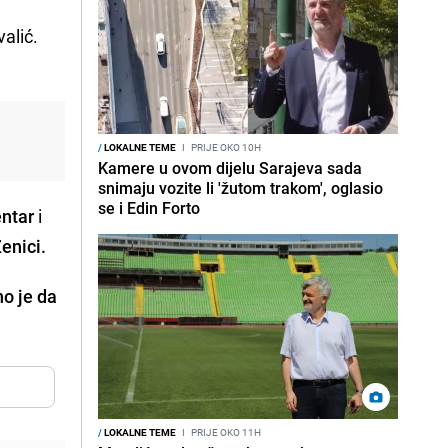
valić.
/
LOKALNE TEME
I
PRIJE OKO 10H
Kamere u ovom dijelu Sarajeva sada
snimaju vozite li 'žutom trakom', oglasio
se i Edin Forto
entar
i
enici.
no je da
/
LOKALNE TEME
I
PRIJE OKO 11H