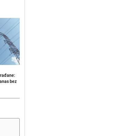
građane:
danas bez