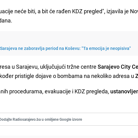
acije neće biti, a bit će rađen KDZ pregled", izjavila je No
 dana.
Sarajeva ne zaboravlja period na Koševu: "Ta emocija je neopisiva"
resa u Sarajevu, uključujući tržne centre
Sarajevo City C
kođer pristigle dojave o bombama na nekoliko adresa u
Z
anih procedurama, evakuacije i KDZ pregleda,
ustanovlje
Dodajte Radiosarajevo.ba u omiljene Google izvore