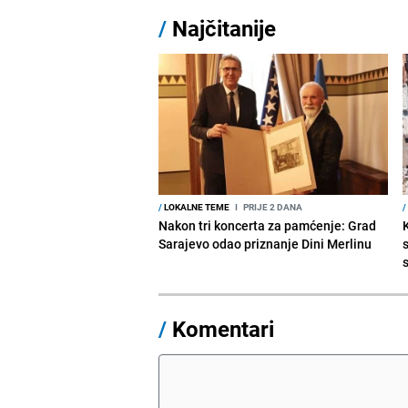
/
Najčitanije
/
LOKALNE TEME
I
PRIJE 2 DANA
/
Nakon tri koncerta za pamćenje: Grad
Sarajevo odao priznanje Dini Merlinu
s
/
Komentari