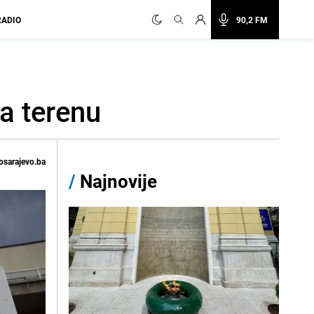
RADIO
90,2 FM
na terenu
osarajevo.ba
/
Najnovije