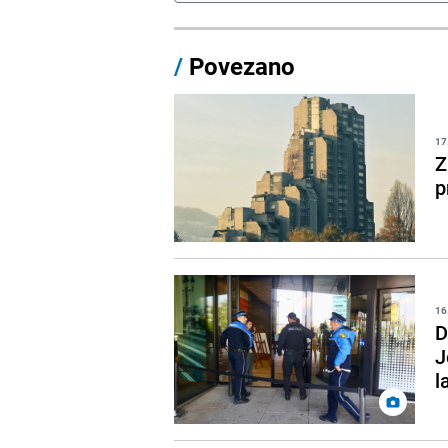
/
Povezano
17
Z
p
16
D
J
l