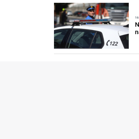
16
N
n