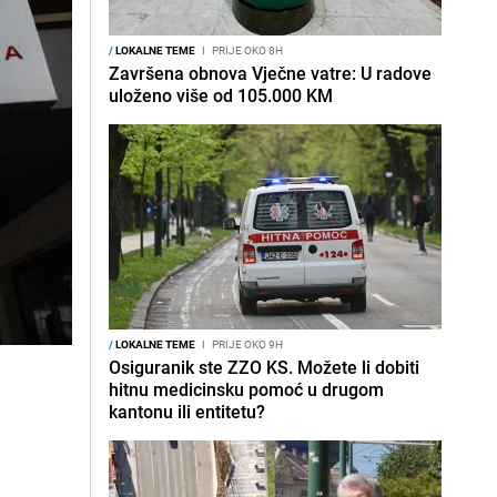
/
LOKALNE TEME
I
PRIJE OKO 8H
Završena obnova Vječne vatre: U radove
uloženo više od 105.000 KM
/
LOKALNE TEME
I
PRIJE OKO 9H
Osiguranik ste ZZO KS. Možete li dobiti
hitnu medicinsku pomoć u drugom
kantonu ili entitetu?