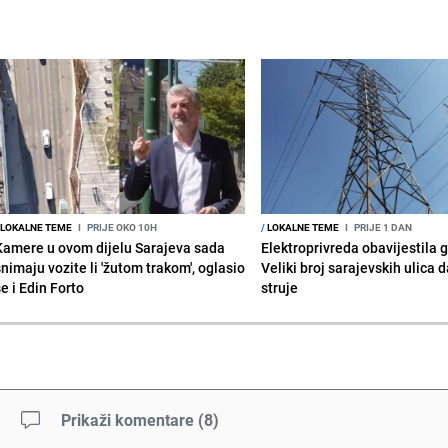
LOKALNE TEME
I
PRIJE OKO 10H
/
LOKALNE TEME
I
PRIJE 1 DAN
Kamere u ovom dijelu Sarajeva sada
Elektroprivreda obavijestila 
snimaju vozite li 'žutom trakom', oglasio
Veliki broj sarajevskih ulica 
e i Edin Forto
struje
Prikaži komentare
(
8
)