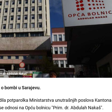
im.dr. Abdulah Nakaš"
va o bombi u Sarajevu.
dila potparolka Ministarstva unutrašnjih poslova Kantona
se odnosi na Opću bolnicu "Prim. dr. Abdulah Nakaš".