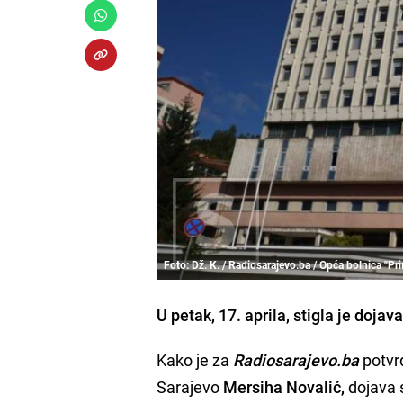
Foto: Dž. K. / Radiosarajevo.ba / Opća bolnica "Pr
U petak, 17. aprila, stigla je doja
Kako je za
Radiosarajevo.ba
potvr
Sarajevo
Mersiha Novalić,
dojava 