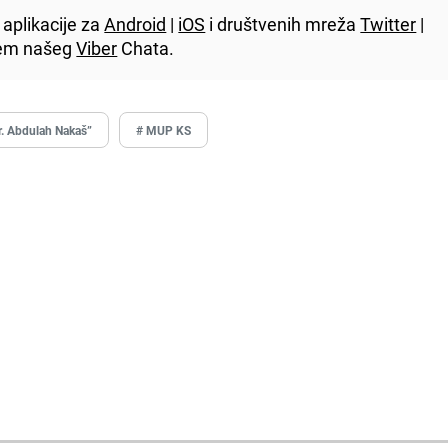
aplikacije za
Android
|
iOS
i društvenih mreža
Twitter
|
utem našeg
Viber
Chata.
r. Abdulah Nakaš”
# MUP KS