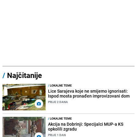
/
Najčitanije
/
LOKALNE TEME
Lice Sarajeva koje ne smijemo ignorisati:
Ispod mosta pronađen improvizovani dom
PRIJE 2 DANA
/
LOKALNE TEME
Akcija na Dobrinji: Specijalci MUP-a KS
opkolili zgradu
PRIJE 1 DAN