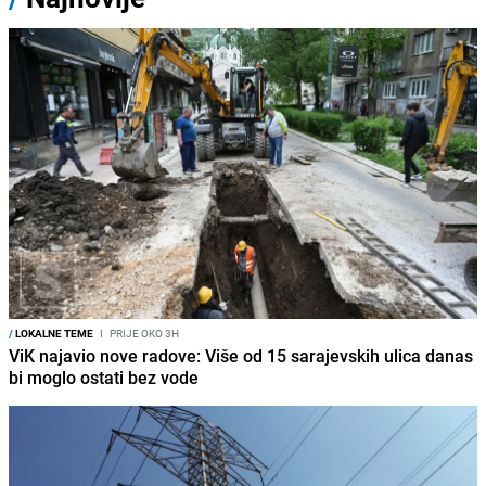
/
LOKALNE TEME
I
PRIJE OKO 3H
ViK najavio nove radove: Više od 15 sarajevskih ulica danas
bi moglo ostati bez vode