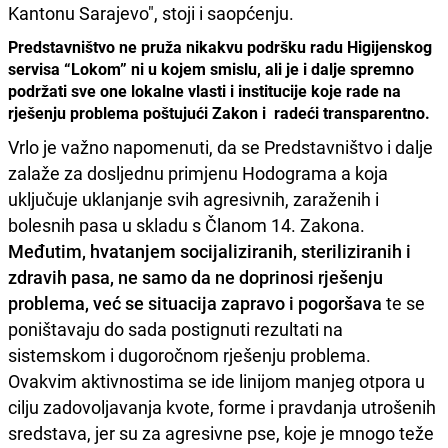
Kantonu Sarajevo", stoji i saopćenju.
Predstavništvo ne pruža nikakvu podršku radu Higijenskog
servisa “Lokom” ni u kojem smislu, ali je i dalje spremno
podržati sve one lokalne vlasti i institucije koje rade na
rješenju problema poštujući Zakon i radeći transparentno.
Vrlo je važno napomenuti, da se Predstavništvo i dalje
zalaže za dosljednu primjenu Hodograma a koja
uključuje uklanjanje svih agresivnih, zaraženih i
bolesnih pasa u skladu s Članom 14. Zakona.
Međutim, hvatanjem socijaliziranih, steriliziranih i
zdravih pasa, ne samo da ne doprinosi rješenju
problema, već se situacija zapravo i pogoršava
te se
poništavaju do sada postignuti rezultati na
sistemskom i dugoročnom rješenju problema.
Ovakvim aktivnostima se ide linijom manjeg otpora u
cilju zadovoljavanja kvote, forme i pravdanja utrošenih
sredstava, jer su za agresivne pse, koje je mnogo teže