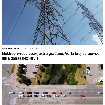
/
LOKALNE TEME
I
PRIJE OKO 5H
Elektroprivreda obavijestila građane: Veliki broj sarajevskih
ulica danas bez struje