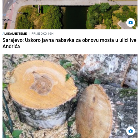
/
LOKALNE TEME
I
PRIJE OKO 16H
Sarajevo: Uskoro javna nabavka za obnovu mosta u ulici Ive
Andrića