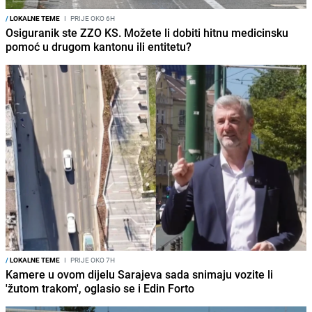
/
LOKALNE TEME
I
PRIJE OKO 6H
Osiguranik ste ZZO KS. Možete li dobiti hitnu medicinsku
pomoć u drugom kantonu ili entitetu?
/
LOKALNE TEME
I
PRIJE OKO 7H
Kamere u ovom dijelu Sarajeva sada snimaju vozite li
'žutom trakom', oglasio se i Edin Forto