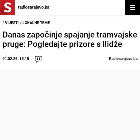
Otvor
/
VIJESTI
/
LOKALNE TEME
Danas započinje spajanje tramvajske
pruge: Pogledajte prizore s Ilidže
01.02.26. 15:15
Radiosarajevo.ba
11