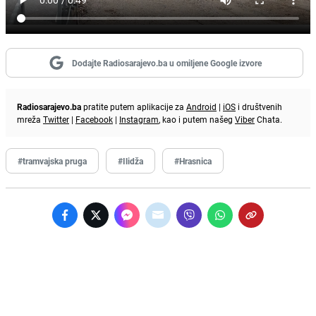
Dodajte Radiosarajevo.ba u omiljene Google izvore
Radiosarajevo.ba
pratite putem aplikacije za
Android
|
iOS
i društvenih
mreža
Twitter
|
Facebook
|
Instagram
, kao i putem našeg
Viber
Chata.
#tramvajska pruga
#Ilidža
#Hrasnica