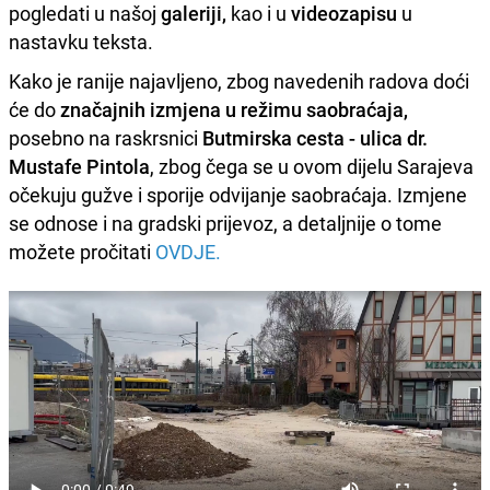
pogledati u našoj
galeriji,
kao i u
videozapisu
u
nastavku teksta.
Kako je ranije najavljeno, zbog navedenih radova doći
će do
značajnih izmjena u režimu saobraćaja,
posebno na raskrsnici
Butmirska cesta - ulica dr.
Mustafe Pintola
, zbog čega se u ovom dijelu Sarajeva
očekuju gužve i sporije odvijanje saobraćaja. Izmjene
se odnose i na gradski prijevoz, a detaljnije o tome
možete pročitati
OVDJE.