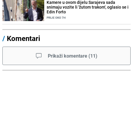
Kamere u ovom dijelu Sarajeva sada
snimaju vozite li 'žutom trakom', oglasio se i
Edin Forto
PRIJE OKO 7H
/
Komentari
Prikaži komentare
(
11
)