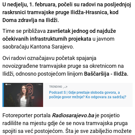
U nedjelju, 1. februara, počeli su radovi na posljednjoj
raskrsnici tramvajske pruge Ilidža-Hrasnica, kod
Doma zdravlja na Ilidži.
Time se približava
završetak jednog od najduže
očekivanih infrastrukturnih projekata
u javnom
saobraćaju Kantona Sarajevo.
Ovi radovi označajavu početak spajanja
novoizgrađene tramvajske pruge sa okretnicom na
Ilidži, odnosno postojećom linijom
Baščaršija - Ilidža.
TRENDING
Podcast S | Gdje prestaje sloboda govora, a
počinje govor mržnje? Ko odgovara za sadržaj?
Fotoreporter portala
Radiosarajevo.ba
je posjetio
radilište na mjestu gdje će se nova tramvajska pruga
spojiti sa već postojećom. Šta je sve zabilježio možete