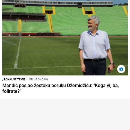
/
LOKALNE TEME
I
PRIJE OKO 8H
Mandić poslao žestoku poruku Džemidžiću: "Koga vi, ba,
folirate?"