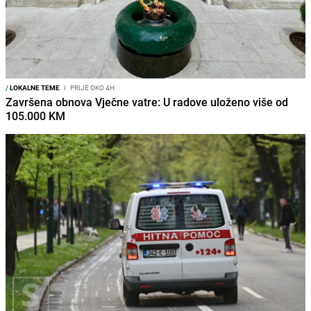
/
LOKALNE TEME
I
PRIJE OKO 4H
Završena obnova Vječne vatre: U radove uloženo više od
105.000 KM