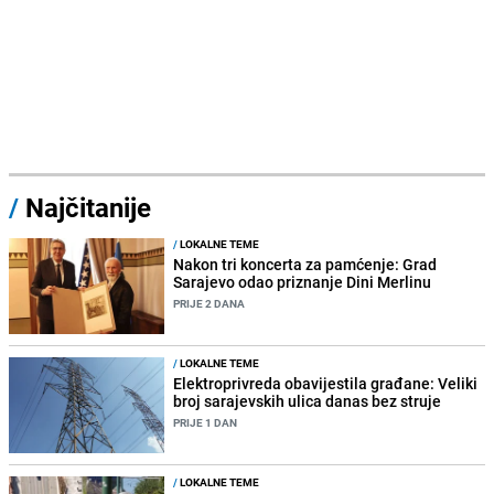
/
Najčitanije
/
LOKALNE TEME
Nakon tri koncerta za pamćenje: Grad
Sarajevo odao priznanje Dini Merlinu
PRIJE 2 DANA
/
LOKALNE TEME
Elektroprivreda obavijestila građane: Veliki
broj sarajevskih ulica danas bez struje
PRIJE 1 DAN
/
LOKALNE TEME