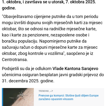
1. oktobra, i završava se u utorak, 7. oktobra 2025.
godine.
"Obavještavamo cijenjene putnike da u tom periodu
mogu izvršiti dopunu svojih mjesečnih karti za mjesec
oktobar, što se odnosi na radničke mjesečne karte,
kao i karte za penzionere, nezaposlene osobe i
boračku populaciju. Napominjemo putnike da
sačuvaju račun o dopuni mjesečne karte za mjesec
oktobar, zbog kontrole u vozilima", saopćeno je iz
Centrotransa.
Podsjetili su da je odlukom
Vlade Kantona Sarajevo
učenicima osiguran besplatan javni gradski prijevoz do
31. decembra 2025. godine.
TRENDING
Prenose ga komarci: Stotine ljudi diljem Europe
zaraženo opasnim virusom