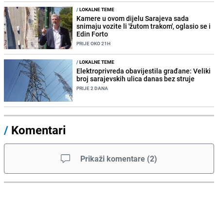
/
LOKALNE TEME
Kamere u ovom dijelu Sarajeva sada
snimaju vozite li 'žutom trakom', oglasio se i
Edin Forto
PRIJE OKO 21H
/
LOKALNE TEME
Elektroprivreda obavijestila građane: Veliki
broj sarajevskih ulica danas bez struje
PRIJE 2 DANA
/
Komentari
Prikaži komentare
(
2
)