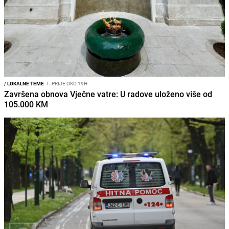
/
LOKALNE TEME
I
PRIJE OKO 19H
Završena obnova Vječne vatre: U radove uloženo više od
105.000 KM