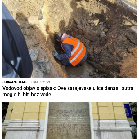
/
LOKALNE TEME
I
PRIJE OKO 2H
Vodovod objavio spisak: Ove sarajevske ulice danas i sutra
mogle bi biti bez vode