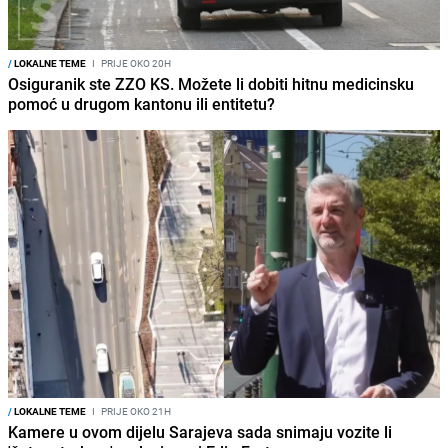
/
LOKALNE TEME
I
PRIJE OKO 20H
Osiguranik ste ZZO KS. Možete li dobiti hitnu medicinsku
pomoć u drugom kantonu ili entitetu?
/
LOKALNE TEME
I
PRIJE OKO 21H
Kamere u ovom dijelu Sarajeva sada snimaju vozite li