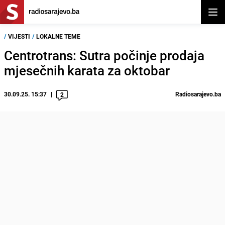
Otvor
/
VIJESTI
/
LOKALNE TEME
Centrotrans: Sutra počinje prodaja
mjesečnih karata za oktobar
30.09.25. 15:37
Radiosarajevo.ba
2