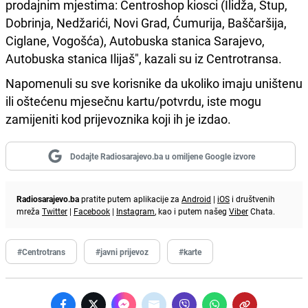
prodajnim mjestima: Centroshop kiosci (Ilidža, Stup,
Dobrinja, Nedžarići, Novi Grad, Ćumurija, Baščaršija,
Ciglane, Vogošća), Autobuska stanica Sarajevo,
Autobuska stanica Ilijaš", kazali su iz Centrotransa.
Napomenuli su sve korisnike da ukoliko imaju uništenu
ili oštećenu mjesečnu kartu/potvrdu, iste mogu
zamijeniti kod prijevoznika koji ih je izdao.
Dodajte Radiosarajevo.ba u omiljene Google izvore
Radiosarajevo.ba
pratite putem aplikacije za
Android
|
iOS
i društvenih
mreža
Twitter
|
Facebook
|
Instagram
, kao i putem našeg
Viber
Chata.
#Centrotrans
#javni prijevoz
#karte