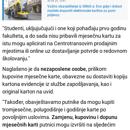
30.09.25. 12:41
Važno obavještenje iz GRAS-a: Evo gdje i dokad
možete dopuniti elektronske kartice za javni
prijevoz
"Studenti, ukljujučujući i one koji pohađaju prvu godinu
fakulteta, a do sada nisu pribavili mjesečnu kartu za
istu mogu aplicirati na Centrotransovim prodajnim
mjestima ili online uz dostavljanje potvrde o redovnom
školovanju."
Naglašeno je da
nezaposlene osobe
, prilikom
kupovine mjesečne karte, obavezne su dostaviti kopiju
kartona evidencije iz službe zapošljavanja, kao i
original karton na uvid.
"Također, obavještavamo putnike da mogu kupiti
tromjesečne, polugodišnje i godišnje karte po
povoljnijim uslovima.
Zamjenu, kupovinu i dopunu
mjesečnih karti
putnici mogu izvršiti na sljedećim