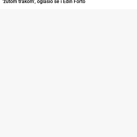
'žutom trakom', oglasio se i Edin Forto