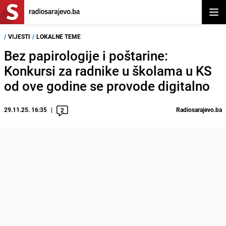
Otvor
/
VIJESTI
/
LOKALNE TEME
Bez papirologije i poštarine:
Konkursi za radnike u školama u KS
od ove godine se provode digitalno
29.11.25. 16:35
Radiosarajevo.ba
2