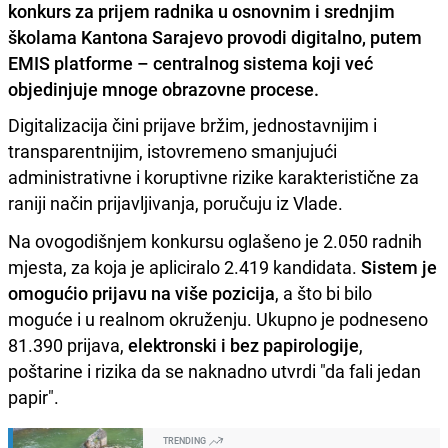
konkurs za prijem radnika u osnovnim i srednjim
školama Kantona Sarajevo provodi digitalno, putem
EMIS platforme – centralnog sistema koji već
objedinjuje mnoge obrazovne procese.
Digitalizacija čini prijave bržim, jednostavnijim i
transparentnijim, istovremeno smanjujući
administrativne i koruptivne rizike karakteristične za
raniji način prijavljivanja, poručuju iz Vlade.
Na ovogodišnjem konkursu oglašeno je 2.050 radnih
mjesta, za koja je apliciralo 2.419 kandidata.
Sistem je
omogućio prijavu na više pozicija
, a što bi bilo
moguće i u realnom okruženju. Ukupno je podneseno
81.390 prijava,
elektronski i bez papirologije
,
poštarine i rizika da se naknadno utvrdi "da fali jedan
papir".
TRENDING