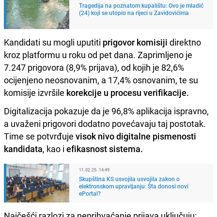
Tragedija na poznatom kupalištu: Ovo je mladić
(24) koji se utopio na rijeci u Zavidovićima
Kandidati su mogli uputiti
prigovor komisiji
direktno
kroz platformu u roku od pet dana. Zaprimljeno je
7.247 prigovora (8,9% prijava), od kojih je 82,6%
ocijenjeno neosnovanim, a 17,4% osnovanim, te su
komisije izvršile
korekcije u procesu verifikacije.
Digitalizacija pokazuje da je 96,8% aplikacija ispravno,
a uvaženi prigovori dodatno povećavaju taj postotak.
Time se potvrđuje
visok nivo digitalne pismenosti
kandidata
, kao i
efikasnost sistema.
11.02.25. 14:49
Skupština KS usvojila usvojila zakon o
elektronskom upravljanju: Šta donosi novi
ePortal?
Najčešći razlozi za neprihvaćanje prijava uključuju: