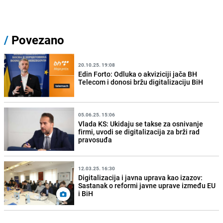
/
Povezano
20.10.25. 19:08
Edin Forto: Odluka o akviziciji jača BH
Telecom i donosi bržu digitalizaciju BiH
05.06.25. 15:06
Vlada KS: Ukidaju se takse za osnivanje
firmi, uvodi se digitalizacija za brži rad
pravosuđa
12.03.25. 16:30
Digitalizacija i javna uprava kao izazov:
Sastanak o reformi javne uprave između EU
i BiH