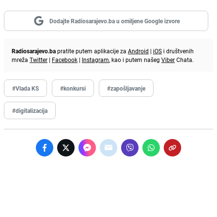
Dodajte Radiosarajevo.ba u omiljene Google izvore
Radiosarajevo.ba
pratite putem aplikacije za
Android
|
iOS
i društvenih
mreža
Twitter
|
Facebook
|
Instagram
, kao i putem našeg
Viber
Chata.
#Vlada KS
#konkursi
#zapošljavanje
#digitalizacija