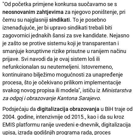
"Od početka primjene konkursa suočavamo se s
neosnovanim zahtjevima
za njegovo poništenje, pri
čemu su najglasniji
sindikati
. To je posebno
iznenađujuće, jer bi upravo sindikati trebali biti
zagovornici jednakih šansi za sve kandidate. Nejasno
je zašto se protive sistemu koji je transparentan i
smanjuje koruptivne rizike prisutne u ranijem načinu
prijave. Svi navodi da je ovaj sistem loš ili
nefunkcionalan su neutemeljeni. Istovremeno,
kontinuirano bilježimo mogućnosti za unapređenje
procesa, što je očekivano prilikom implementacije
svakog novog propisa ili modela", ističu iz
Ministarstva
za odgoj i obrazovanje Kantona Sarajevo.
Podsjećaju da
digitalizacija obrazovanja
u BiH traje od
2004. godine, intenzivnije od 2015., kao i da su kroz
EMIS platformu ranije uvedeni e-dnevnik, digitalizacija
upisa, izrada godišnjih programa rada, proces