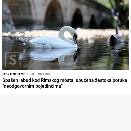
/
LOKALNE TEME
I
PRIJE OKO 10H
Spašen labud kod Rimskog mosta, upućena žestoka poruka
"neodgovornim pojedincima"