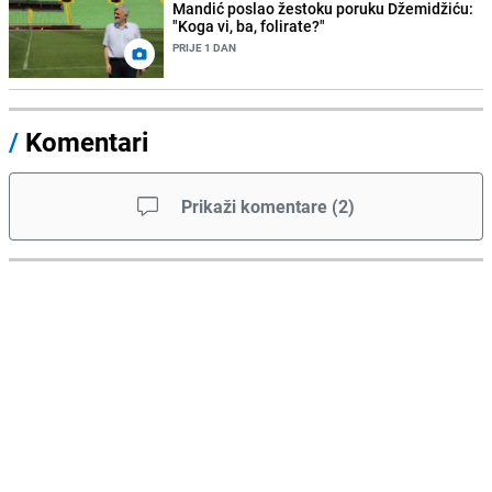
Mandić poslao žestoku poruku Džemidžiću:
"Koga vi, ba, folirate?"
PRIJE 1 DAN
/
Komentari
Prikaži komentare
(
2
)