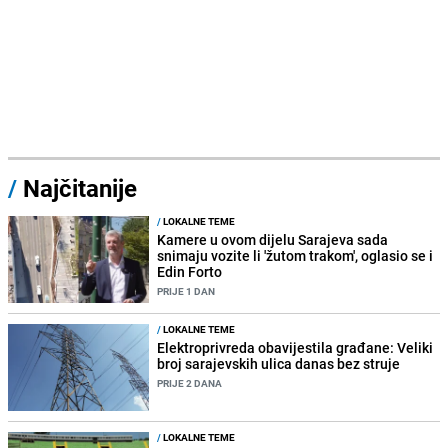
/
Najčitanije
/
LOKALNE TEME
Kamere u ovom dijelu Sarajeva sada
snimaju vozite li 'žutom trakom', oglasio se i
Edin Forto
PRIJE 1 DAN
/
LOKALNE TEME
Elektroprivreda obavijestila građane: Veliki
broj sarajevskih ulica danas bez struje
PRIJE 2 DANA
/
LOKALNE TEME