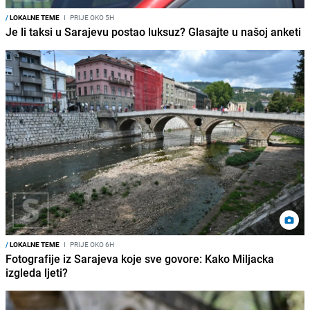
/
LOKALNE TEME
I
PRIJE OKO 5H
Je li taksi u Sarajevu postao luksuz? Glasajte u našoj anketi
/
LOKALNE TEME
I
PRIJE OKO 6H
Fotografije iz Sarajeva koje sve govore: Kako Miljacka
izgleda ljeti?