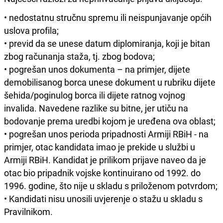
• nedostatnu stručnu spremu ili neispunjavanje općih
uslova profila;
• previd da se unese datum diplomiranja, koji je bitan
zbog računanja staža, tj. zbog bodova;
• pogrešan unos dokumenta – na primjer, dijete
demobilisanog borca unese dokument u rubriku dijete
šehida/poginulog borca ili dijete ratnog vojnog
invalida. Navedene razlike su bitne, jer utiču na
bodovanje prema uredbi kojom je uređena ova oblast;
• pogrešan unos perioda pripadnosti Armiji RBiH - na
primjer, otac kandidata imao je prekide u službi u
Armiji RBiH. Kandidat je prilikom prijave naveo da je
otac bio pripadnik vojske kontinuirano od 1992. do
1996. godine, što nije u skladu s priloženom potvrdom;
• Kandidati nisu unosili uvjerenje o stažu u skladu s
Pravilnikom.