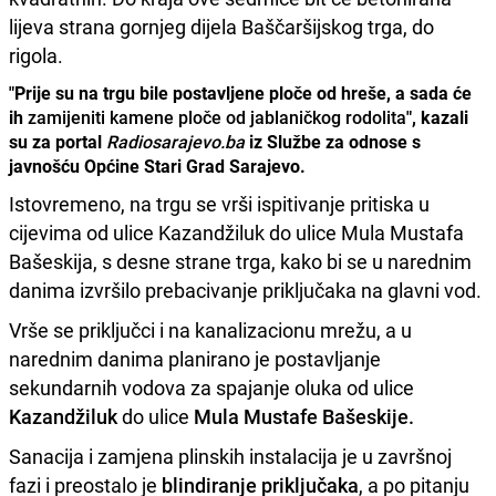
lijeva strana gornjeg dijela Baščaršijskog trga, do
rigola.
"Prije su na trgu bile postavljene ploče od hreše, a sada će
ih
zamijeniti kamene ploče od jablaničkog rodolita
", kazali
su za portal
Radiosarajevo.ba
iz Službe za odnose s
javnošću Općine Stari Grad Sarajevo.
Istovremeno, na trgu se vrši ispitivanje pritiska u
cijevima od ulice Kazandžiluk do ulice Mula Mustafa
Bašeskija, s desne strane trga, kako bi se u narednim
danima izvršilo prebacivanje priključaka na glavni vod.
Vrše se priključci i na kanalizacionu mrežu, a u
narednim danima planirano je postavljanje
sekundarnih vodova za spajanje oluka od ulice
Kazandžiluk
do ulice
Mula Mustafe Bašeskije.
Sanacija i zamjena plinskih instalacija je u završnoj
fazi i preostalo je
blindiranje priključaka
, a po pitanju