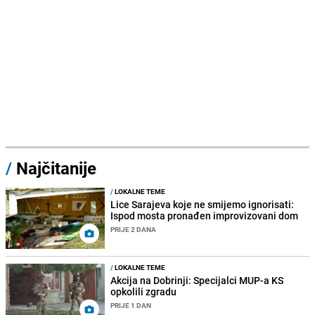
/
Najčitanije
/
LOKALNE TEME
Lice Sarajeva koje ne smijemo ignorisati:
Ispod mosta pronađen improvizovani dom
PRIJE 2 DANA
/
LOKALNE TEME
Akcija na Dobrinji: Specijalci MUP-a KS
opkolili zgradu
PRIJE 1 DAN