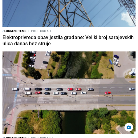
/
LOKALNE TEME
I
PRIJE OKO 6H
Elektroprivreda obavijestila građane: Veliki broj sarajevskih
ulica danas bez struje
/
LOKALNE TEME
I
PRIJE OKO 17H