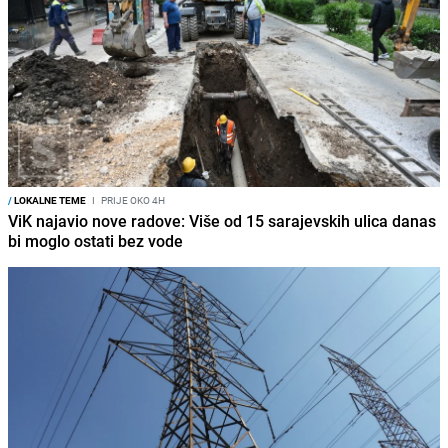
/
LOKALNE TEME
I
PRIJE OKO 4H
ViK najavio nove radove: Više od 15 sarajevskih ulica danas
bi moglo ostati bez vode