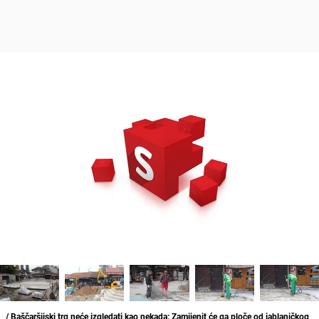
/ Baščaršijski trg neće izgledati kao nekada: Zamijenit će ga ploče od jablaničkog