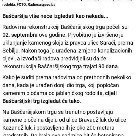
rodolita, FOTO: Radiosarajevo.ba
Baščaršija više neće izgledati kao nekada...
Radovi na rekonstrukciji Baščaršijskog trga počeli su
02. septembra
ove godine. Prvobitno je izvršeno je
uklanjanje kamenog sloja iz pravca ulice Sarači, prema
Sebilju. Nakon toga je urađena izmjena kanalizacionih
cijevi, a izvođači radova predvidjeli su da će
rekonstrukcija Baščaršijskog trga trajati
90 dana.
Kako je suditi prema radovima od prethodnih nekoliko
dana, kada je urađen donji dio trga, koji popločan
kamenim pločama od jablaničkog rodolita,
cijeli
Baščaršijski trg izgledat će tako.
Na Baščaršijskom trgu se trenutno postavljaju
kamene ploče na dijelu od ulice Bravadžiluk do ulice
Kazandžiluk, i postavljeno ih je oko 200 metara
kvadratnih. Do kraja ove sedmice bit će betonirana