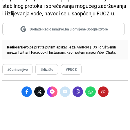
stabilnog protoka i sprečavanja mogućeg zadržavanja
ili izlijevanja vode, navodi se u saopćenju FUCZ-u.
Dodajte Radiosarajevo.ba u omiljene Google izvore
Radiosarajevo.ba
pratite putem aplikacije za
Android
|
iOS
i društvenih
mreža
Twitter
|
Facebook
|
Instagram
, kao i putem našeg
Viber
Chata.
#Curine njive
#klizište
#FUCZ