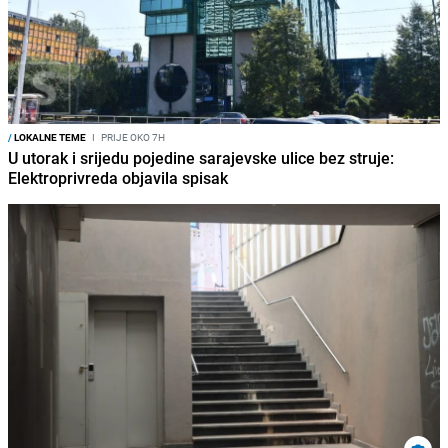
/
LOKALNE TEME
I
PRIJE OKO 7H
U utorak i srijedu pojedine sarajevske ulice bez struje:
Elektroprivreda objavila spisak