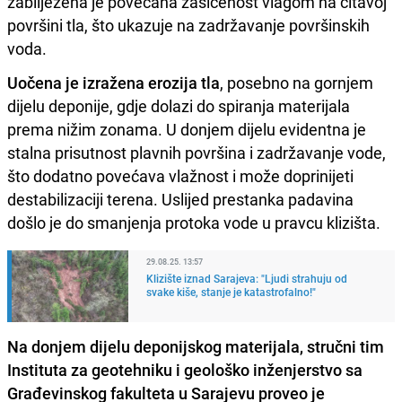
zabilježena je povećana zasićenost vlagom na čitavoj
površini tla, što ukazuje na zadržavanje površinskih
voda.
Uočena je izražena erozija tla
, posebno na gornjem
dijelu deponije, gdje dolazi do spiranja materijala
prema nižim zonama. U donjem dijelu evidentna je
stalna prisutnost plavnih površina i zadržavanje vode,
što dodatno povećava vlažnost i može doprinijeti
destabilizaciji terena. Uslijed prestanka padavina
došlo je do smanjenja protoka vode u pravcu klizišta.
29.08.25. 13:57
Klizište iznad Sarajeva: "Ljudi strahuju od
svake kiše, stanje je katastrofalno!"
Na donjem dijelu deponijskog materijala, stručni tim
Instituta za geotehniku i geološko inženjerstvo sa
Građevinskog fakulteta u Sarajevu proveo je