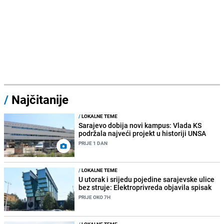
/
Najčitanije
/
LOKALNE TEME
Sarajevo dobija novi kampus: Vlada KS
podržala najveći projekt u historiji UNSA
PRIJE 1 DAN
/
LOKALNE TEME
U utorak i srijedu pojedine sarajevske ulice
bez struje: Elektroprivreda objavila spisak
PRIJE OKO 7H