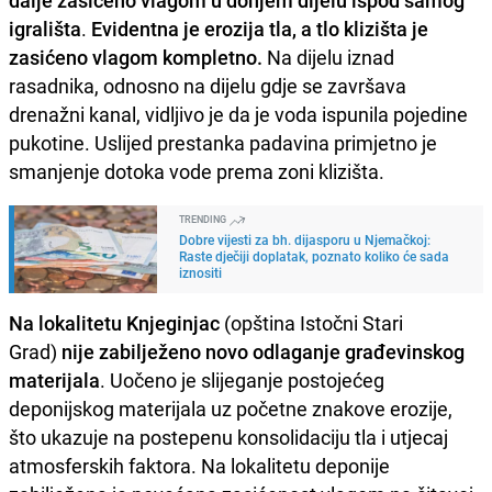
dalje zasićeno vlagom u donjem dijelu ispod samog
igrališta
.
Evidentna je erozija tla, a tlo klizišta je
zasićeno vlagom kompletno.
Na dijelu iznad
rasadnika, odnosno na dijelu gdje se završava
drenažni kanal, vidljivo je da je voda ispunila pojedine
pukotine. Uslijed prestanka padavina primjetno je
smanjenje dotoka vode prema zoni klizišta.
TRENDING
Dobre vijesti za bh. dijasporu u Njemačkoj:
Raste dječiji doplatak, poznato koliko će sada
iznositi
Na lokalitetu Knjeginjac
(opština Istočni Stari
Grad)
nije zabilježeno novo odlaganje građevinskog
materijala
. Uočeno je slijeganje postojećeg
deponijskog materijala uz početne znakove erozije,
što ukazuje na postepenu konsolidaciju tla i utjecaj
atmosferskih faktora. Na lokalitetu deponije