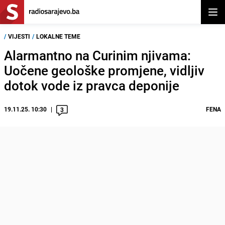
Otvor
/
VIJESTI
/
LOKALNE TEME
Alarmantno na Curinim njivama:
Uočene geološke promjene, vidljiv
dotok vode iz pravca deponije
19.11.25. 10:30
FENA
3