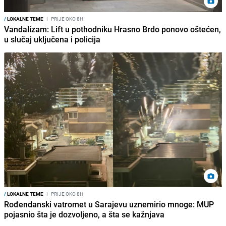
/
LOKALNE TEME
I
PRIJE OKO 8H
Vandalizam: Lift u pothodniku Hrasno Brdo ponovo oštećen,
u slučaj uključena i policija
/
LOKALNE TEME
I
PRIJE OKO 8H
Rođendanski vatromet u Sarajevu uznemirio mnoge: MUP
pojasnio šta je dozvoljeno, a šta se kažnjava