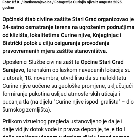
Foto: Dž.K. / Radiosarajevo.ba / Fotografije Curinjih njiva iz augusta 2025.
godine
Općinski štab civilne zaštite Stari Grad organizovao je
24-satno osmatranje terena na ugroženim područjima
od klizišta, lokalitetima Curine njive, Knjeginjac i
Bistrički potok u cilju osiguranja provođenja
pravovremenih mjera zaštite stanovništva.
Uposlenici Službe civilne zaštite
Općine Stari Grad
Sarajevo
, terenskim obilaskom navedenih lokacija su
u utorak, 18. novembra, utvrdili su da su na loklitetu
Curine njive uočene su geološke promjene, uključujući
formiranje pukotina uslijed atmosferskih uticaja i
pucanja tla (na dijelu "Curine njive ispod igrališta" – dio
šumskog zemljišta).
Prilikom vizuelnog pregleda ustanovljeno je da je i
dalje vidljiv dotok vode iz pravca deponije, te je
tlo i