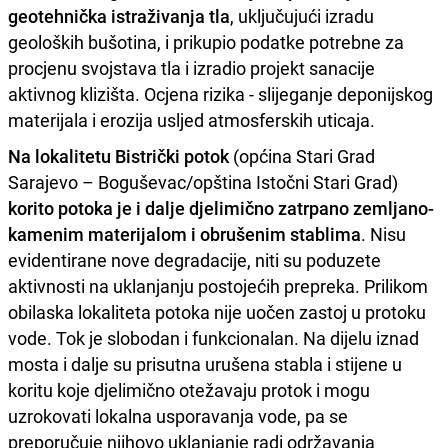
geotehnička istraživanja tla
, uključujući izradu
geoloških bušotina, i prikupio podatke potrebne za
procjenu svojstava tla i izradio projekt sanacije
aktivnog klizišta. Ocjena rizika - slijeganje deponijskog
materijala i erozija usljed atmosferskih uticaja.
Na lokalitetu Bistrički potok
(općina Stari Grad
Sarajevo – Boguševac/opština Istočni Stari Grad)
korito potoka je i dalje djelimično zatrpano zemljano-
kamenim materijalom i obrušenim stablima
. Nisu
evidentirane nove degradacije, niti su poduzete
aktivnosti na uklanjanju postojećih prepreka. Prilikom
obilaska lokaliteta potoka nije uočen zastoj u protoku
vode. Tok je slobodan i funkcionalan. Na dijelu iznad
mosta i dalje su prisutna urušena stabla i stijene u
koritu koje djelimično otežavaju protok i mogu
uzrokovati lokalna usporavanja vode, pa se
preporučuje njihovo uklanjanje radi održavanja