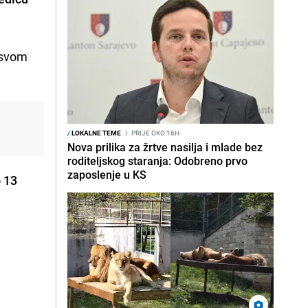
a svom
/
LOKALNE TEME
I
PRIJE OKO 16H
Nova prilika za žrtve nasilja i mlade bez
roditeljskog staranja: Odobreno prvo
zaposlenje u KS
o 13