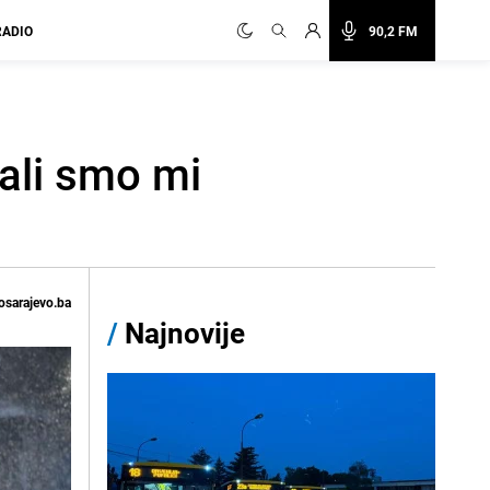
RADIO
90,2 FM
 ali smo mi
osarajevo.ba
/
Najnovije