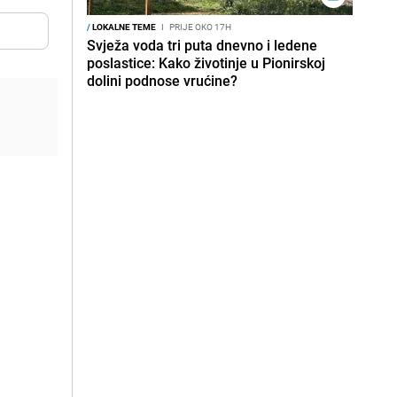
/
LOKALNE TEME
I
PRIJE OKO 17H
Svježa voda tri puta dnevno i ledene
poslastice: Kako životinje u Pionirskoj
dolini podnose vrućine?