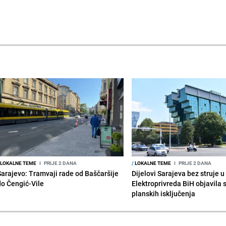
LOKALNE TEME
I
PRIJE 2 DANA
/
LOKALNE TEME
I
PRIJE 2 DANA
Sarajevo: Tramvaji rade od Baščaršije
Dijelovi Sarajeva bez struje u
do Čengić-Vile
Elektroprivreda BiH objavila 
planskih isključenja