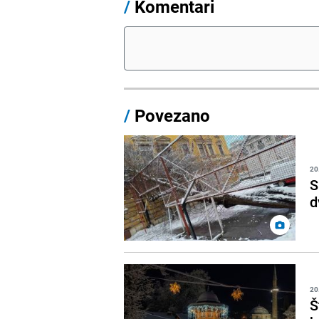
/
Komentari
/
Povezano
20
S
d
20
Š