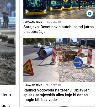
/
LOKALNE TEME
I
PRIJE OKO 1H
Sarajevo: Deset novih autobusa od jutros
u saobraćaju
/
LOKALNE TEME
I
PRIJE OKO 1H
Radnici Vodovoda na terenu: Objavljen
i leda.
spisak sarajevskih ulica koje bi danas
mogle biti bez vode
ledicu