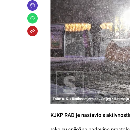
Foto: A. K. / Radiosarajevo.ba / Snijeg / Ilustracija
KJKP RAD je nastavio s aktivnostim
Iako su sniježne padavine prestale 