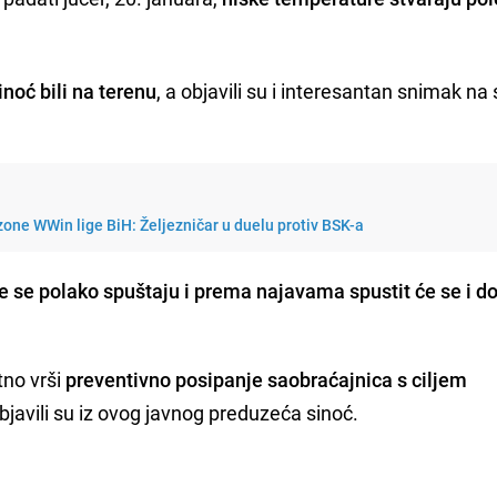
noć bili na terenu
, a objavili su i interesantan snimak n
one WWin lige BiH: Željezničar u duelu protiv BSK-a
 se polako spuštaju i prema najavama spustit će se i d
tno vrši
preventivno posipanje saobraćajnica s ciljem
objavili su iz ovog javnog preduzeća sinoć.