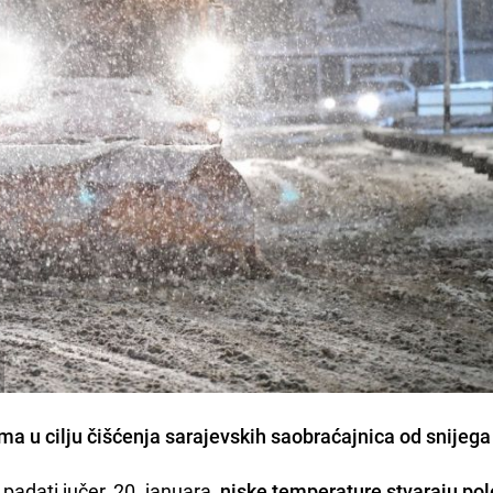
a u cilju čišćenja sarajevskih saobraćajnica od snijega 
padati jučer, 20. januara,
niske temperature stvaraju po