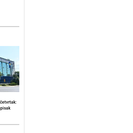
 četvrtak:
spisak