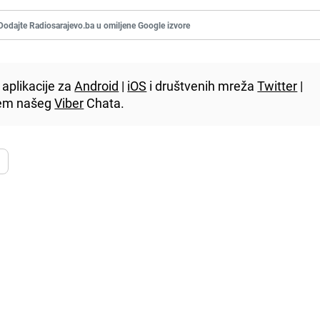
Dodajte Radiosarajevo.ba u omiljene Google izvore
aplikacije za
Android
|
iOS
i društvenih mreža
Twitter
|
utem našeg
Viber
Chata.