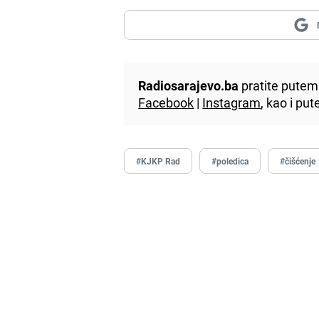
Radiosarajevo.ba
pratite putem 
Facebook
|
Instagram
, kao i p
#KJKP Rad
#poledica
#čišćenje