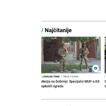
/
Najčitanije
/
LOKALNE TEME
I
PRIJE 2 DANA
/
Akcija na Dobrinji: Specijalci MUP-a KS
opkolili zgradu