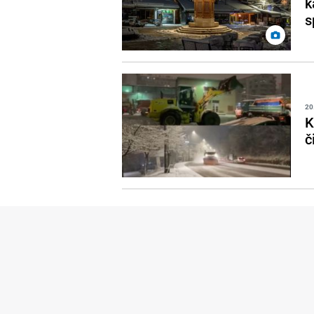
k
s
20
K
č