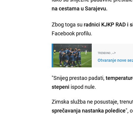
na cestama u Sarajevu.
Zbog toga su
radnici KJKP RAD i si
Facebook profilu.
TRENDING
Otvaranje nove sez
"Snijeg prestao padati,
temperature
stepeni
ispod nule.
Zimska služba ne posustaje, trenu
sprečavanja nastanka poledice
", 