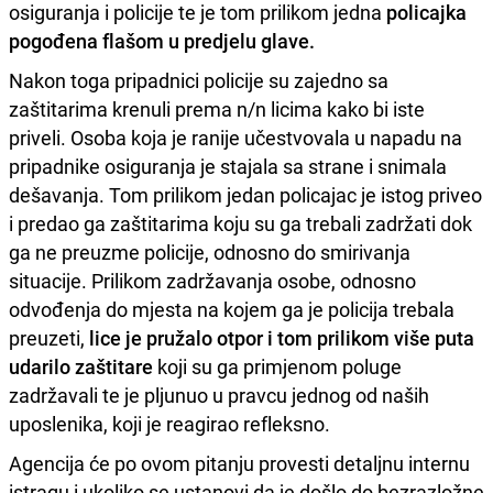
osiguranja i policije te je tom prilikom jedna
policajka
pogođena flašom u predjelu glave.
Nakon toga pripadnici policije su zajedno sa
zaštitarima krenuli prema n/n licima kako bi iste
priveli. Osoba koja je ranije učestvovala u napadu na
pripadnike osiguranja je stajala sa strane i snimala
dešavanja. Tom prilikom jedan policajac je istog priveo
i predao ga zaštitarima koju su ga trebali zadržati dok
ga ne preuzme policije, odnosno do smirivanja
situacije. Prilikom zadržavanja osobe, odnosno
odvođenja do mjesta na kojem ga je policija trebala
preuzeti,
lice je pružalo otpor i tom prilikom više puta
udarilo zaštitare
koji su ga primjenom poluge
zadržavali te je pljunuo u pravcu jednog od naših
uposlenika, koji je reagirao refleksno.
Agencija će po ovom pitanju provesti detaljnu internu
istragu i ukoliko se ustanovi da je došlo do bezrazložne