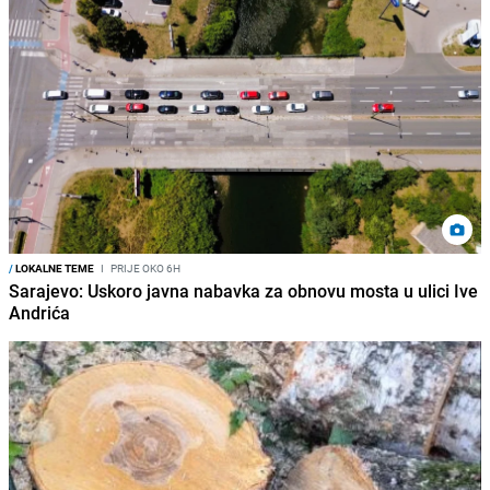
/
LOKALNE TEME
I
PRIJE OKO 6H
Sarajevo: Uskoro javna nabavka za obnovu mosta u ulici Ive
Andrića