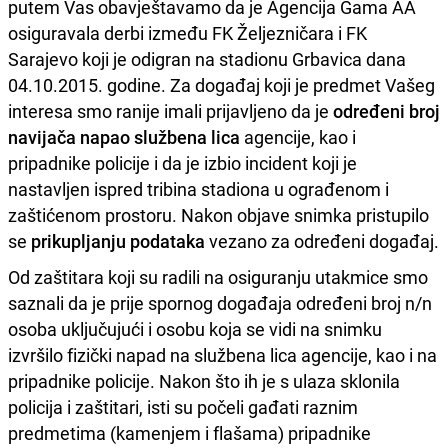
putem Vas obavještavamo da je Agencija Gama AA
osiguravala derbi između FK Željezničara i FK
Sarajevo koji je odigran na stadionu Grbavica dana
04.10.2015. godine. Za događaj koji je predmet Vašeg
interesa smo ranije imali prijavljeno da je
određeni broj
navijača napao službena lica
agencije, kao i
pripadnike policije i da je izbio incident koji je
nastavljen ispred tribina stadiona u ograđenom i
zaštićenom prostoru. Nakon objave snimka pristupilo
se
prikupljanju podataka
vezano za određeni događaj.
Od zaštitara koji su radili na osiguranju utakmice smo
saznali da je prije spornog događaja određeni broj n/n
osoba uključujući i osobu koja se vidi na snimku
izvršilo fizički napad na službena lica agencije, kao i na
pripadnike policije. Nakon što ih je s ulaza sklonila
policija i zaštitari, isti su počeli gađati raznim
predmetima (kamenjem i flašama) pripadnike