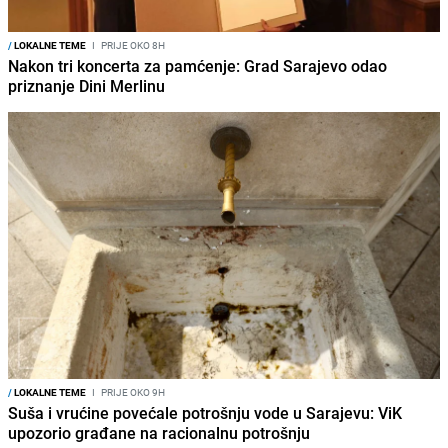
/
LOKALNE TEME
I
PRIJE OKO 8H
Nakon tri koncerta za pamćenje: Grad Sarajevo odao
priznanje Dini Merlinu
/
LOKALNE TEME
I
PRIJE OKO 9H
Suša i vrućine povećale potrošnju vode u Sarajevu: ViK
upozorio građane na racionalnu potrošnju