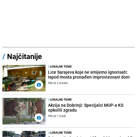
/
Najčitanije
/
LOKALNE TEME
Lice Sarajeva koje ne smijemo ignorisati:
Ispod mosta pronađen improvizovani dom
PRIJE 2 DANA
/
LOKALNE TEME
Akcija na Dobrinji: Specijalci MUP-a KS
opkolili zgradu
PRIJE 1 DAN
/
LOKALNE TEME