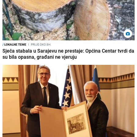
/
LOKALNE TEME
I
PRIJE OKO 8H
Sječa stabala u Sarajevu ne prestaje: Općina Centar tvrdi da
su bila opasna, građani ne vjeruju