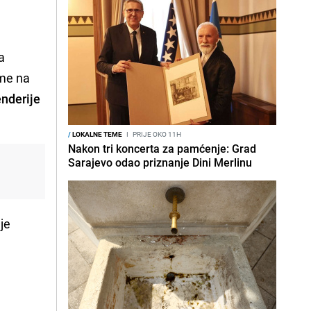
a
eme na
enderije
/
LOKALNE TEME
I
PRIJE OKO 11H
Nakon tri koncerta za pamćenje: Grad
Sarajevo odao priznanje Dini Merlinu
nje