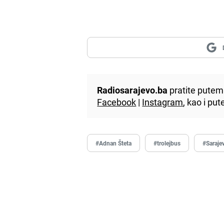
Radiosarajevo.ba
pratite putem 
Facebook
|
Instagram
, kao i p
#Adnan Šteta
#trolejbus
#Saraje