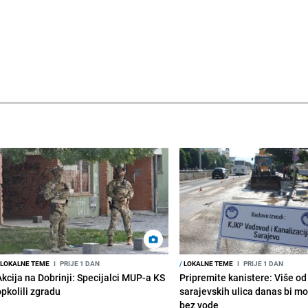
LOKALNE TEME
I
PRIJE 1 DAN
/
LOKALNE TEME
I
PRIJE 1 DAN
Akcija na Dobrinji: Specijalci MUP-a KS
Pripremite kanistere: Više od
opkolili zgradu
sarajevskih ulica danas bi mo
bez vode