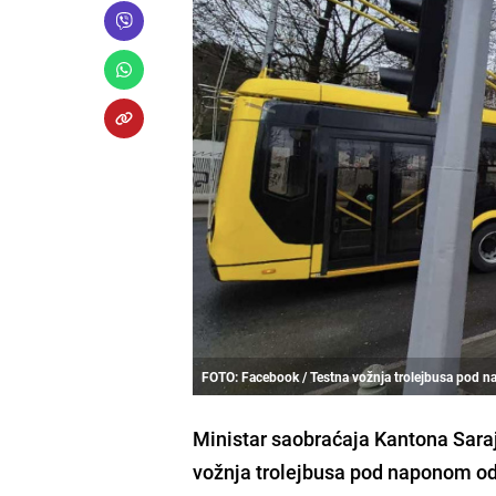
FOTO: Facebook / Testna vožnja trolejbusa pod n
Ministar saobraćaja Kantona Saraj
vožnja trolejbusa pod naponom od