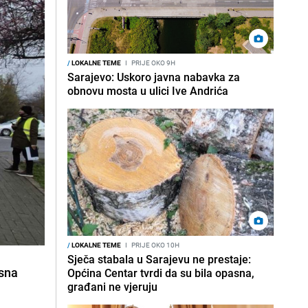
/
LOKALNE TEME
I
PRIJE OKO 9H
Sarajevo: Uskoro javna nabavka za
obnovu mosta u ulici Ive Andrića
/
LOKALNE TEME
I
PRIJE OKO 10H
Sječa stabala u Sarajevu ne prestaje:
esna
Općina Centar tvrdi da su bila opasna,
građani ne vjeruju