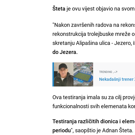
Šteta
je ovu vijest objavio na svom
"Nakon završenih radova na rekons
rekonstrukcija trolejbuske mreže 
skretanju Alipašina ulica - Jezero,
i
do Jezera.
TRENDING
Nekadašnji trener Ž
Ova testiranja imala su za cilj prov
funkcionalnosti svih elemenata 
Testiranja različitih dionica i el
periodu
", saopštio je Adnan Šteta.