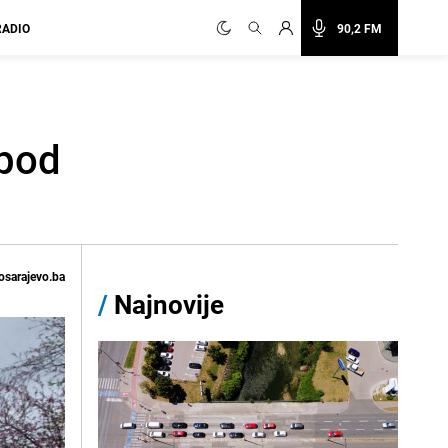
RADIO
90,2 FM
 pod
osarajevo.ba
/
Najnovije