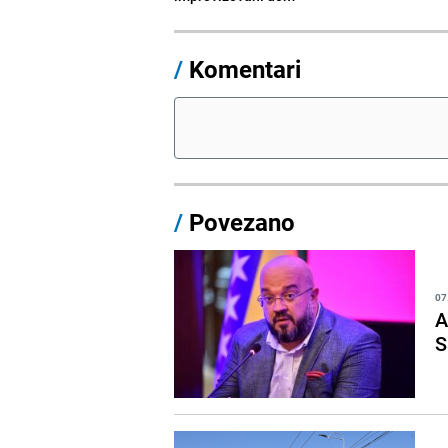
/
Komentari
/
Povezano
07
A
S