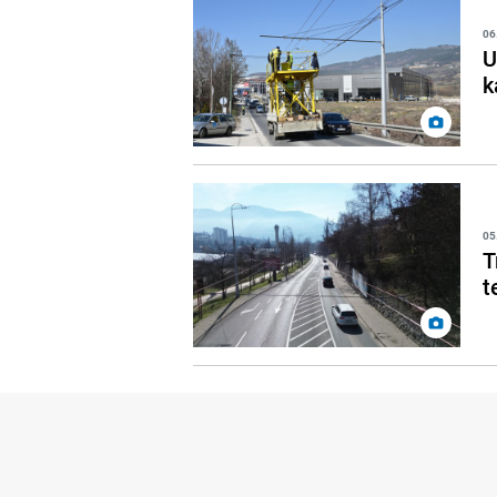
06
U
k
05
T
t