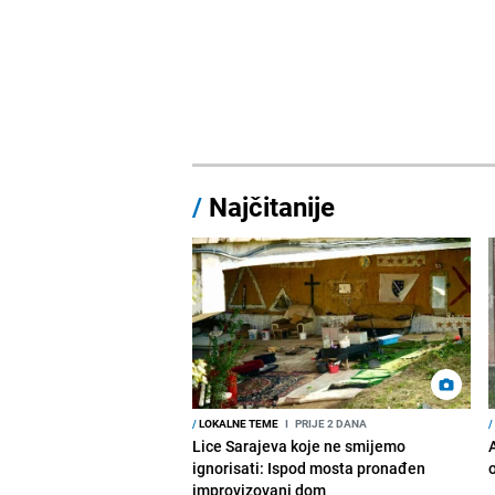
/
Najčitanije
/
LOKALNE TEME
I
PRIJE 2 DANA
/
Lice Sarajeva koje ne smijemo
ignorisati: Ispod mosta pronađen
improvizovani dom