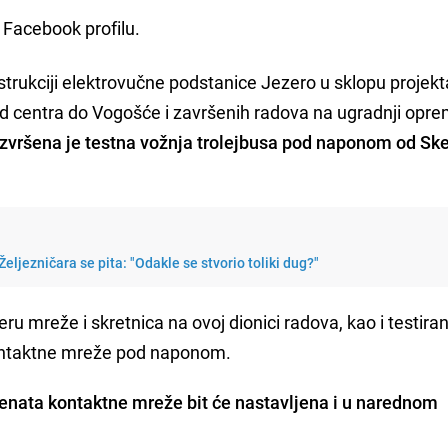
 Facebook profilu.
trukciji elektrovučne podstanice Jezero u sklopu projekt
od centra do Vogošće i završenih radova na ugradnji opr
zvršena je testna vožnja trolejbusa pod naponom od Sk
eljezničara se pita: "Odakle se stvorio toliki dug?"
jeru mreže i skretnica na ovoj dionici radova, kao i testira
kontaktne mreže pod naponom.
emenata kontaktne mreže bit će nastavljena i u narednom