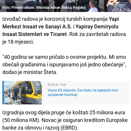
Foto: Privatni album : Ministar Adnan Šteta u Poljskoj
Izvođač radova je konzorcij turskih kompanija
Yapi
Merkezi Insaat ve Sanayi A.S.
i
Yapiray Demiryolu
Insaat Sistemleri ve Ticaret
. Rok za završetak radova
je 18 mjeseci.
"40 godina se samo pričalo o ovome projektu. Mi smo
obećali građanima i ispunjavamo još jedno obećanje",
dodao je ministar Šteta.
20.09.23. 15:20
Vlada KS objavila: Evo kako će izgledati novi
sarajevski tramvaji
Izgradnja ovog dijela pruge će koštati 25 miliona eura
(50 miliona KM). Novac je osiguran kreditom Europske
banke za obnovu i razvoj (EBRD).