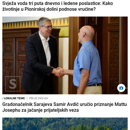
Svježa voda tri puta dnevno i ledene poslastice: Kako
životinje u Pionirskoj dolini podnose vrućine?
/
LOKALNE TEME
I
PRIJE OKO 4H
Gradonačelnik Sarajeva Samir Avdić uručio priznanje Mattu
Josephu za jačanje prijateljskih veza