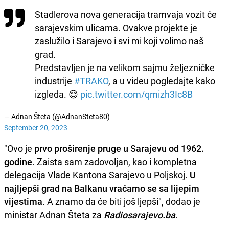
Stadlerova nova generacija tramvaja vozit će
sarajevskim ulicama. Ovakve projekte je
zaslužilo i Sarajevo i svi mi koji volimo naš
grad.
Predstavljen je na velikom sajmu željezničke
industrije
#TRAKO
, a u videu pogledajte kako
izgleda. 😊
pic.twitter.com/qmizh3Ic8B
— Adnan Šteta (@AdnanSteta80)
September 20, 2023
"Ovo je
prvo proširenje pruge u Sarajevu od 1962.
godine
. Zaista sam zadovoljan, kao i kompletna
delegacija Vlade Kantona Sarajevo u Poljskoj.
U
najljepši grad na Balkanu vraćamo se sa lijepim
vijestima
. A znamo da će biti još ljepši", dodao je
ministar Adnan Šteta za
Radiosarajevo.ba
.