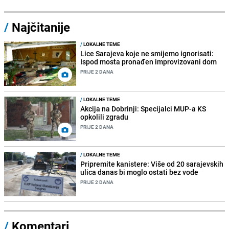
/
Najčitanije
/
LOKALNE TEME
Lice Sarajeva koje ne smijemo ignorisati:
Ispod mosta pronađen improvizovani dom
PRIJE 2 DANA
/
LOKALNE TEME
Akcija na Dobrinji: Specijalci MUP-a KS
opkolili zgradu
PRIJE 2 DANA
/
LOKALNE TEME
Pripremite kanistere: Više od 20 sarajevskih
ulica danas bi moglo ostati bez vode
PRIJE 2 DANA
/
Komentari