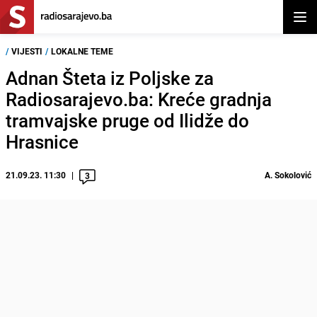
Otvor
/
VIJESTI
/
LOKALNE TEME
Adnan Šteta iz Poljske za
Radiosarajevo.ba: Kreće gradnja
tramvajske pruge od Ilidže do
Hrasnice
21.09.23. 11:30
A. Sokolović
3