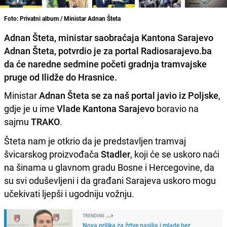
Foto: Privatni album / Ministar Adnan Šteta
Adnan Šteta, ministar saobraćaja Kantona Sarajevo
Adnan Šteta, potvrdio je za portal Radiosarajevo.ba
da će naredne sedmine početi gradnja tramvajske
pruge od Ilidže do Hrasnice.
Ministar
Adnan Šteta se za naš portal javio iz Poljske
,
gdje je u ime
Vlade Kantona Sarajevo
boravio na
sajmu
TRAKO
.
Šteta nam je otkrio da je predstavljen tramvaj
švicarskog proizvođača
Stadler
, koji će se uskoro naći
na šinama u glavnom gradu Bosne i Hercegovine, da
su svi oduševljeni i da građani Sarajeva uskoro mogu
učekivati ljepši i ugodniju vožnju.
TRENDING
Nova prilika za žrtve nasilja i mlade bez