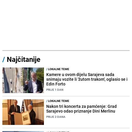
/
Najčitanije
/
LOKALNE TEME
Kamere u ovom dijelu Sarajeva sada
snimaju vozite li 'žutom trakom', oglasio se i
Edin Forto
PRIJE 1 DAN
/
LOKALNE TEME
Nakon tri koncerta za pamćenje: Grad
Sarajevo odao priznanje Dini Merlinu
PRIJE 2 DANA