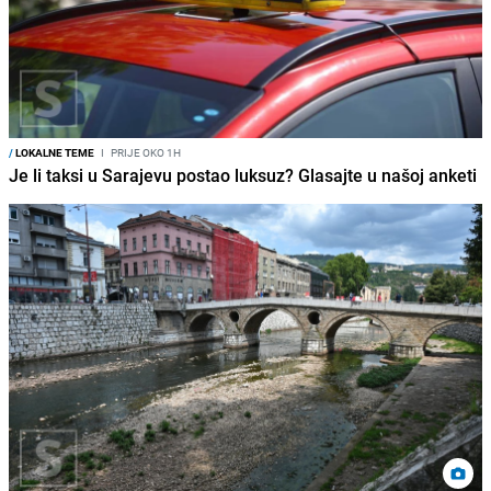
/
LOKALNE TEME
I
PRIJE OKO 1H
Je li taksi u Sarajevu postao luksuz? Glasajte u našoj anketi