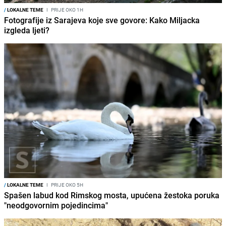
/
LOKALNE TEME
I
PRIJE OKO 1H
Fotografije iz Sarajeva koje sve govore: Kako Miljacka
izgleda ljeti?
/
LOKALNE TEME
I
PRIJE OKO 5H
Spašen labud kod Rimskog mosta, upućena žestoka poruka
"neodgovornim pojedincima"