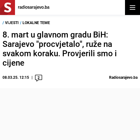
Otvor
/
VIJESTI
/
LOKALNE TEME
8. mart u glavnom gradu BiH:
Sarajevo "procvjetalo", ruže na
svakom koraku. Provjerili smo i
cijene
08.03.25. 12:15
Radiosarajevo.ba
2