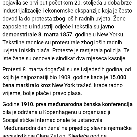
pojavila se prvi put početkom 20. stoljeća u doba brze
industrijalizacije i ekonomske ekspanzije koja je često
dovodila do protesta zbog loših radnih uvjeta. Žene
zaposlene u industriji odjeće i tekstila su
javno
demonstrirale 8. marta 1857.
godine u New Yorku.
Tekstilne radnice su protestirale zbog loših radnih
uvjeta i niskih plaća. Proteste je rastjerala policija. Te
iste žene su osnovale sindikat dva mjeseca kasnije.
Protesti 8. marta događali su se i sljedećih godina, od
kojih je najpoznatiji bio 1908. godine kada je
15.000
žena marširalo kroz New York
tražeći kraće radno
vrijeme, bolje plaće i pravo glasa.
Godine
1910. prva međunarodna ženska konferencija
bila je održana u Kopenhagenu u organizaciji
Socijalističke Internacionale te ustanovila
'Međunarodni dan žena' na prijedlog slavne njemačke
socijalistkinje Clare Zetkin. Sljedeće godine