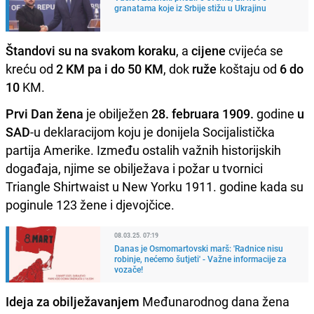
granatama koje iz Srbije stižu u Ukrajinu
Štandovi su na svakom koraku
, a
cijene
cvijeća se
kreću od
2 KM pa i do 50 KM
, dok
ruže
koštaju od
6 do
10
KM.
Prvi Dan žena
je obilježen
28. februara 1909.
godine
u
SAD
-u deklaracijom koju je donijela Socijalistička
partija Amerike. Između ostalih važnih historijskih
događaja, njime se obilježava i požar u tvornici
Triangle Shirtwaist u New Yorku 1911. godine kada su
poginule 123 žene i djevojčice.
08.03.25. 07:19
Danas je Osmomartovski marš: 'Radnice nisu
robinje, nećemo šutjeti' - Važne informacije za
vozače!
Ideja za obilježavanjem
Međunarodnog dana žena