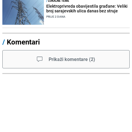
/
LOKALNE TEME
Elektroprivreda obavijestila građane: Veliki
broj sarajevskih ulica danas bez struje
PRIJE 2 DANA
/
Komentari
Prikaži komentare
(
2
)