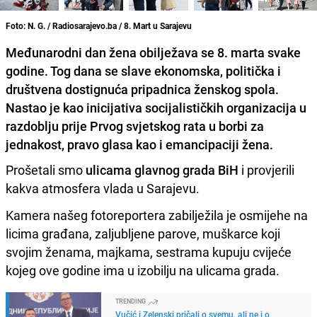
Foto: N. G. / Radiosarajevo.ba / 8. Mart u Sarajevu
Međunarodni dan žena obilježava se 8. marta svake
godine. Tog dana se slave ekonomska, politička i
društvena dostignuća pripadnica ženskog spola.
Nastao je kao inicijativa socijalističkih organizacija u
razdoblju prije Prvog svjetskog rata u borbi za
jednakost, pravo glasa kao i emancipaciji žena.
Prošetali smo
ulicama glavnog grada BiH
i provjerili
kakva atmosfera vlada u Sarajevu.
Kamera našeg fotoreportera zabilježila je osmijehe na
licima građana, zaljubljene parove, muškarce koji
svojim ženama, majkama, sestrama kupuju cvijeće
kojeg ove godine ima u izobilju na ulicama grada.
TRENDING
Vučić i Zelenski pričali o svemu, ali ne i o