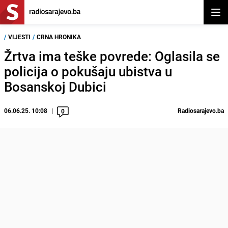
Otvor
/
VIJESTI
/
CRNA HRONIKA
Žrtva ima teške povrede: Oglasila se
policija o pokušaju ubistva u
Bosanskoj Dubici
06.06.25. 10:08
Radiosarajevo.ba
0