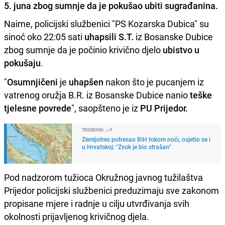
5. juna zbog sumnje da je pokušao ubiti sugrađanina.
Naime, policijski službenici "PS Kozarska Dubica" su
sinoć oko 22:05 sati
uhapsili S.T.
iz Bosanske Dubice
zbog sumnje da je počinio krivično djelo
ubistvo u
pokušaju
.
"
Osumnjičeni
je
uhapšen
nakon što je pucanjem iz
vatrenog oružja B.R. iz Bosanske Dubice nanio
teške
tjelesne povrede
", saopšteno je iz
PU Prijedor.
TRENDING
Zemljotres potresao BiH tokom noći, osjetio se i
u Hrvatskoj: "Zvuk je bio strašan"
Pod nadzorom tužioca Okružnog javnog tužilaštva
Prijedor policijski službenici preduzimaju sve zakonom
propisane mjere i radnje u cilju utvrđivanja svih
okolnosti prijavljenog krivičnog djela.