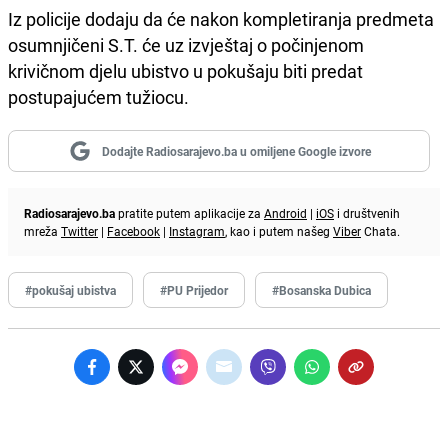
Iz policije dodaju da će nakon kompletiranja predmeta
osumnjičeni S.T. će uz izvještaj o počinjenom
krivičnom djelu ubistvo u pokušaju biti predat
postupajućem tužiocu.
Dodajte Radiosarajevo.ba u omiljene Google izvore
Radiosarajevo.ba
pratite putem aplikacije za
Android
|
iOS
i društvenih
mreža
Twitter
|
Facebook
|
Instagram
, kao i putem našeg
Viber
Chata.
#pokušaj ubistva
#PU Prijedor
#Bosanska Dubica