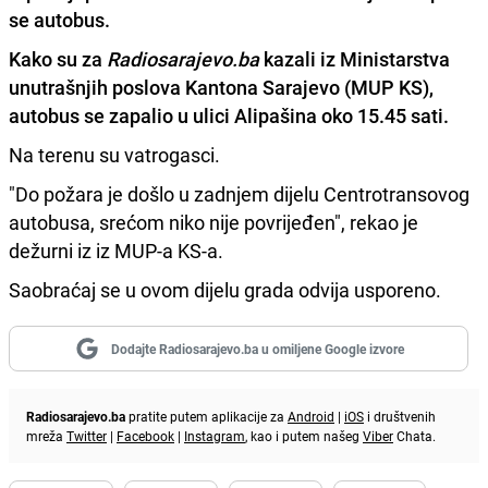
se autobus.
Kako su za
Radiosarajevo.ba
kazali iz Ministarstva
unutrašnjih poslova Kantona Sarajevo (MUP KS),
autobus se zapalio u ulici Alipašina oko 15.45 sati.
Na terenu su vatrogasci.
"Do požara je došlo u zadnjem dijelu Centrotransovog
autobusa, srećom niko nije povrijeđen", rekao je
dežurni iz iz MUP-a KS-a.
Saobraćaj se u ovom dijelu grada odvija usporeno.
Dodajte Radiosarajevo.ba u omiljene Google izvore
Radiosarajevo.ba
pratite putem aplikacije za
Android
|
iOS
i društvenih
mreža
Twitter
|
Facebook
|
Instagram
, kao i putem našeg
Viber
Chata.