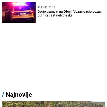
08.01.19. 21:18
Gorio tramvaj na Otoci: Vozač gasio požar,
putnici nastavili pješke
/
Najnovije