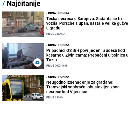
/
Najčitanije
/
CRNA HRONIKA
Teška nesreća u Sarajevu: Sudarila se tri
vozila, Porsche slupan, nastale velike gužve
u gradu
PRIJE 2 DANA
/
CRNA HRONIKA
Pripadnici OS BiH povrijeđeni u udesu kod
kasarne u Živinicama: Prebačeni u bolnicu u
Tuzlu
PRIJE OKO 18H
/
CRNA HRONIKA
Neugodno iznenađenje za građane:
Tramvajski saobraćaj obustavljen zbog
nesreće kod Vijećnice
PRIJE 1 DAN