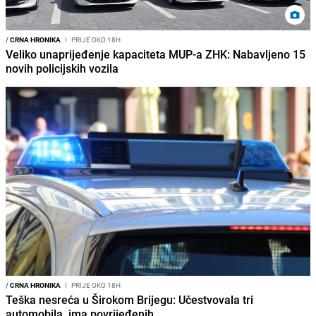
/
CRNA HRONIKA
I
PRIJE OKO 18H
Veliko unaprijeđenje kapaciteta MUP-a ZHK: Nabavljeno 15
novih policijskih vozila
/
CRNA HRONIKA
I
PRIJE OKO 18H
Teška nesreća u Širokom Brijegu: Učestvovala tri
automobila, ima povrijeđenih