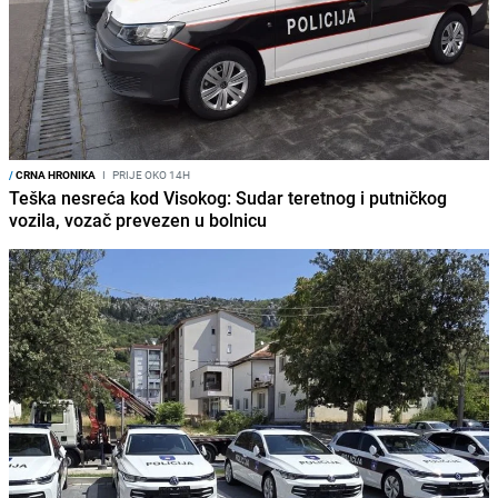
/
CRNA HRONIKA
I
PRIJE OKO 14H
Teška nesreća kod Visokog: Sudar teretnog i putničkog
vozila, vozač prevezen u bolnicu