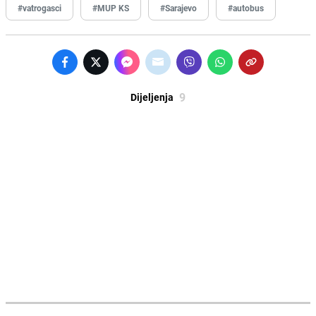
#vatrogasci
#MUP KS
#Sarajevo
#autobus
9
Dijeljenja