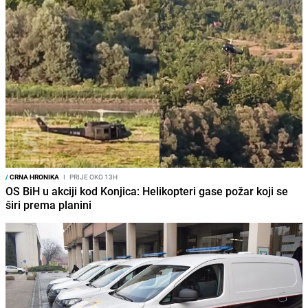
/
CRNA HRONIKA
I
PRIJE OKO 13H
OS BiH u akciji kod Konjica: Helikopteri gase požar koji se
širi prema planini