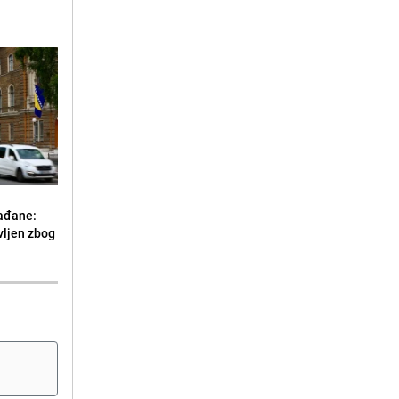
ađane:
vljen zbog