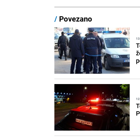
/
Povezano
13
T
ž
p
12
T
P