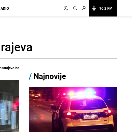
RADIO
90,2 FM
arajeva
osarajevo.ba
/
Najnovije