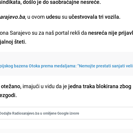
sindikata, došlo je do saobraćajne nesreće.
arajevo.ba
, u ovom
udesu
su
učestvovala tri vozila.
a Sarajevo su za naš portal rekli da
nesreća nije prijav
jalnoj šteti.
mpijskog bazena Otoka prema medaljama: "Nemojte prestati sanjati vel
 otežano,
imajući u vidu da je
jedna traka blokirana zbog
nezgodi.
Dodajte Radiosarajevo.ba u omiljene Google izvore