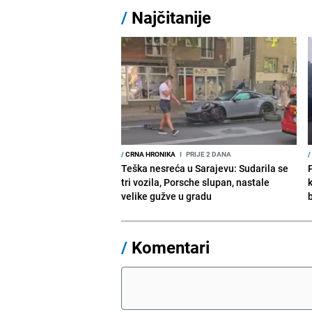
/
Najčitanije
/
CRNA HRONIKA
I
PRIJE 2 DANA
/
Teška nesreća u Sarajevu: Sudarila se
tri vozila, Porsche slupan, nastale
velike gužve u gradu
/
Komentari