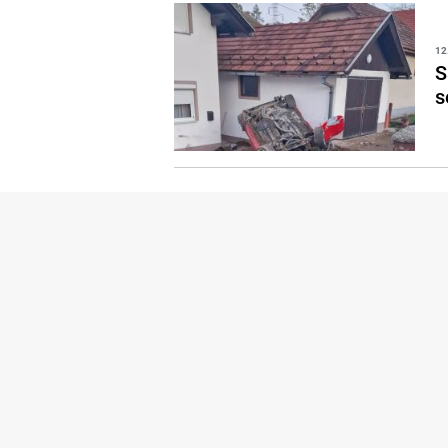
12
S
s