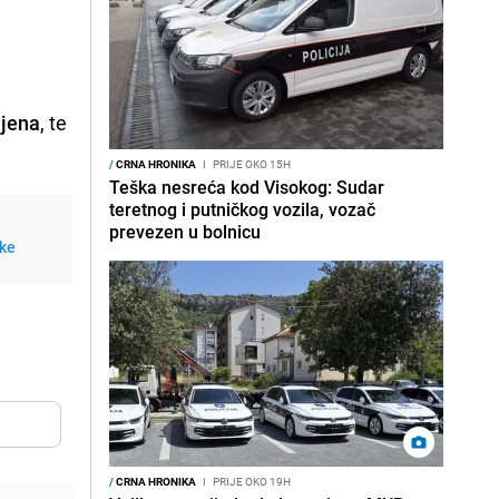
ljena
, te
/
CRNA HRONIKA
I
PRIJE OKO 15H
Teška nesreća kod Visokog: Sudar
teretnog i putničkog vozila, vozač
prevezen u bolnicu
ike
/
CRNA HRONIKA
I
PRIJE OKO 19H