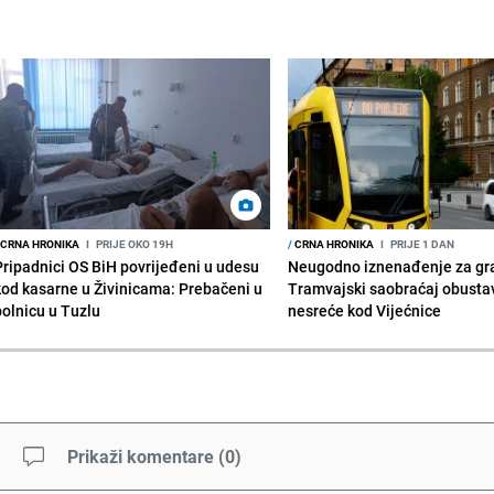
CRNA HRONIKA
I
PRIJE OKO 19H
/
CRNA HRONIKA
I
PRIJE 1 DAN
Pripadnici OS BiH povrijeđeni u udesu
Neugodno iznenađenje za gr
kod kasarne u Živinicama: Prebačeni u
Tramvajski saobraćaj obusta
bolnicu u Tuzlu
nesreće kod Vijećnice
Prikaži komentare
(
0
)