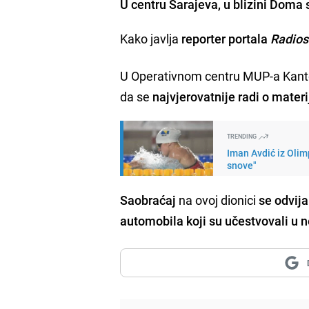
U centru Sarajeva, u blizini Doma 
Kako javlja
reporter portala
Radios
U Operativnom centru MUP-a Kanton
da se
najvjerovatnije radi o materi
TRENDING
Iman Avdić iz Oli
snove"
Saobraćaj
na ovoj dionici
se odvija
automobila koji su učestvovali u 