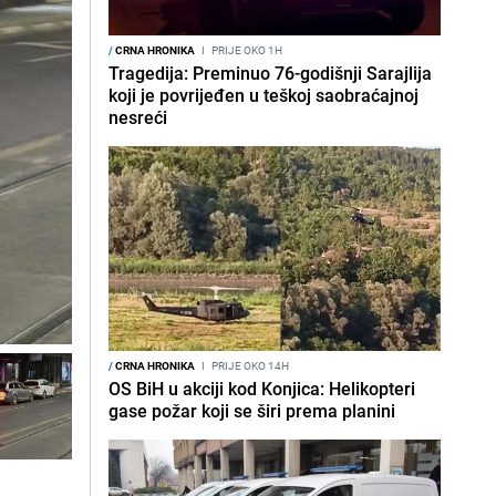
/
CRNA HRONIKA
I
PRIJE OKO 1H
Tragedija: Preminuo 76-godišnji Sarajlija
koji je povrijeđen u teškoj saobraćajnoj
nesreći
/
CRNA HRONIKA
I
PRIJE OKO 14H
OS BiH u akciji kod Konjica: Helikopteri
gase požar koji se širi prema planini