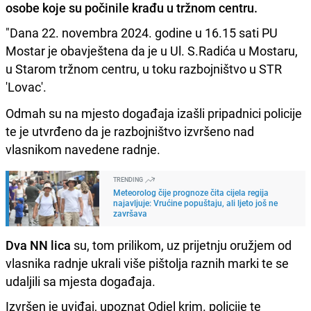
osobe koje su počinile krađu u tržnom centru.
"Dana 22. novembra 2024. godine u 16.15 sati PU
Mostar je obavještena da je u Ul. S.Radića u Mostaru,
u Starom tržnom centru, u toku razbojništvo u STR
'Lovac'.
Odmah su na mjesto događaja izašli pripadnici policije
te je utvrđeno da je razbojništvo izvršeno nad
vlasnikom navedene radnje.
TRENDING
Meteorolog čije prognoze čita cijela regija
najavljuje: Vrućine popuštaju, ali ljeto još ne
završava
Dva
NN lica
su, tom prilikom, uz prijetnju oružjem od
vlasnika radnje ukrali više pištolja raznih marki te se
udaljili sa mjesta događaja.
Izvršen je uviđaj, upoznat Odjel krim. policije te