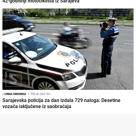
42-godišnji motociklista iz Sarajeva
/
CRNA HRONIKA
I
PRIJE OKO 5H
Sarajevska policija za dan izdala 729 naloga: Desetine
vozača isključene iz saobraćaja