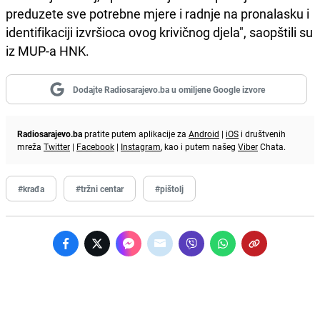
preduzete sve potrebne mjere i radnje na pronalasku i
identifikaciji izvršioca ovog krivičnog djela", saopštili su
iz MUP-a HNK.
Dodajte Radiosarajevo.ba u omiljene Google izvore
Radiosarajevo.ba
pratite putem aplikacije za
Android
|
iOS
i društvenih
mreža
Twitter
|
Facebook
|
Instagram
, kao i putem našeg
Viber
Chata.
#krađa
#tržni centar
#pištolj