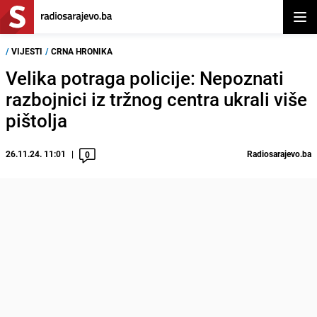
Otvor
/
VIJESTI
/
CRNA HRONIKA
Velika potraga policije: Nepoznati
razbojnici iz tržnog centra ukrali više
pištolja
26.11.24. 11:01
Radiosarajevo.ba
0