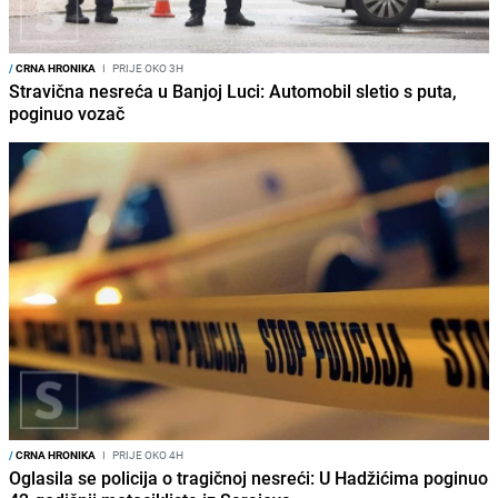
/
CRNA HRONIKA
I
PRIJE OKO 3H
Stravična nesreća u Banjoj Luci: Automobil sletio s puta,
poginuo vozač
/
CRNA HRONIKA
I
PRIJE OKO 4H
Oglasila se policija o tragičnoj nesreći: U Hadžićima poginuo