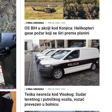
/
CRNA HRONIKA
I
PRIJE OKO 12H
OS BiH u akciji kod Konjica: Helikopteri
gase požar koji se širi prema planini
/
CRNA HRONIKA
I
PRIJE OKO 13H
Teška nesreća kod Visokog: Sudar
teretnog i putničkog vozila, vozač
prevezen u bolnicu