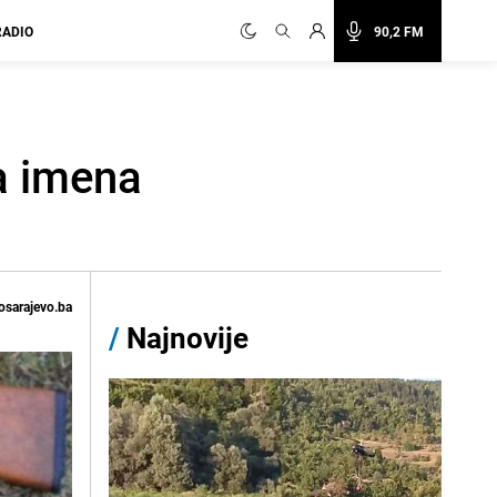
RADIO
90,2 FM
na imena
osarajevo.ba
/
Najnovije