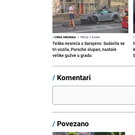
/
CRNA HRONIKA
I
PRIJE 2 DANA
/
Teška nesreća u Sarajevu: Sudarila se
tri vozila, Porsche slupan, nastale
velike gužve u gradu
/
Komentari
/
Povezano