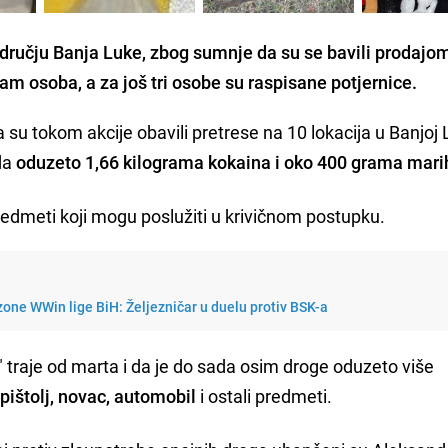
području Banja Luke, zbog sumnje da su se bavili prodajo
m osoba, a za još tri osobe su raspisane potjernice.
su tokom akcije obavili pretrese na 10 lokacija u Banjoj L
da
oduzeto 1,66 kilograma kokaina i oko 400 grama mar
redmeti koji mogu poslužiti u krivičnom postupku.
one WWin lige BiH: Željezničar u duelu protiv BSK-a
" traje od marta i da je do sada osim droge oduzeto više
 pištolj, novac, automobil
i ostali predmeti.