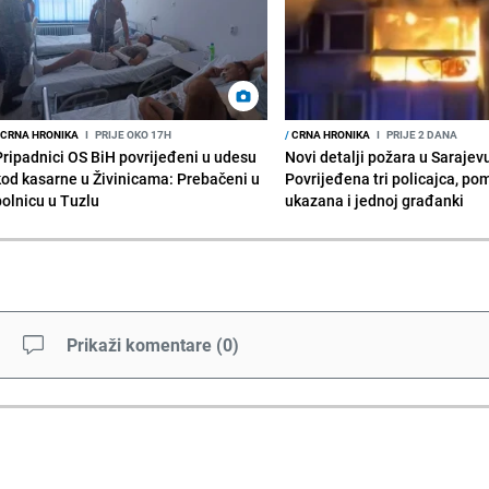
CRNA HRONIKA
I
PRIJE OKO 17H
/
CRNA HRONIKA
I
PRIJE 2 DANA
Pripadnici OS BiH povrijeđeni u udesu
Novi detalji požara u Sarajev
kod kasarne u Živinicama: Prebačeni u
Povrijeđena tri policajca, po
bolnicu u Tuzlu
ukazana i jednoj građanki
Prikaži komentare
(
0
)