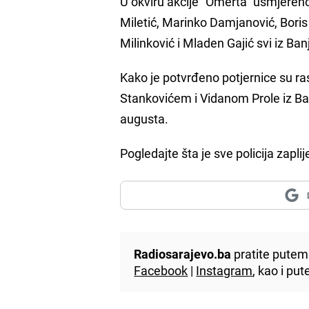
U okviru akcije "Omerta" usmjeren
Miletić, Marinko Damjanović, Bori
Milinković i Mladen Gajić svi iz Ba
Kako je potvrđeno potjernice su 
Stankovićem i Vidanom Prole iz Ba
augusta.
Pogledajte šta je sve policija zaplij
Radiosarajevo.ba
pratite putem 
Facebook
|
Instagram
, kao i p