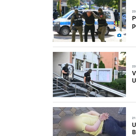
23
P
p
23
V
U
21
U
B