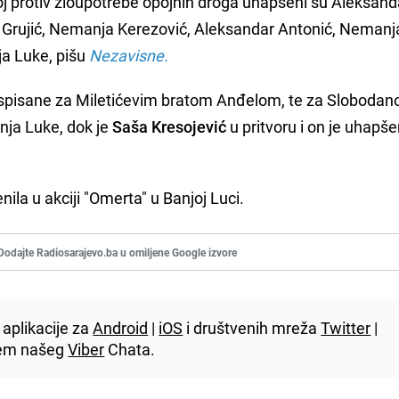
oj protiv zloupotrebe opojnih droga uhapšeni su Aleksand
s Grujić, Nemanja Kerezović, Aleksandar Antonić, Nemanj
nja Luke, pišu
Nezavisne.
raspisane za Miletićevim bratom Anđelom, te za Sloboda
nja Luke, dok je
Saša Kresojević
u pritvoru i on je uhapše
enila u akciji "Omerta" u Banjoj Luci.
Dodajte Radiosarajevo.ba u omiljene Google izvore
aplikacije za
Android
|
iOS
i društvenih mreža
Twitter
|
utem našeg
Viber
Chata.