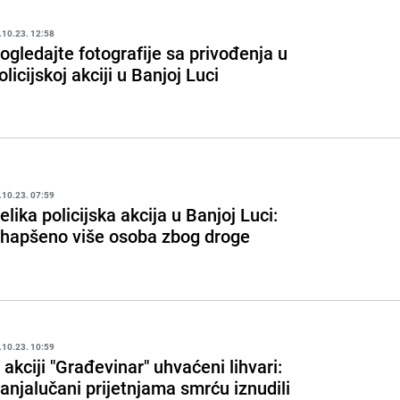
.10.23. 12:58
ogledajte fotografije sa privođenja u
olicijskoj akciji u Banjoj Luci
.10.23. 07:59
elika policijska akcija u Banjoj Luci:
hapšeno više osoba zbog droge
.10.23. 10:59
 akciji "Građevinar" uhvaćeni lihvari:
anjalučani prijetnjama smrću iznudili