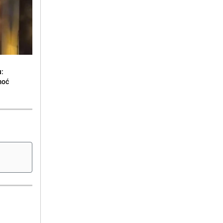
u:
moć