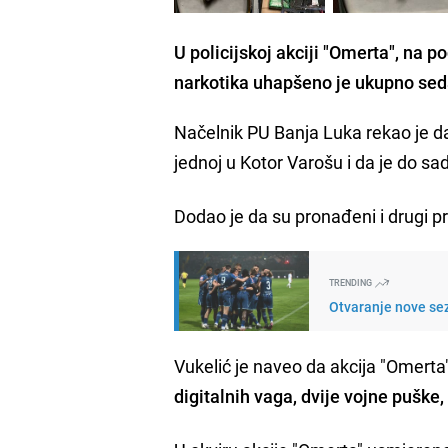
U policijskoj akciji "Omerta", na 
narkotika uhapšeno je ukupno seda
Načelnik PU Banja Luka rekao je da 
jednoj u Kotor Varošu i da je do sa
Dodao je da su pronađeni i drugi p
TRENDING
Otvaranje nove sez
Vukelić je naveo da akcija "Omerta
digitalnih vaga, dvije vojne puške,