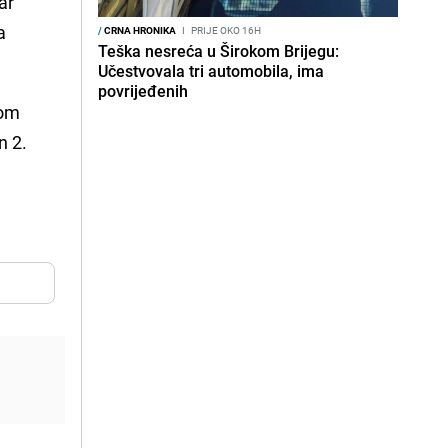
ar
a
/
CRNA HRONIKA
I
PRIJE OKO 16H
Teška nesreća u Širokom Brijegu:
Učestvovala tri automobila, ima
povrijeđenih
nom
n 2.