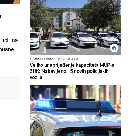
m
uci i na
ihuane.
/
CRNA HRONIKA
I
PRIJE OKO 16H
Veliko unaprijeđenje kapaciteta MUP-a
ZHK: Nabavljeno 15 novih policijskih
vozila