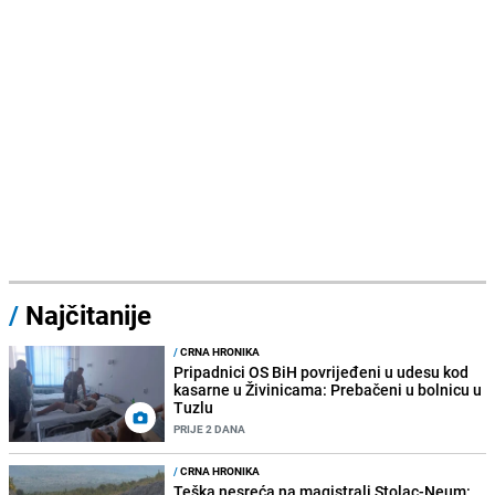
/
Najčitanije
/
CRNA HRONIKA
Pripadnici OS BiH povrijeđeni u udesu kod
kasarne u Živinicama: Prebačeni u bolnicu u
Tuzlu
PRIJE 2 DANA
/
CRNA HRONIKA
Teška nesreća na magistrali Stolac-Neum: