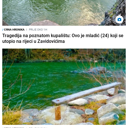
/
CRNA HRONIKA
I
PRIJE OKO 1H
Tragedija na poznatom kupalištu: Ovo je mladić (24) koji se
utopio na rijeci u Zavidovićima