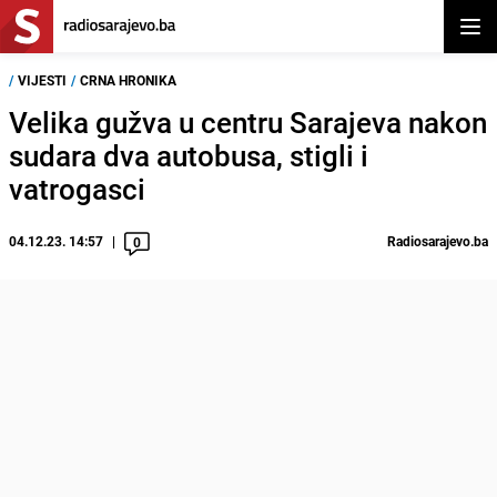
Otvor
/
VIJESTI
/
CRNA HRONIKA
Velika gužva u centru Sarajeva nakon
sudara dva autobusa, stigli i
vatrogasci
04.12.23. 14:57
Radiosarajevo.ba
0