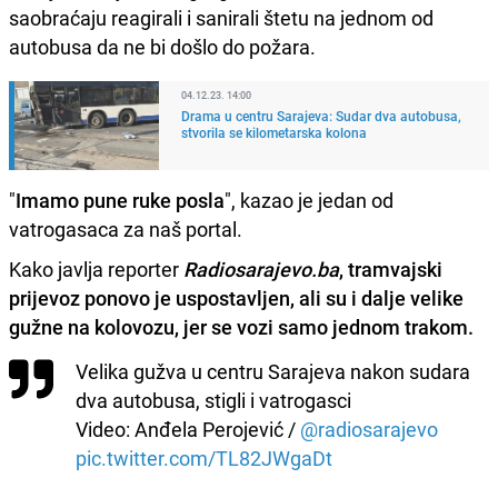
saobraćaju reagirali i sanirali štetu na jednom od
autobusa da ne bi došlo do požara.
04.12.23. 14:00
Drama u centru Sarajeva: Sudar dva autobusa,
stvorila se kilometarska kolona
"
Imamo pune ruke posla
", kazao je jedan od
vatrogasaca za naš portal.
Kako javlja reporter
Radiosarajevo.ba
, tramvajski
prijevoz ponovo je uspostavljen, ali su i dalje velike
gužne na kolovozu, jer se vozi samo jednom trakom.
Velika gužva u centru Sarajeva nakon sudara
dva autobusa, stigli i vatrogasci
Video: Anđela Perojević /
@radiosarajevo
pic.twitter.com/TL82JWgaDt