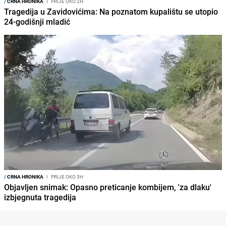
/
CRNA HRONIKA
I
PRIJE OKO 2H
Tragedija u Zavidovićima: Na poznatom kupalištu se utopio
24-godišnji mladić
/
CRNA HRONIKA
I
PRIJE OKO 5H
Objavljen snimak: Opasno preticanje kombijem, 'za dlaku'
izbjegnuta tragedija