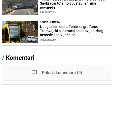
Saobraćaj totalno obustavljen, ima
povrijeđenih
PRIJE OKO 9H
/
CRNA HRONIKA
Neugodno iznenađenje za građane:
Tramvajski saobraćaj obustavljen zbog
nesreće kod Vijećnice
PRIJE 2 DANA
/
Komentari
Prikaži komentare
(
0
)