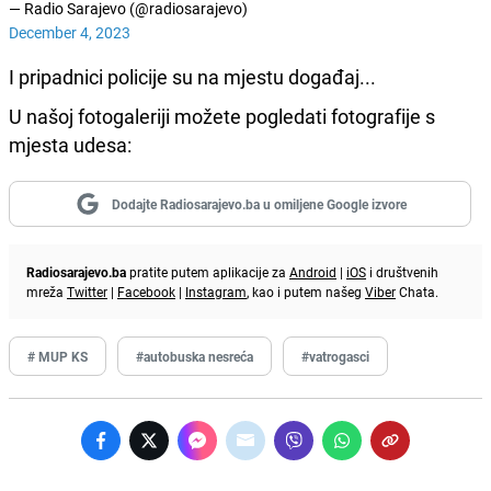
— Radio Sarajevo (@radiosarajevo)
December 4, 2023
I pripadnici policije su na mjestu događaj...
U našoj fotogaleriji možete pogledati fotografije s
mjesta udesa:
Dodajte Radiosarajevo.ba u omiljene Google izvore
Radiosarajevo.ba
pratite putem aplikacije za
Android
|
iOS
i društvenih
mreža
Twitter
|
Facebook
|
Instagram
, kao i putem našeg
Viber
Chata.
# MUP KS
#autobuska nesreća
#vatrogasci