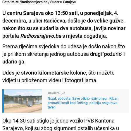
Foto: M.M./Radiosarajevo.ba / Sudar u Sarajevu
U centru Sarajeva oko 13:50 sati, u ponedjeljak, 4.
decembra, u ulici Radićeva, došlo je do velike gužve,
nakon što su se sudarila dva autobusa, javlja novinar
portala
Radiosarajevo.ba
s mjesta događaja.
Prema riječima svjedoka do udesa je došlo nakon što
je prilikom skretanja jednog autobusa
drugi 'požurio' i
udario ga
.
Udes je stvorio kilometarske kolone
, što možete
vidjeti u priloženom videu i fotografijama.
TRENDING
Nizak vodostaj Save otkrio jeziv prizor: Ribari
pronašli kosti kod Brčkog, policija osigurava
teren
Oko 14.30 sati stiglo je jedno vozilo PVB Kantona
Sarajevo, koji su zbog sigurnosti ostalih učesnika u