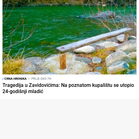
/
CRNA HRONIKA
I
PRIJE OKO 7H
Tragedija u Zavidovićima: Na poznatom kupalištu se utopio
24-godišnji mladić