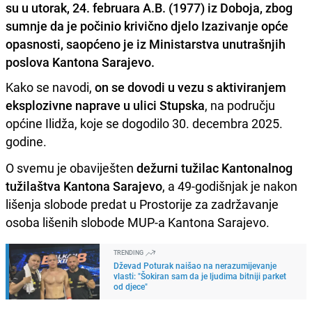
su u utorak, 24. februara A.B. (1977) iz Doboja, zbog
sumnje da je počinio krivično djelo Izazivanje opće
opasnosti, saopćeno je iz Ministarstva unutrašnjih
poslova Kantona Sarajevo.
Kako se navodi,
on se dovodi u vezu s aktiviranjem
eksplozivne naprave u ulici Stupska
, na području
općine Ilidža, koje se dogodilo 30. decembra 2025.
godine.
O svemu je obaviješten
dežurni tužilac Kantonalnog
tužilaštva Kantona Sarajevo
, a 49-godišnjak je nakon
lišenja slobode predat u Prostorije za zadržavanje
osoba lišenih slobode MUP-a Kantona Sarajevo.
TRENDING
Dževad Poturak naišao na nerazumijevanje
vlasti: "Šokiran sam da je ljudima bitniji parket
od djece"