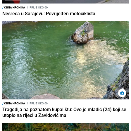
/
CRNA HRONIKA
I
PRIJE OKO 6H
Nesreća u Sarajevu: Povrijeđen motociklista
/
CRNA HRONIKA
I
PRIJE OKO 6H
Tragedija na poznatom kupalištu: Ovo je mladić (24) koji se
utopio na rijeci u Zavidovićima