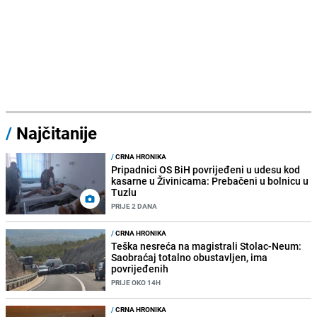
/
Najčitanije
/
CRNA HRONIKA
Pripadnici OS BiH povrijeđeni u udesu kod
kasarne u Živinicama: Prebačeni u bolnicu u
Tuzlu
PRIJE 2 DANA
/
CRNA HRONIKA
Teška nesreća na magistrali Stolac-Neum:
Saobraćaj totalno obustavljen, ima
povrijeđenih
PRIJE OKO 14H
/
CRNA HRONIKA