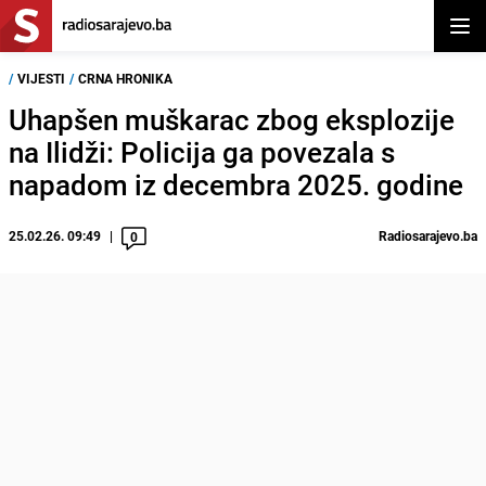
Otvor
/
VIJESTI
/
CRNA HRONIKA
Uhapšen muškarac zbog eksplozije
na Ilidži: Policija ga povezala s
napadom iz decembra 2025. godine
25.02.26. 09:49
Radiosarajevo.ba
0