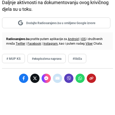
Daljnje aktivnosti na dokumentovanju ovog krivičnog
djela su u toku.
Dodajte Radiosarajevo.ba u omiljene Google izvore
Radiosarajevo.ba
pratite putem aplikacije za
Android
|
iOS
i društvenih
mreža
Twitter
|
Facebook
|
Instagram
, kao i putem našeg
Viber
Chata.
# MUP KS
#eksplozivna naprava
#Ilidža