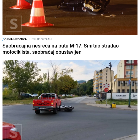
/
CRNA HRONIKA
I
PRIJE OKO 4H
Saobraćajna nesreća na putu M-17: Smrtno stradao
motociklista, saobraćaj obustavljen