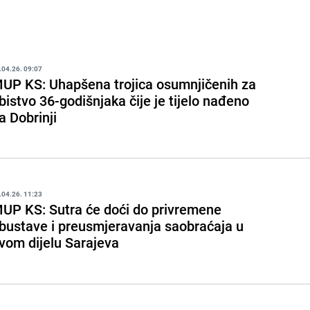
.04.26. 09:07
UP KS: Uhapšena trojica osumnjičenih za
bistvo 36-godišnjaka čije je tijelo nađeno
a Dobrinji
.04.26. 11:23
UP KS: Sutra će doći do privremene
bustave i preusmjeravanja saobraćaja u
vom dijelu Sarajeva