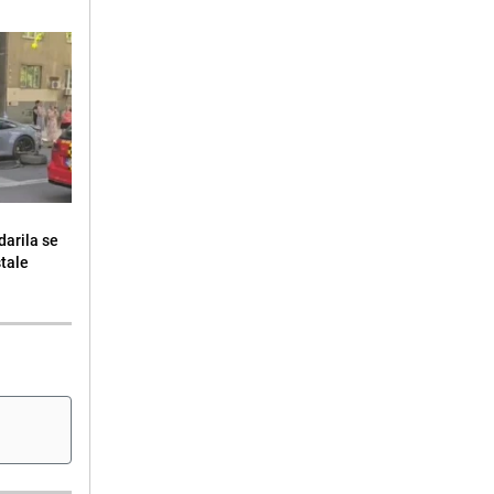
darila se
stale