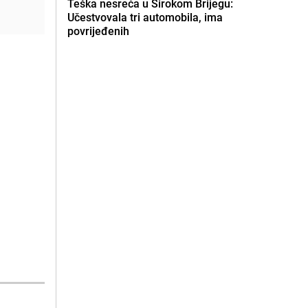
Teška nesreća u Širokom Brijegu:
Učestvovala tri automobila, ima
povrijeđenih