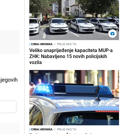
/
CRNA HRONIKA
I
PRIJE OKO 7H
Veliko unaprijeđenje kapaciteta MUP-a
ZHK: Nabavljeno 15 novih policijskih
vozila
 njegovih
/
CRNA HRONIKA
I
PRIJE OKO 7H