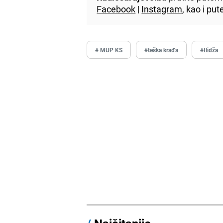
Facebook
|
Instagram
, kao i p
# MUP KS
#teška krađa
#Ilidža