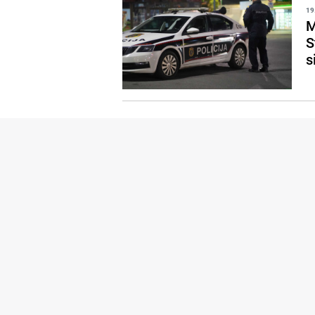
19
M
S
s