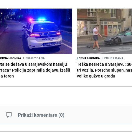
CRNA HRONIKA
I
PRIJE 2 DANA
/
CRNA HRONIKA
I
PRIJE 2 DANA
Šta se dešava u sarajevskom naselju
Teška nesreća u Sarajevu: Su
raca? Policija zaprimila dojavu, izašli
tri vozila, Porsche slupan, na
na teren
velike gužve u gradu
Prikaži komentare
(
0
)