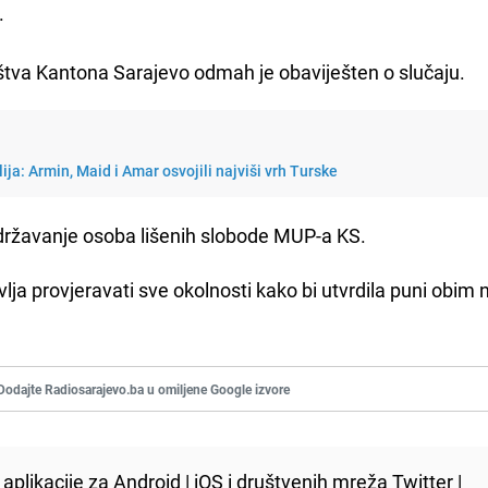
.
aštva Kantona Sarajevo odmah je obaviješten o slučaju.
lija: Armin, Maid i Amar osvojili najviši vrh Turske
adržavanje osoba lišenih slobode MUP-a KS.
tavlja provjeravati sve okolnosti kako bi utvrdila puni obim
Dodajte Radiosarajevo.ba u omiljene Google izvore
aplikacije za
Android
|
iOS
i društvenih mreža
Twitter
|