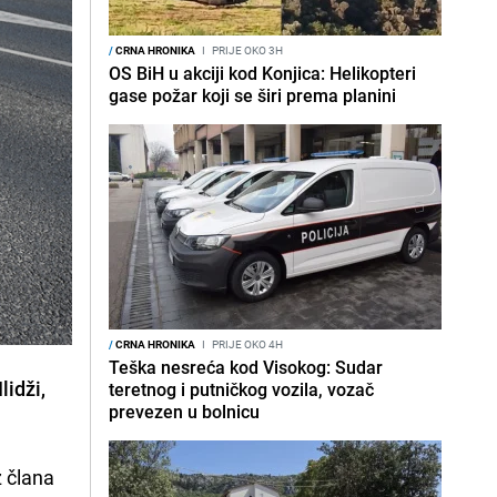
/
CRNA HRONIKA
I
PRIJE OKO 3H
OS BiH u akciji kod Konjica: Helikopteri
gase požar koji se širi prema planini
/
CRNA HRONIKA
I
PRIJE OKO 4H
Teška nesreća kod Visokog: Sudar
lidži,
teretnog i putničkog vozila, vozač
prevezen u bolnicu
z člana