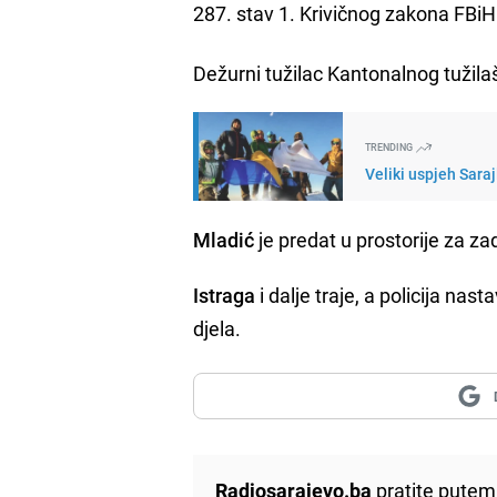
287. stav 1. Krivičnog zakona FBiH
Dežurni tužilac Kantonalnog tužil
TRENDING
Veliki uspjeh Saraj
Mladić
je predat u prostorije za z
Istraga
i dalje traje, a policija nas
djela.
Radiosarajevo.ba
pratite putem 