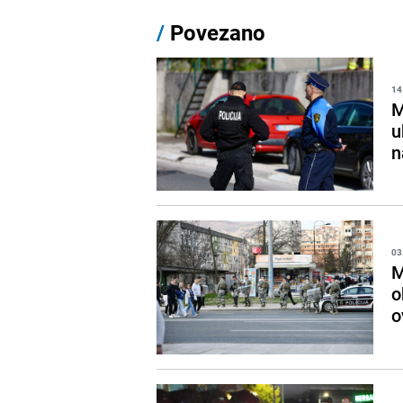
/
Povezano
14
M
u
n
03
M
o
o