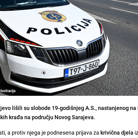
lustracija
evo lišili su slobode 19-godišnjeg A.S., nastanjenog na I
ških krađa na području Novog Sarajeva.
 sati, a protiv njega je podnesena prijava za
krivična djela
i