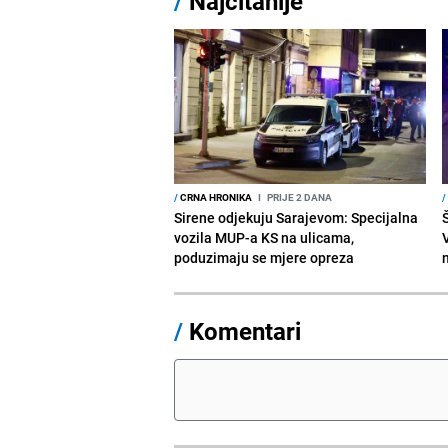
/
Najčitanije
/
CRNA HRONIKA
I
PRIJE 2 DANA
/
Sirene odjekuju Sarajevom: Specijalna
vozila MUP-a KS na ulicama,
V
poduzimaju se mjere opreza
/
Komentari