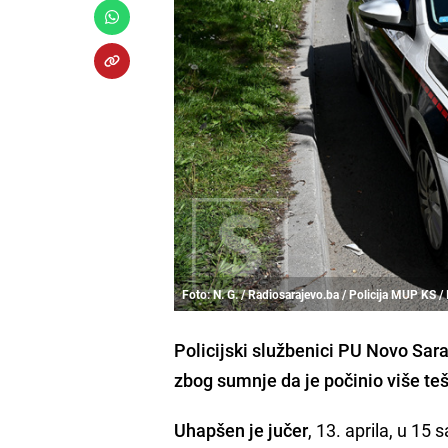
Foto: N. G. / Radiosarajevo.ba / Policija MUP KS / I
Policijski službenici PU Novo Saraj
zbog sumnje da je počinio više te
Uhapšen je jučer
, 13. aprila, u 15