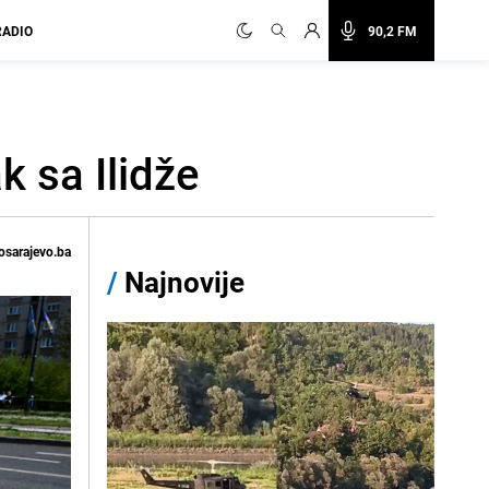
RADIO
90,2 FM
k sa Ilidže
osarajevo.ba
/
Najnovije