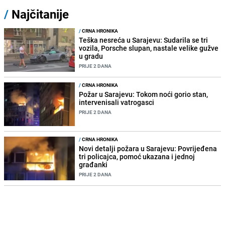
/
Najčitanije
/
CRNA HRONIKA
Teška nesreća u Sarajevu: Sudarila se tri
vozila, Porsche slupan, nastale velike gužve
u gradu
PRIJE 2 DANA
/
CRNA HRONIKA
Požar u Sarajevu: Tokom noći gorio stan,
intervenisali vatrogasci
PRIJE 2 DANA
/
CRNA HRONIKA
Novi detalji požara u Sarajevu: Povrijeđena
tri policajca, pomoć ukazana i jednoj
građanki
PRIJE 2 DANA