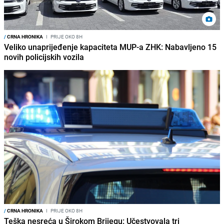
/
CRNA HRONIKA
I
PRIJE OKO 8H
Veliko unaprijeđenje kapaciteta MUP-a ZHK: Nabavljeno 15
novih policijskih vozila
/
CRNA HRONIKA
I
PRIJE OKO 8H
Teška nesreća u Širokom Brijegu: Učestvovala tri