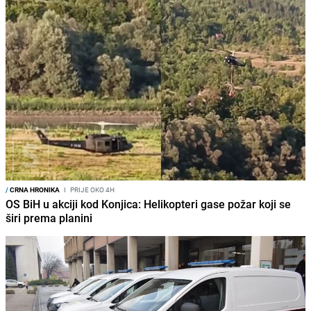
/
CRNA HRONIKA
I
PRIJE OKO 4H
OS BiH u akciji kod Konjica: Helikopteri gase požar koji se
širi prema planini