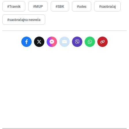
#Travnik
#MUP
#SBK
#udes
#saobraćaj
#saobraćajna nesreća