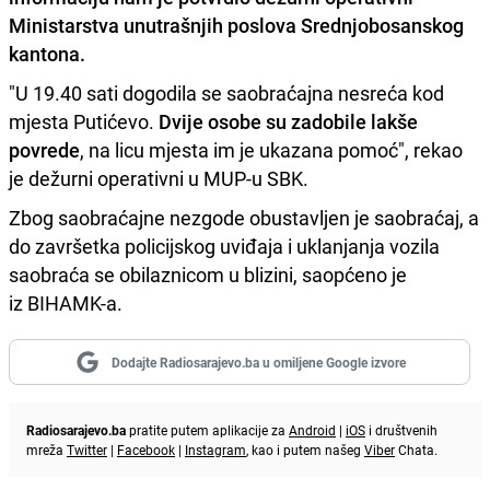
Ministarstva unutrašnjih poslova Srednjobosanskog
kantona.
"U 19.40 sati dogodila se saobraćajna nesreća kod
mjesta Putićevo.
Dvije osobe su zadobile lakše
povrede
, na licu mjesta im je ukazana pomoć", rekao
je dežurni operativni u MUP-u SBK.
Zbog saobraćajne nezgode obustavljen je saobraćaj, a
do završetka policijskog uviđaja i uklanjanja vozila
saobraća se obilaznicom u blizini, saopćeno je
iz BIHAMK-a.
Dodajte Radiosarajevo.ba u omiljene Google izvore
Radiosarajevo.ba
pratite putem aplikacije za
Android
|
iOS
i društvenih
mreža
Twitter
|
Facebook
|
Instagram
, kao i putem našeg
Viber
Chata.