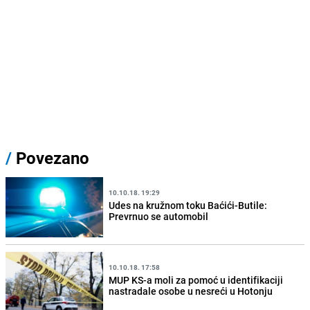
/
Povezano
10.10.18. 19:29
Udes na kružnom toku Baćići-Butile:
Prevrnuo se automobil
10.10.18. 17:58
MUP KS-a moli za pomoć u identifikaciji
nastradale osobe u nesreći u Hotonju