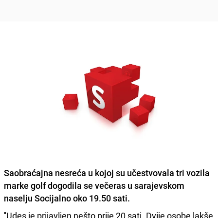
Saobraćajna nesreća
u kojoj su učestvovala tri vozila
marke golf dogodila se večeras u sarajevskom
naselju
Socijalno
oko 19.50 sati.
''Udes je prijavljen nešto prije 20 sati. Dvije osobe lakše