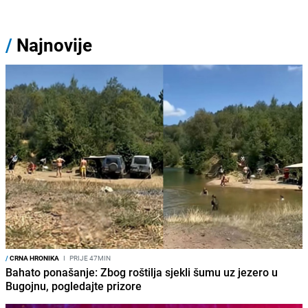
/
Najnovije
/
CRNA HRONIKA
I
PRIJE 47MIN
Bahato ponašanje: Zbog roštilja sjekli šumu uz jezero u
Bugojnu, pogledajte prizore