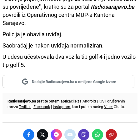
su povrijeđene''', kratko su za portal
Radiosarajevo.ba
povrdili iz Operativnog centra MUP-a Kantona
Sarajevo.
Policija je obavila uviđaj.
Saobraćaj je nakon uviđaja
normaliziran
.
U udesu učestvovala dva vozila tip golf 4 i jedno vozilo
tip golf 5.
Dodajte Radiosarajevo.ba u omiljene Google izvore
Radiosarajevo.ba
pratite putem aplikacije za
Android
|
iOS
i društvenih
mreža
Twitter
|
Facebook
|
Instagram
, kao i putem našeg
Viber
Chata.