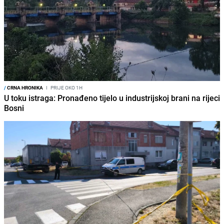
/
CRNA HRONIKA
I
PRIJE OKO 1H
U toku istraga: Pronađeno tijelo u industrijskoj brani na rijeci
Bosni