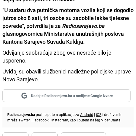
"U sudaru dva putnička motorna vozila koji se dogodio
jutros oko 8 sati, tri osobe su zadobile lakše tjelesne
povrede", potvrdila je za
Radiosarajevo.ba
glasnogovornica Ministarstva unutrašnjih poslova
Kantona Sarajevo
Suvada Kuldija.
Odvijanje saobraćaja zbog ove nesreće bilo je
usporeno.
Uviđaj su obavili službenici nadležne policijske uprave
Novo Sarajevo.
Dodajte Radiosarajevo.ba u omiljene Google izvore
Radiosarajevo.ba
pratite putem aplikacije za
Android
|
iOS
i društvenih
mreža
Twitter
|
Facebook
|
Instagram
, kao i putem našeg
Viber
Chata.