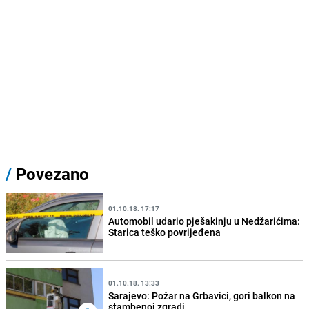
/
Povezano
01.10.18. 17:17
Automobil udario pješakinju u Nedžarićima:
Starica teško povrijeđena
01.10.18. 13:33
Sarajevo: Požar na Grbavici, gori balkon na
stambenoj zgradi