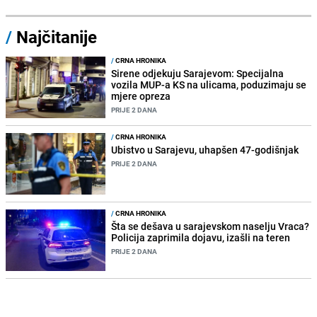
/
Najčitanije
/
CRNA HRONIKA
Sirene odjekuju Sarajevom: Specijalna
vozila MUP-a KS na ulicama, poduzimaju se
mjere opreza
PRIJE 2 DANA
/
CRNA HRONIKA
Ubistvo u Sarajevu, uhapšen 47-godišnjak
PRIJE 2 DANA
/
CRNA HRONIKA
Šta se dešava u sarajevskom naselju Vraca?
Policija zaprimila dojavu, izašli na teren
PRIJE 2 DANA