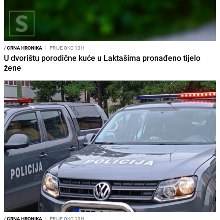
/
CRNA HRONIKA
I
PRIJE OKO 13H
U dvorištu porodične kuće u Laktašima pronađeno tijelo
žene
/
CRNA HRONIKA
I
PRIJE OKO 13H