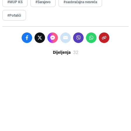
#MUP KS
#Sarajevo
#saobraćajna nesreća
#Pofalići
32
Dijeljenja