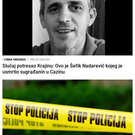
/
CRNA HRONIKA
I
PRIJE OKO 8H
Slučaj potresao Krajinu: Ovo je Šefik Nadarević kojeg je
usmrtio sugrađanin u Cazinu