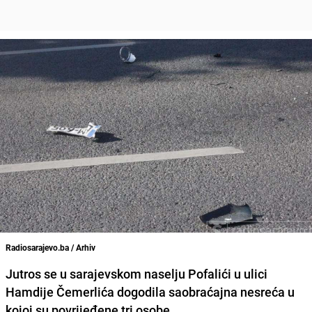
Radiosarajevo.ba / Arhiv
Jutros se u sarajevskom naselju Pofalići u ulici
Hamdije Čemerlića dogodila saobraćajna nesreća u
kojoj su povrijeđene tri osobe.