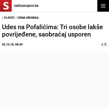
Otvor
/
VIJESTI
/
CRNA HRONIKA
Udes na Pofalićima: Tri osobe lakše
povrijeđene, saobraćaj usporen
02.10.18. 08:49
J. Ć.