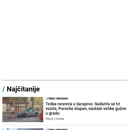
/
Najčitanije
/
CRNA HRONIKA
Teška nesreća u Sarajevu: Sudarila se tri
vozila, Porsche slupan, nastale velike gužve
u gradu
PRIJE 2 DANA
/
CRNA HRONIKA