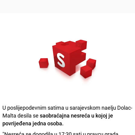
U poslijepodevnim satima u sarajevskom naelju Dolac-
Malta desila se
saobraćajna nesreća u kojoj je
povrijeđena jedna osoba.
"Nesreća se dogodila u 17:30 sati u pravcu grada