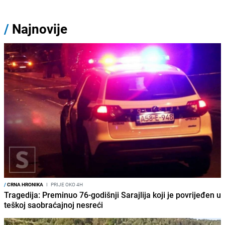
/
Najnovije
/
CRNA HRONIKA
I
PRIJE OKO 4H
Tragedija: Preminuo 76-godišnji Sarajlija koji je povrijeđen u
teškoj saobraćajnoj nesreći