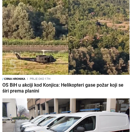
/
CRNA HRONIKA
I
PRIJE OKO 17H
OS BiH u akciji kod Konjica: Helikopteri gase požar koji se
širi prema planini