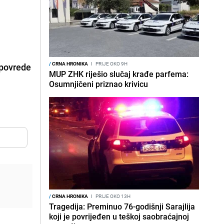
/
CRNA HRONIKA
I
PRIJE OKO 9H
 povrede
MUP ZHK riješio slučaj krađe parfema:
Osumnjičeni priznao krivicu
/
CRNA HRONIKA
I
PRIJE OKO 13H
Tragedija: Preminuo 76-godišnji Sarajlija
koji je povrijeđen u teškoj saobraćajnoj