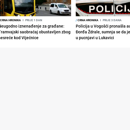
CRNA HRONIKA
I
PRIJE 1 DAN
/
CRNA HRONIKA
I
PRIJE 3 DANA
Neugodno iznenađenje za građane:
Policija u Vogošći pronašla 
Tramvajski saobraćaj obustavljen zbog
Đorđa Ždrale, sumnja se da j
nesreće kod Vijećnice
u pucnjavi u Lukavici