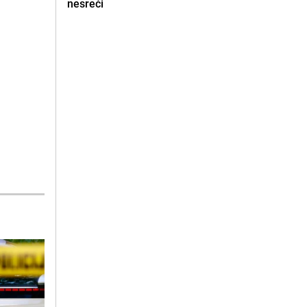
nesreći