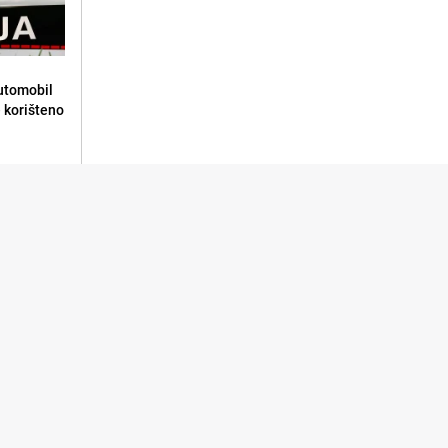
automobil
e korišteno