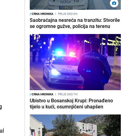
/
CRNA HRONIKA
I
PRIJE OKO 6H
Saobraćajna nesreća na tranzitu: Stvorile
se ogromne gužve, policija na terenu
/
CRNA HRONIKA
I
PRIJE OKO 7H
Ubistvo u Bosanskoj Krupi: Pronađeno
g
tijelo u kući, osumnjičeni uhapšen
al