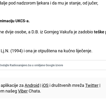
 dalje pod nadzorom ljekara i da mu je stanje, od jučer,
reanimaciju UKCS-a.
e dvije osobe, a D.B. iz Gornjeg Vakufa je zadobio
teške
Lj.N. (1994) i ona je otpuštena na kućno liječenje.
Dodajte Radiosarajevo.ba u omiljene Google izvore
aplikacije za
Android
|
iOS
i društvenih mreža
Twitter
|
utem našeg
Viber
Chata.