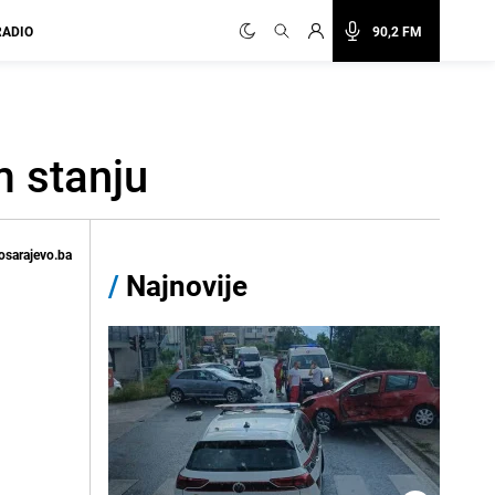
RADIO
90,2 FM
m stanju
osarajevo.ba
/
Najnovije