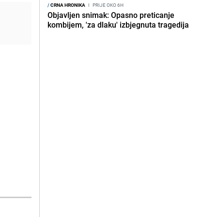
/
CRNA HRONIKA
I
PRIJE OKO 6H
Objavljen snimak: Opasno preticanje
kombijem, 'za dlaku' izbjegnuta tragedija