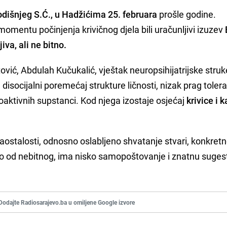
odišnjeg S.Ć., u Hadžićima 25. februara
prošle godine.
momentu počinjenja krivičnog djela bili uračunljivi izuzev
iva, ali ne bitno.
ović, Abdulah Kučukalić, vještak neuropsihijatrijske stru
 disocijalni poremećaj strukture ličnosti, nizak prag toler
ihoaktivnih supstanci. Kod njega izostaje osjećaj
krivice i k
aostalosti, odnosno oslabljeno shvatanje stvari, konkret
no od nebitnog, ima nisko samopoštovanje i znatnu suges
Dodajte Radiosarajevo.ba u omiljene Google izvore