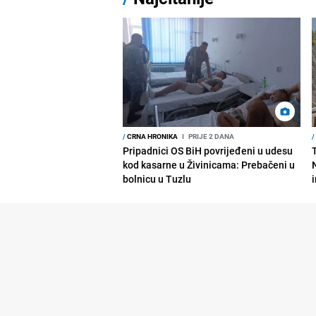
/
CRNA HRONIKA
I
PRIJE 2 DANA
/
Pripadnici OS BiH povrijeđeni u udesu
kod kasarne u Živinicama: Prebačeni u
bolnicu u Tuzlu