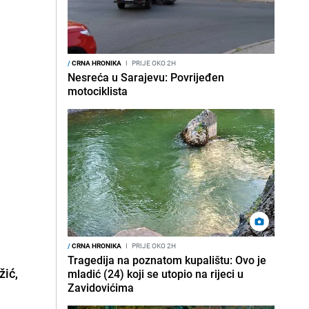
/
CRNA HRONIKA
I
PRIJE OKO 2H
Nesreća u Sarajevu: Povrijeđen
motociklista
/
CRNA HRONIKA
I
PRIJE OKO 2H
Tragedija na poznatom kupalištu: Ovo je
žić
,
mladić (24) koji se utopio na rijeci u
Zavidovićima