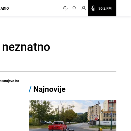
RADIO
90,2 FM
a neznatno
osarajevo.ba
/
Najnovije