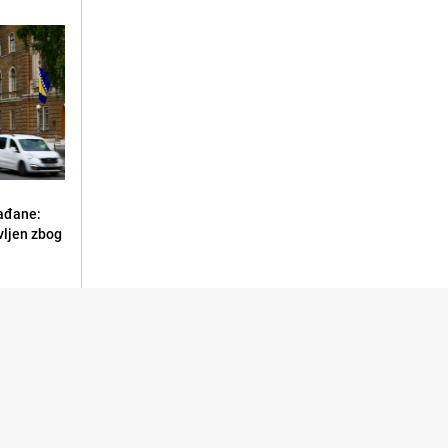
ađane:
vljen zbog