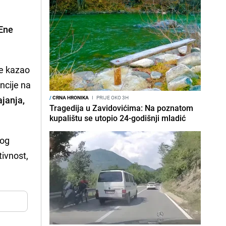
Ene
ke kazao
ancije na
ajanja,
/
CRNA HRONIKA
I
PRIJE OKO 3H
Tragedija u Zavidovićima: Na poznatom
kupalištu se utopio 24-godišnji mladić
nog
tivnost,